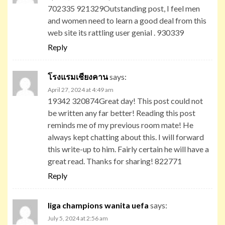
702335 921329Outstanding post, I feel men
and women need to learn a good deal from this
web site its rattling user genial . 930339
Reply
โรงแรมเชียงคาน
says:
April 27, 2024 at 4:49 am
19342 320874Great day! This post could not
be written any far better! Reading this post
reminds me of my previous room mate! He
always kept chatting about this. I will forward
this write-up to him. Fairly certain he will have a
great read. Thanks for sharing! 822771
Reply
liga champions wanita uefa
says:
July 5, 2024 at 2:56 am