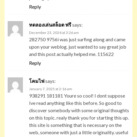
Reply
ทดลองเล่นสล็อต ฟรี
says:
December 23, 2024 at 3:26 am
282750 9756i was just surfing along and came
upon your weblog. just wanted to say great job
and this post actually helped me. 115622
Reply
โคมไฟ
says:
January 7, 2025 at 2:16 am
938291 181181 Youre so cool! I dont suppose
Ive read anything like this before. So good to
discover somebody with some original thoughts
on this topic. realy thank you for starting this up.
this site is something that is necessary on the
web, someone with just a little originality. useful