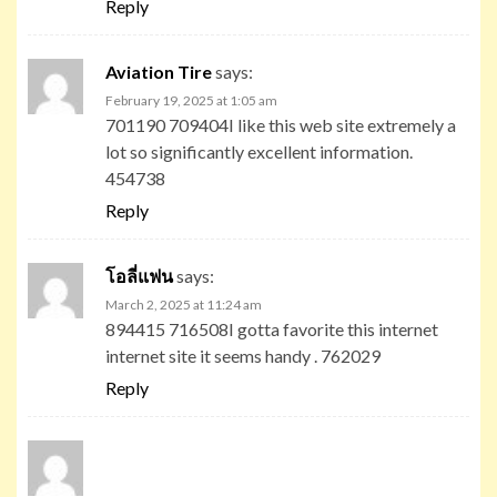
Reply
Aviation Tire
says:
February 19, 2025 at 1:05 am
701190 709404I like this web site extremely a
lot so significantly excellent information.
454738
Reply
โอลี่แฟน
says:
March 2, 2025 at 11:24 am
894415 716508I gotta favorite this internet
internet site it seems handy . 762029
Reply