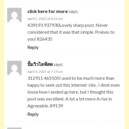
click here for more
says:
April 2, 2025 at 6:25 am
439193 937930Lovely sharp post. Never
considered that it was that simple. Praises to
you! 826435
Reply
ปั้มวิวไลฟ์สด
says:
April 4, 2025 at 7:19 am
312911 465505I used to be much more than
happy to seek out this internet-site.. I dont even
know how I ended up here, but I thought this
post was excellent. A lot a lot more A rise in
Agreeable. 89139
Reply