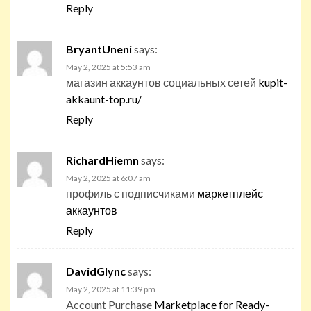
Reply
BryantUneni
says:
May 2, 2025 at 5:53 am
магазин аккаунтов социальных сетей
kupit-
akkaunt-top.ru/
Reply
RichardHiemn
says:
May 2, 2025 at 6:07 am
профиль с подписчиками
маркетплейс
аккаунтов
Reply
DavidGlync
says:
May 2, 2025 at 11:39 pm
Account Purchase
Marketplace for Ready-