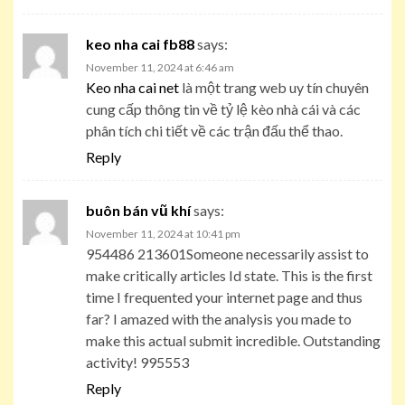
keo nha cai fb88
says:
November 11, 2024 at 6:46 am
Keo nha cai net
là một trang web uy tín chuyên
cung cấp thông tin về tỷ lệ kèo nhà cái và các
phân tích chi tiết về các trận đấu thể thao.
Reply
buôn bán vũ khí
says:
November 11, 2024 at 10:41 pm
954486 213601Someone necessarily assist to
make critically articles Id state. This is the first
time I frequented your internet page and thus
far? I amazed with the analysis you made to
make this actual submit incredible. Outstanding
activity! 995553
Reply