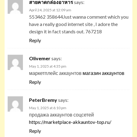
สายคาดกล่องอาหาร
says:
April 24, 2025 at 12:09 am
553462 358644Just wanna comment which you
have a really good internet site , I adore the
design it in fact stands out. 767218
Reply
Olivemer
says:
May 1, 2025 at 4:35 pm
маркетплейс аккаунтов
магазин аккаунтов
Reply
PeterBremy
says:
May 1, 2025 at 6:10 pm
продажа аккаунтов соцсетей
https://marketplace-akkauntov-top.ru/
Reply