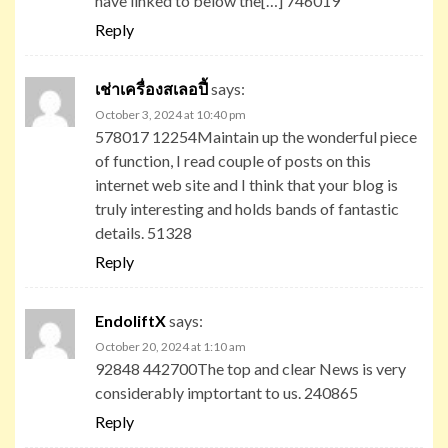
have linked to below the[…] 746019
Reply
เช่าเครื่องสเลอปี้
says:
October 3, 2024 at 10:40 pm
578017 12254Maintain up the wonderful piece
of function, I read couple of posts on this
internet web site and I think that your blog is
truly interesting and holds bands of fantastic
details. 51328
Reply
EndoliftX
says:
October 20, 2024 at 1:10 am
92848 442700The top and clear News is very
considerably imptortant to us. 240865
Reply