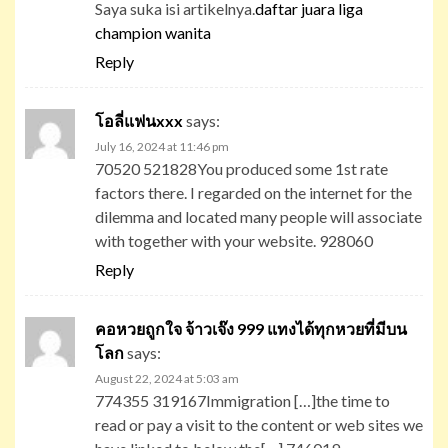
Saya suka isi artikelnya.
daftar juara liga
champion wanita
Reply
โอลี่แฟนxxx
says:
July 16, 2024 at 11:46 pm
70520 521828You produced some 1st rate
factors there. I regarded on the internet for the
dilemma and located many people will associate
with together with your website. 928060
Reply
คอหวยถูกใจ จ้าวเจ๊ง 999 แทงได้ทุกหวยที่มีบน
โลก
says:
August 22, 2024 at 5:03 am
774355 319167Immigration […]the time to
read or pay a visit to the content or web sites we