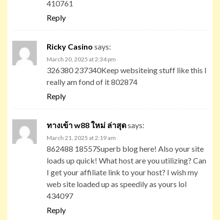
410761
Reply
Ricky Casino
says:
March 20, 2025 at 2:34 pm
326380 237340Keep websiteing stuff like this I
really am fond of it 802874
Reply
ทางเข้า w88 ใหม่ ล่าสุด
says:
March 21, 2025 at 2:19 am
862488 18557Superb blog here! Also your site
loads up quick! What host are you utilizing? Can
I get your affiliate link to your host? I wish my
web site loaded up as speedily as yours lol
434097
Reply