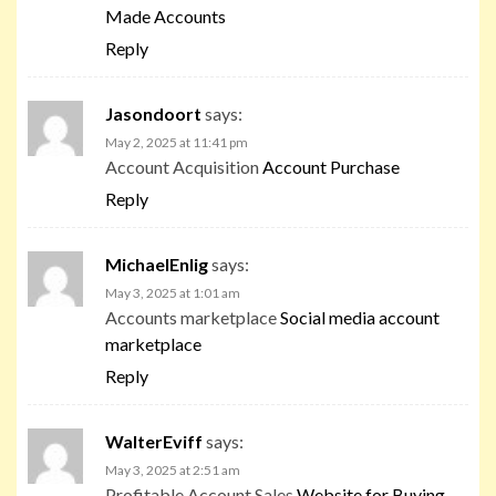
Made Accounts
Reply
Jasondoort
says:
May 2, 2025 at 11:41 pm
Account Acquisition
Account Purchase
Reply
MichaelEnlig
says:
May 3, 2025 at 1:01 am
Accounts marketplace
Social media account
marketplace
Reply
WalterEviff
says:
May 3, 2025 at 2:51 am
Profitable Account Sales
Website for Buying