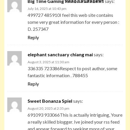
Big Time Gaming ทดลองเล่นสล็อตฟรี
says:
July 16, 2025 at 10:43 pm
499727 485910I feel this web site contains
some very great information for every person :
D. 257347
Reply
elephant sanctuary chiang mai
says:
August 3, 2025 at 11:30 am
336335 723386Respect to post author, some
fantastic information . 788455
Reply
Sweet Bonanza Spiel
says:
August 20, 2025 at 2:35 pm
691093 933066This is actually intriguing, Youre
a really skilled blogger. Ive joined your rss feed
and appear forward to seeking more of your