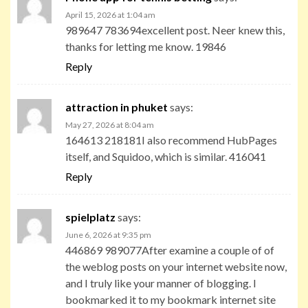
April 15, 2026 at 1:04 am
989647 783694excellent post. Neer knew this,
thanks for letting me know. 19846
Reply
attraction in phuket
says:
May 27, 2026 at 8:04 am
164613 218181I also recommend HubPages
itself, and Squidoo, which is similar. 416041
Reply
spielplatz
says:
June 6, 2026 at 9:35 pm
446869 989077After examine a couple of of
the weblog posts on your internet website now,
and I truly like your manner of blogging. I
bookmarked it to my bookmark internet site