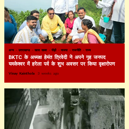
अन्य
उत्तराखण्ड
खास खबर
पौड़ी
भाजपा
राजनीति
राज्य
BKTC के अध्यक्ष हेमंत त्रिवेदी ने अपने गृह जनपद
यमकेश्वर में हरेला पर्व के शुभ अवसर पर किया वृक्षारोपण
Vinay Kainthola
3 weeks ago