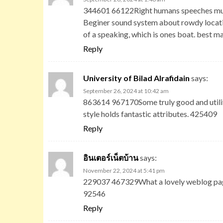
344601 66122Right humans speeches must
Beginer sound system about rowdy locatio
of a speaking, which is ones boat. best 
Reply
University of Bilad Alrafidain
says:
September 26, 2024 at 10:42 am
863614 967170Some truly good and utilitari
style holds fantastic attributes. 425409
Reply
อินเตอร์เน็ตบ้าน
says:
November 22, 2024 at 5:41 pm
229037 467329What a lovely weblog page.
92546
Reply