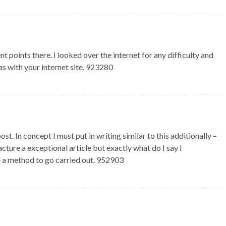
ints there. I looked over the internet for any difficulty and
as with your internet site. 923280
. In concept I must put in writing similar to this additionally –
ture a exceptional article but exactly what do I say I
e a method to go carried out. 952903