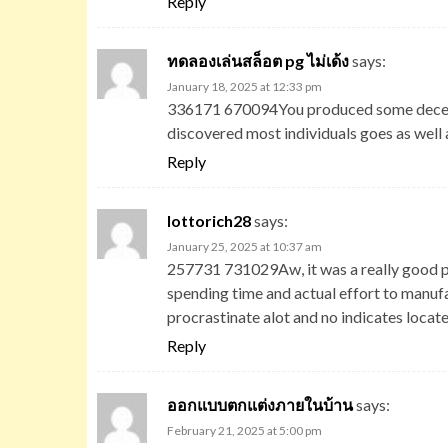
Reply
ทดลองเล่นสล็อต pg ไม่เด้ง
says:
January 18, 2025 at 12:33 pm
336171 670094You produced some decent po
discovered most individuals goes as well 
Reply
lottorich28
says:
January 25, 2025 at 10:37 am
257731 731029Aw, it was a really good post
spending time and actual effort to manufac
procrastinate alot and no indicates locat
Reply
ออกแบบตกแต่งภายในบ้าน
says:
February 21, 2025 at 5:00 pm