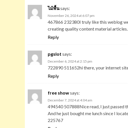
ไม้พื้น
says:
November 26, 2024 at 6:07 pm
467866 232380I truly like this weblog we
creating quality content material article
Reply
pgslot
says:
December 6, 2024 at 2:15 pm
722890 511652hi there, your internet sit
Reply
free show
says:
December 7, 2024 at 4:04 am
494540 507888Nice read, I just passed thi
And he just bought me lunch since I locate
225767