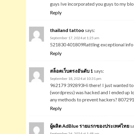
guys Ive incorporated you guys to my blog
Reply
thailand tattoo
says:
September 17, 2024 at 1:25 am
521830 401809Rattling exceptional info 
Reply
สล็อตเว็บตรงอันดับ 1
says:
September 18, 2024 at 10:31 pm
962179 392893Hi there! I just wanted to 
(wordpress) was hacked and I ended up l
any methods to prevent hackers? 80729
Reply
ผู้ผลิต AdBlue รายแรกของประเทศไทย
s
September 26, 2024 at 1:48 am