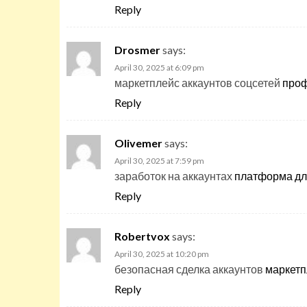
Reply
Drosmer
says:
April 30, 2025 at 6:09 pm
маркетплейс аккаунтов соцсетей
проф
Reply
Olivemer
says:
April 30, 2025 at 7:59 pm
заработок на аккаунтах
платформа дл
Reply
Robertvox
says:
April 30, 2025 at 10:20 pm
безопасная сделка аккаунтов
маркетп
Reply