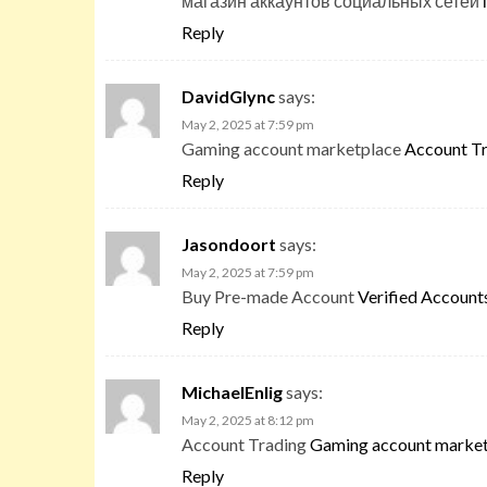
магазин аккаунтов социальных сетей
Reply
DavidGlync
says:
May 2, 2025 at 7:59 pm
Gaming account marketplace
Account Tr
Reply
Jasondoort
says:
May 2, 2025 at 7:59 pm
Buy Pre-made Account
Verified Accounts
Reply
MichaelEnlig
says:
May 2, 2025 at 8:12 pm
Account Trading
Gaming account marke
Reply