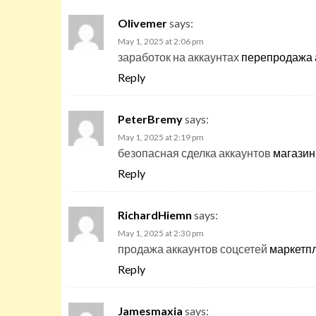
Olivemer
says:
May 1, 2025 at 2:06 pm
заработок на аккаунтах
перепродажа 
Reply
PeterBremy
says:
May 1, 2025 at 2:19 pm
безопасная сделка аккаунтов
магазин
Reply
RichardHiemn
says:
May 1, 2025 at 2:30 pm
продажа аккаунтов соцсетей
маркетпл
Reply
Jamesmaxia
says: