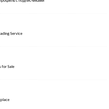
профиль с подписчиками
ading Service
 for Sale
tplace