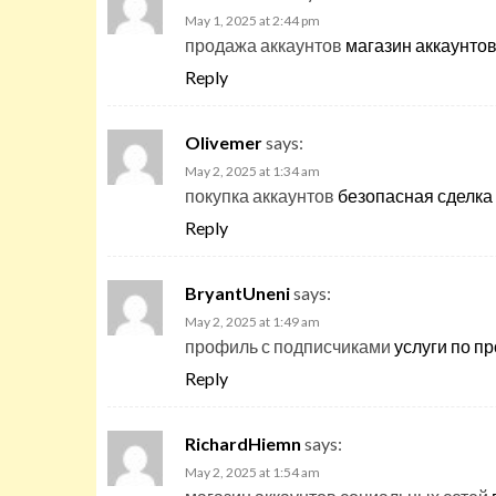
May 1, 2025 at 2:44 pm
продажа аккаунтов
магазин аккаунто
Reply
Olivemer
says:
May 2, 2025 at 1:34 am
покупка аккаунтов
безопасная сделка
Reply
BryantUneni
says:
May 2, 2025 at 1:49 am
профиль с подписчиками
услуги по п
Reply
RichardHiemn
says:
May 2, 2025 at 1:54 am