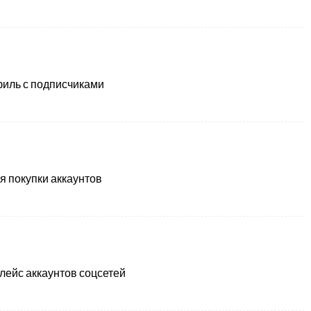
иль с подписчиками
я покупки аккаунтов
лейс аккаунтов соцсетей