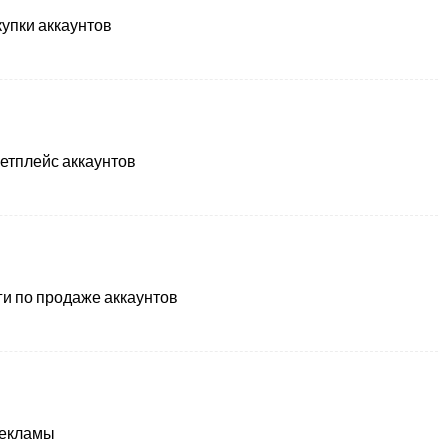
упки аккаунтов
етплейс аккаунтов
ги по продаже аккаунтов
рекламы