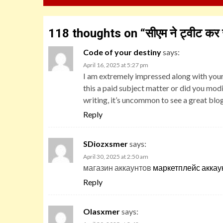
118 thoughts on “
सीएम ने ट्वीट कर
Code of your destiny
says:
April 16, 2025 at 5:27 pm
I am extremely impressed along with your w
this a paid subject matter or did you modi
writing, it’s uncommon to see a great blo
Reply
SDiozxsmer
says:
April 30, 2025 at 2:50 am
магазин аккаунтов
маркетплейс аккау
Reply
Olasxmer
says: