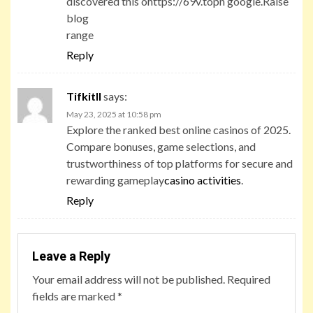
discovered this ohttps://69v.topn google.Raise
blog
range
Reply
Tifkitll
says:
May 23, 2025 at 10:58 pm
Explore the ranked best online casinos of 2025.
Compare bonuses, game selections, and
trustworthiness of top platforms for secure and
rewarding gameplay
casino activities
.
Reply
Leave a Reply
Your email address will not be published.
Required
fields are marked
*