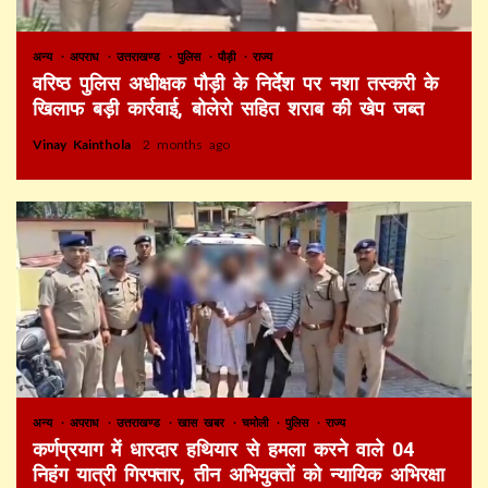
अन्य
अपराध
उत्तराखण्ड
पुलिस
पौड़ी
राज्य
वरिष्ठ पुलिस अधीक्षक पौड़ी के निर्देश पर नशा तस्करी के
खिलाफ बड़ी कार्रवाई, बोलेरो सहित शराब की खेप जब्त
Vinay Kainthola
2 months ago
अन्य
अपराध
उत्तराखण्ड
खास खबर
चमोली
पुलिस
राज्य
कर्णप्रयाग में धारदार हथियार से हमला करने वाले 04
निहंग यात्री गिरफ्तार, तीन अभियुक्तों को न्यायिक अभिरक्षा