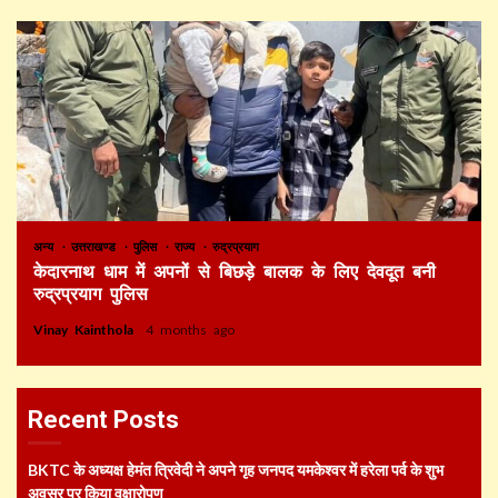
अन्य
उत्तराखण्ड
पुलिस
राज्य
रुद्रप्रयाग
केदारनाथ धाम में अपनों से बिछड़े बालक के लिए देवदूत बनी
रुद्रप्रयाग पुलिस
Vinay Kainthola
4 months ago
Recent Posts
BKTC के अध्यक्ष हेमंत त्रिवेदी ने अपने गृह जनपद यमकेश्वर में हरेला पर्व के शुभ
अवसर पर किया वृक्षारोपण