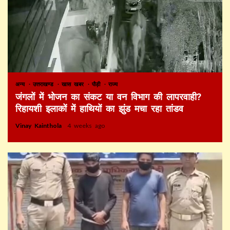
अन्य
उत्तराखण्ड
खास खबर
पौड़ी
राज्य
जंगलों में भोजन का संकट या वन विभाग की लापरवाही?
रिहायशी इलाकों में हाथियों का झुंड मचा रहा तांडव
Vinay Kainthola
4 weeks ago