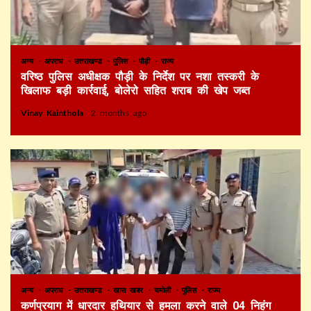
अन्य
अपराध
उत्तराखण्ड
पुलिस
पौड़ी
राज्य
वरिष्ठ पुलिस अधीक्षक पौड़ी के निर्देश पर नशा तस्करी के
खिलाफ बड़ी कार्रवाई, बोलेरो सहित शराब की खेप जब्त
Vinay Kainthola
2 months ago
अन्य
अपराध
उत्तराखण्ड
खास खबर
चमोली
पुलिस
राज्य
कर्णप्रयाग में धारदार हथियार से हमला करने वाले 04 निहंग