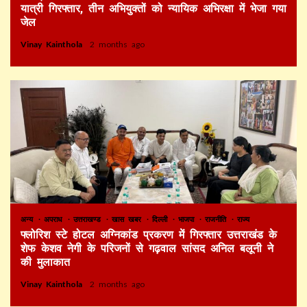
यात्री गिरफ्तार, तीन अभियुक्तों को न्यायिक अभिरक्षा में भेजा गया
जेल
Vinay Kainthola
2 months ago
अन्य
अपराध
उत्तराखण्ड
खास खबर
दिल्ली
भाजपा
राजनीति
राज्य
फ्लोरिश स्टे होटल अग्निकांड प्रकरण में गिरफ्तार उत्तराखंड के
शेफ केशव नेगी के परिजनों से गढ़वाल सांसद अनिल बलूनी ने
की मुलाकात
Vinay Kainthola
2 months ago