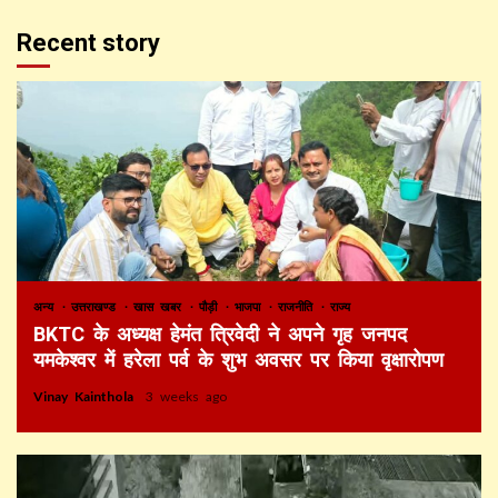
Recent story
अन्य
उत्तराखण्ड
खास खबर
पौड़ी
भाजपा
राजनीति
राज्य
BKTC के अध्यक्ष हेमंत त्रिवेदी ने अपने गृह जनपद
यमकेश्वर में हरेला पर्व के शुभ अवसर पर किया वृक्षारोपण
Vinay Kainthola
3 weeks ago