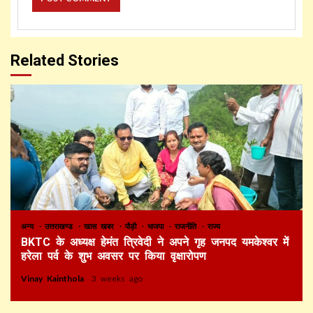
Related Stories
अन्य
उत्तराखण्ड
खास खबर
पौड़ी
भाजपा
राजनीति
राज्य
BKTC के अध्यक्ष हेमंत त्रिवेदी ने अपने गृह जनपद यमकेश्वर में
हरेला पर्व के शुभ अवसर पर किया वृक्षारोपण
Vinay Kainthola
3 weeks ago