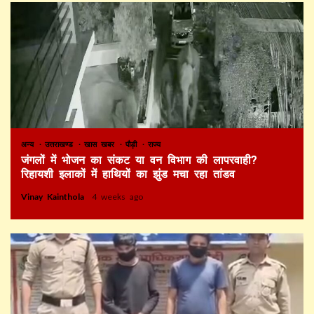
अन्य
उत्तराखण्ड
खास खबर
पौड़ी
राज्य
जंगलों में भोजन का संकट या वन विभाग की लापरवाही?
रिहायशी इलाकों में हाथियों का झुंड मचा रहा तांडव
Vinay Kainthola
4 weeks ago