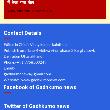
में भेजा गया जेल
Vinay Kainthola
2 months ago
Contact Details
Editor in Chief:-Vinay kumar kainthola
Publish from:-
lane-4 vidhya vihar phase-2 kargi chowk
Dehradun Uttarakhand
Phone:-
+91 9758509249
Email:-
gadhkumonews@gmail.com
Website:-
www.gadhkumonews.com
Facebook of Gadhkumo news
Twitter of Gadhkumo news