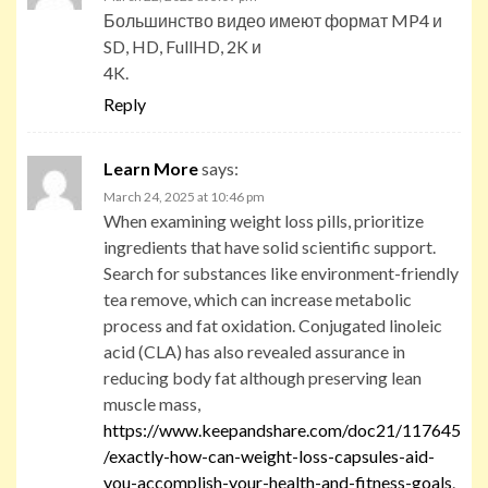
Большинство видео имеют формат MP4 и
SD, HD, FullHD, 2K и
4K.
Reply
Learn More
says:
March 24, 2025 at 10:46 pm
When examining weight loss pills, prioritize
ingredients that have solid scientific support.
Search for substances like environment-friendly
tea remove, which can increase metabolic
process and fat oxidation. Conjugated linoleic
acid (CLA) has also revealed assurance in
reducing body fat although preserving lean
muscle mass,
https://www.keepandshare.com/doc21/117645
/exactly-how-can-weight-loss-capsules-aid-
you-accomplish-your-health-and-fitness-goals
.