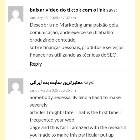
baixar video do tiktok com o link
says:
January 15, 2025 at 7:07 am
Descobriu no Marketing uma paixão pela
comunicação, onde exerce seu trabalho
produzindo conteúdo
sobre finanças pessoais, produtos e serviços
financeiros utilizando as técnicas de SEO.
Reply
معتبرترین سایت بت ایرانی
says:
January 23, 2025 at 8:25 am
Somebody necessarily lend a hand to make
severely
articles I might state. That is the first time I
frequented your web
page and thus far? I amazed with the research
you made to make this particular put up