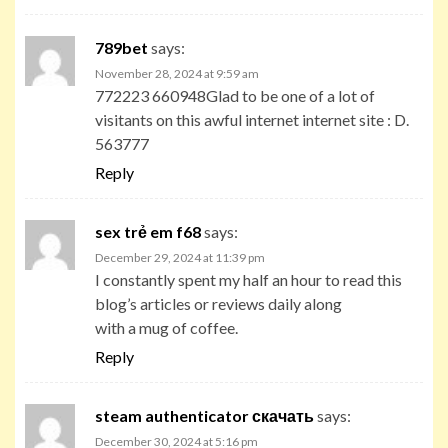
789bet
says:
November 28, 2024 at 9:59 am
772223 660948Glad to be one of a lot of
visitants on this awful internet internet site : D.
563777
Reply
sex trẻ em f68
says:
December 29, 2024 at 11:39 pm
I constantly spent my half an hour to read this
blog’s articles or reviews daily along
with a mug of coffee.
Reply
steam authenticator скачать
says:
December 30, 2024 at 5:16 pm