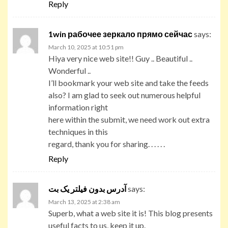
Reply
1win рабочее зеркало прямо сейчас
says:
March 10, 2025 at 10:51 pm
Hiya very nice web site!! Guy .. Beautiful ..
Wonderful ..
I’ll bookmark your web site and take the feeds
also? I am glad to seek out numerous helpful
information right
here within the submit, we need work out extra
techniques in this
regard, thank you for sharing. . . . . .
Reply
آدرس بدون فیلتر یک بت
says:
March 13, 2025 at 2:38 am
Superb, what a web site it is! This blog presents
useful facts to us, keep it up.