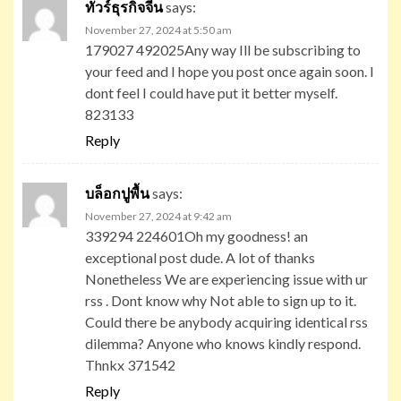
ทัวร์ธุรกิจจีน
says:
November 27, 2024 at 5:50 am
179027 492025Any way Ill be subscribing to
your feed and I hope you post once again soon. I
dont feel I could have put it better myself.
823133
Reply
บล็อกปูพื้น
says:
November 27, 2024 at 9:42 am
339294 224601Oh my goodness! an
exceptional post dude. A lot of thanks
Nonetheless We are experiencing issue with ur
rss . Dont know why Not able to sign up to it.
Could there be anybody acquiring identical rss
dilemma? Anyone who knows kindly respond.
Thnkx 371542
Reply