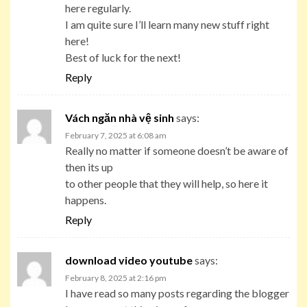
here regularly.
I am quite sure I’ll learn many new stuff right
here!
Best of luck for the next!
Reply
Vách ngăn nhà vệ sinh
says:
February 7, 2025 at 6:08 am
Really no matter if someone doesn’t be aware of
then its up
to other people that they will help, so here it
happens.
Reply
download video youtube
says:
February 8, 2025 at 2:16 pm
I have read so many posts regarding the blogger