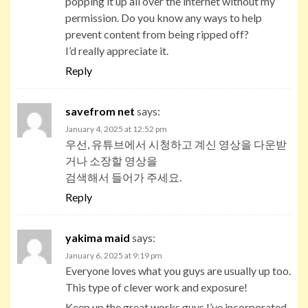
popping it up all over the internet without my
permission. Do you know any ways to help
prevent content from being ripped off?
I’d really appreciate it.
Reply
savefrom net
says:
January 4, 2025 at 12:52 pm
우선, 유튜브에서 시청하고 계신 영상을 다운받
거나 소장할 영상을
검색해서 들어가 주세요.
Reply
yakima maid
says:
January 6, 2025 at 9:19 pm
Everyone loves what you guys are usually up too.
This type of clever work and exposure!
Keep up the great works guys I’ve incorporated