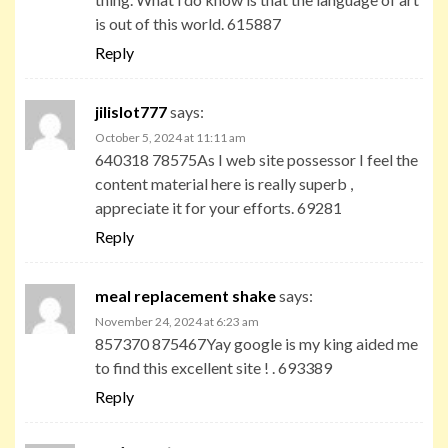
is out of this world. 615887
Reply
jilislot777
says:
October 5, 2024 at 11:11 am
640318 78575As I web site possessor I feel the
content material here is really superb ,
appreciate it for your efforts. 69281
Reply
meal replacement shake
says:
November 24, 2024 at 6:23 am
857370 875467Yay google is my king aided me
to find this excellent site ! . 693389
Reply