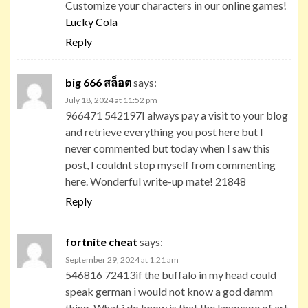
Customize your characters in our online games!
Lucky Cola
Reply
big 666 สล็อต
says:
July 18, 2024 at 11:52 pm
966471 542197I always pay a visit to your blog
and retrieve everything you post here but I
never commented but today when I saw this
post, I couldnt stop myself from commenting
here. Wonderful write-up mate! 21848
Reply
fortnite cheat
says:
September 29, 2024 at 1:21 am
546816 72413if the buffalo in my head could
speak german i would not know a god damm
thing. What i do know is that the language of art