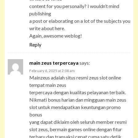
content for you personally? I wouldn’t mind
publishing
a post or elaborating on a lot of the subjects you
write about here.
Again, awesome weblog!
Reply
main zeus terpercaya
says:
February 6, 2025 at 2:08 am
Mainzeus adalah situs resmi zeus slot online
tempat main zeus
terpercaya dengan kualitas pelayanan terbaik.
Nikmati bonus harian dan mingguan main zeus
slot untuk mendapatkan keuntungan promo
bonus
yang dapat diklaim oleh seluruh member resmi
slot zeus, bermain games online dengan fitur
terbaru dan transaksi cepat cuma satu detik