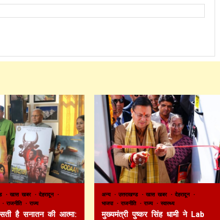
ण्ड
खास खबर
देहरादून
अन्य
उत्तराखण्ड
खास खबर
देहरादून
ा
राजनीति
राज्य
भाजपा
राजनीति
राज्य
स्वास्थ्य
 बसती है सनातन की आत्मा:
मुख्यमंत्री पुष्कर सिंह धामी ने Lab