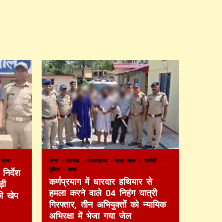
राज्य
अन्य
अपराध
उत्तराखण्ड
खास खबर
चमोली
पुलिस
राज्य
निर्देश
कर्णप्रयाग में धारदार हथियार से
़ी
हमला करने वाले 04 निहंग यात्री
की खेप
गिरफ्तार, तीन अभियुक्तों को न्यायिक
अभिरक्षा में भेजा गया जेल