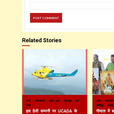
Related Stories
अन्य
उत्तराखण्ड
खास खबर
देहरादून
धर्म
अन्य
उत्तराख
राज्य
बाॅलीवुड़
भाजप
इस हेली कम्पनी पर UCADA के
गौमाता में