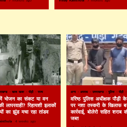
thola
7 months ago
Vinay Kainthola
7 months ago
तराखण्ड
खास खबर
पौड़ी
राज्य
अन्य
अपराध
उत्तराखण्ड
पुलिस
पौड़ी
 में भोजन का संकट या वन
वरिष्ठ पुलिस अधीक्षक पौड़ी के 
की लापरवाही? रिहायशी इलाकों
पर नशा तस्करी के खिलाफ बड
ियों का झुंड मचा रहा तांडव
कार्रवाई, बोलेरो सहित शराब 
जब्त
ainthola
4 weeks ago