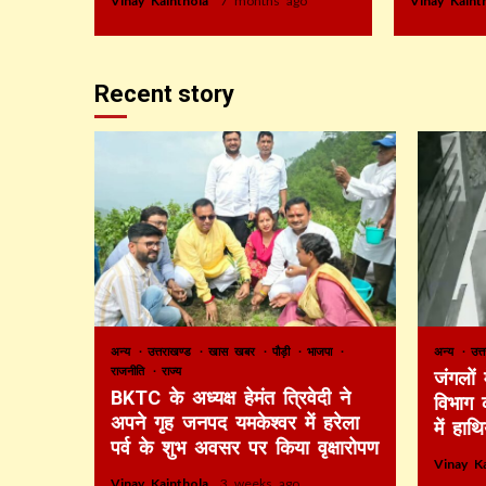
Vinay Kainthola
7 months ago
Vinay Kain
Recent story
अन्य
उत्तराखण्ड
खास खबर
पौड़ी
भाजपा
अन्य
उत्
राजनीति
राज्य
जंगलों
BKTC के अध्यक्ष हेमंत त्रिवेदी ने
विभाग 
अपने गृह जनपद यमकेश्वर में हरेला
में हाथ
पर्व के शुभ अवसर पर किया वृक्षारोपण
Vinay K
Vinay Kainthola
3 weeks ago