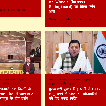
on Wheels (Infosys
Springboard) का किया फ्लैग
thola
6 months ago
ऑफ
Vinay Kainthola
6 months ago
ण्ड
खास खबर
दिल्ली
अन्य
उत्तराखण्ड
खास खबर
देहरादून
य
राष्ट्रीय
भाजपा
राजनीति
राज्य
जनवरी तक दिल्ली के
मुख्यमंत्री पुष्कर सिंह धामी ने UCC
ाल किले में उत्तराखण्ड
लागू करने से पहले ही अधिकारियों
त्रा के होंगे दर्शन
को दिए स्पष्ट निर्देश