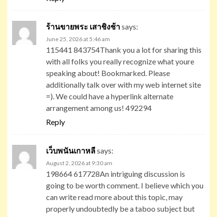
ร้านขายพระ เสาชิงช้า
says:
June 25, 2026 at 5:46 am
115441 843754Thank you a lot for sharing this
with all folks you really recognize what youre
speaking about! Bookmarked. Please
additionally talk over with my web internet site
=). We could have a hyperlink alternate
arrangement among us! 492294
Reply
เว็บพนันเกาหลี
says:
August 2, 2026 at 9:30 am
198664 617728An intriguing discussion is
going to be worth comment. I believe which you
can write read more about this topic, may
properly undoubtedly be a taboo subject but