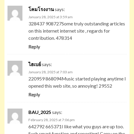
โคมโรงงาน
says:
January 28, 2025 at 3:59 am
328437 908727Some truly outstanding articles
on this internet internet site , regards for
contribution. 478314
Reply
ไฮเบย์
says:
January 28, 2025 at 7:03 am
220959 868094Music started playing anytime I
opened this web site, so annoying! 29552
Reply
BAU_2025
says:
February 28, 2025 at 7:06 pm
642792 665371I like what you guys are up too.
Such smart function and reporting! Carry on the