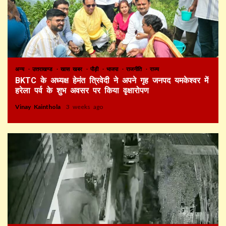
अन्य
उत्तराखण्ड
खास खबर
पौड़ी
भाजपा
राजनीति
राज्य
BKTC के अध्यक्ष हेमंत त्रिवेदी ने अपने गृह जनपद यमकेश्वर में
हरेला पर्व के शुभ अवसर पर किया वृक्षारोपण
Vinay Kainthola
3 weeks ago