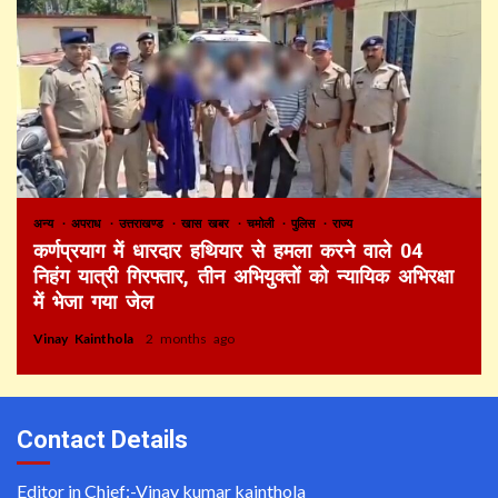
अन्य
अपराध
उत्तराखण्ड
खास खबर
चमोली
पुलिस
राज्य
कर्णप्रयाग में धारदार हथियार से हमला करने वाले 04
निहंग यात्री गिरफ्तार, तीन अभियुक्तों को न्यायिक अभिरक्षा
में भेजा गया जेल
Vinay Kainthola
2 months ago
Contact Details
Editor in Chief:-Vinay kumar kainthola