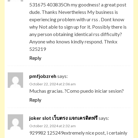
531675 403835Oh my goodness! a great post
dude. Thanks Nevertheless My business is
experiencing problem with ur rss . Dont know
why Not able to sign up for it. Possibly there is
any person obtaining identical rss difficulty?
Anyone who knows kindly respond. Thnkx
525219
Reply
pmfjobzreh
says:
October 22, 2024 at 2:06 am
Muchas gracias. ?Como puedo iniciar sesion?
Reply
joker slot เว็บตรง แจกเครดิตฟรี
says:
October 22, 2024 at 2:32 am
929982 125249extremely nice post, i certainly