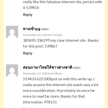
really like this fabulous internet site, persist with
it 539816
Reply
ทางเข้าpg
says:
November 22, 2024 at 1:23 pm
385895 33629Truly clear internet site , thanks
for this post. 539867
Reply
สอนภาษาไทยให้ชาวต่างชาติ
says:
November 27, 2024 at 8:08 am
559433 625330Spot on with this write-up, I
really assume this internet site wants way a lot
more consideration. Ill probably be once far
more to read far more, thanks for that
information. 978151