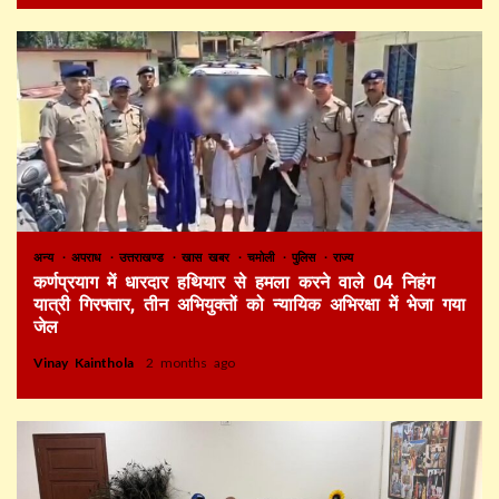
अन्य
अपराध
उत्तराखण्ड
खास खबर
चमोली
पुलिस
राज्य
कर्णप्रयाग में धारदार हथियार से हमला करने वाले 04 निहंग
यात्री गिरफ्तार, तीन अभियुक्तों को न्यायिक अभिरक्षा में भेजा गया
जेल
Vinay Kainthola
2 months ago