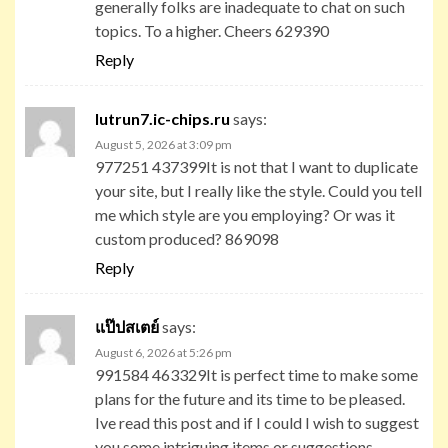
generally folks are inadequate to chat on such
topics. To a higher. Cheers 629390
Reply
lutrun7.ic-chips.ru
says:
August 5, 2026 at 3:09 pm
977251 437399It is not that I want to duplicate
your site, but I really like the style. Could you tell
me which style are you employing? Or was it
custom produced? 869098
Reply
แป๊ปสเตย์
says:
August 6, 2026 at 5:26 pm
991584 463329It is perfect time to make some
plans for the future and its time to be pleased.
Ive read this post and if I could I wish to suggest
you some intriguing items or suggestions.