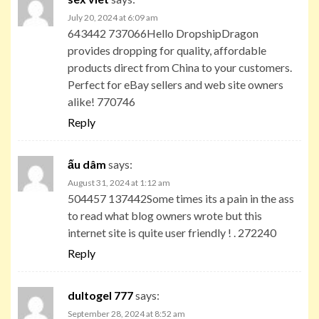
July 20, 2024 at 6:09 am
643442 737066Hello DropshipDragon
provides dropping for quality, affordable
products direct from China to your customers.
Perfect for eBay sellers and web site owners
alike! 770746
Reply
ấu dâm
says:
August 31, 2024 at 1:12 am
504457 137442Some times its a pain in the ass
to read what blog owners wrote but this
internet site is quite user friendly ! . 272240
Reply
dultogel 777
says:
September 28, 2024 at 8:52 am