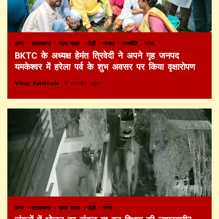
अन्य
उत्तराखण्ड
खास खबर
पौड़ी
भाजपा
राजनीति
राज्य
BKTC के अध्यक्ष हेमंत त्रिवेदी ने अपने गृह जनपद
यमकेश्वर में हरेला पर्व के शुभ अवसर पर किया वृक्षारोपण
Vinay Kainthola
3 weeks ago
अन्य
उत्तराखण्ड
खास खबर
पौड़ी
राज्य