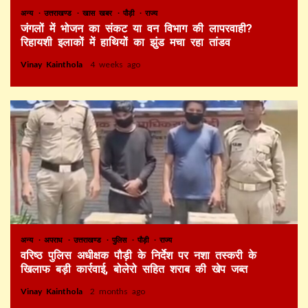
अन्य
उत्तराखण्ड
खास खबर
पौड़ी
राज्य
जंगलों में भोजन का संकट या वन विभाग की लापरवाही?
रिहायशी इलाकों में हाथियों का झुंड मचा रहा तांडव
Vinay Kainthola
4 weeks ago
अन्य
अपराध
उत्तराखण्ड
पुलिस
पौड़ी
राज्य
वरिष्ठ पुलिस अधीक्षक पौड़ी के निर्देश पर नशा तस्करी के
खिलाफ बड़ी कार्रवाई, बोलेरो सहित शराब की खेप जब्त
Vinay Kainthola
2 months ago