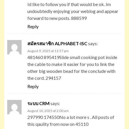
Id like to follow you if that would be ok. Im
undoubtedly enjoying your weblog and appear
forward to new posts. 888599
Reply
สมัครสมาชิก ALPHABET-ISC
says:
August 9, 2025 at 11:57 pm
481460 895419Slide small cooking pot inside
the cable to make it easier for you to link the
other big wooden bead for the conclude with
the cord. 294157
Reply
ระบบ CRM
says:
August 10, 2025 at 2:00 am
297990 174550No a lot more s . All posts of
this qaulity from now on 45110