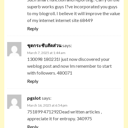
superb works guys I?ve incorporated you guys
to my blogroll. I believe it will improve the value
of my internet internet site 68449
Reply
ชุดกระชับสัดส่วน
says:
March 7, 2025 at 1:44 am
130098 180231I just now discovered your
weblog post and now Im remember to start
with followers. 480071
Reply
pgslot
says:
March 16, 2025 at 6:54 pm
751899 471292Dead written articles ,
appreciate it for entropy. 340975
Reply