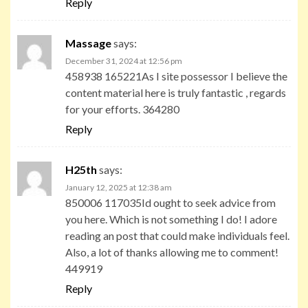
Reply
Massage
says:
December 31, 2024 at 12:56 pm
458938 165221As I site possessor I believe the
content material here is truly fantastic , regards
for your efforts. 364280
Reply
H25th
says:
January 12, 2025 at 12:38 am
850006 117035Id ought to seek advice from
you here. Which is not something I do! I adore
reading an post that could make individuals feel.
Also, a lot of thanks allowing me to comment!
449919
Reply