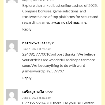
May 26, 2025 at 12:17 am
Explore the ranked best online casinos of 2025.
Compare bonuses, game selections, and
trustworthiness of top platforms for secure and
rewarding gameplay
casino slot machine
.
Reply
betflix wallet
says:
June 1, 2025 at 6:47 am
224981 777001Cool post thanks! We believe
your articles are wonderful and hope far more
soon. We love anything to do with word
games/word play. 597797
Reply
เหรียญรางวัล
says:
June 5, 2025 at 3:16 am
899055 651667Hi there! Do you use Twitter?