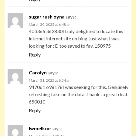
sugar rush oyna
says:
March 30, 2025 at 6:48 pm
403366 363830I truly delighted to locate this
internet internet site on bing, just what I was
looking for : D too saved to fav. 150975
Reply
Carolyn
says:
March 31, 2025 at 8:54 am
947061 698178I was seeking for this. Genuinely
refreshing take on the data. Thanks a great deal.
650010
Reply
Iwmelkoe
says: