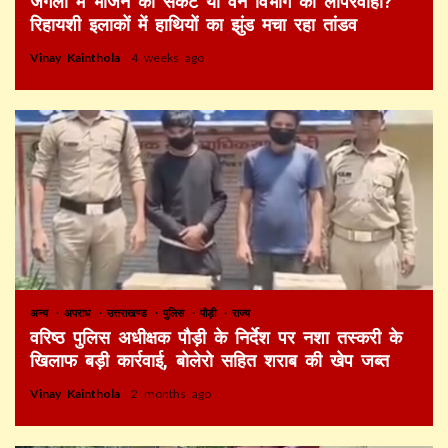
जंगलों में भोजन का संकट या वन विभाग की लापरवाही?
रिहायशी इलाकों में हाथियों का झुंड मचा रहा तांडव
Vinay Kainthola
4 weeks ago
अन्य
अपराध
उत्तराखण्ड
पुलिस
पौड़ी
राज्य
वरिष्ठ पुलिस अधीक्षक पौड़ी के निर्देश पर नशा तस्करी के
खिलाफ बड़ी कार्रवाई, बोलेरो सहित शराब की खेप जब्त
Vinay Kainthola
2 months ago