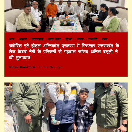
अन्य
अपराध
उत्तराखण्ड
खास खबर
दिल्ली
भाजपा
राजनीति
राज्य
फ्लोरिश स्टे होटल अग्निकांड प्रकरण में गिरफ्तार उत्तराखंड के
शेफ केशव नेगी के परिजनों से गढ़वाल सांसद अनिल बलूनी ने
की मुलाकात
Vinay Kainthola
2 months ago