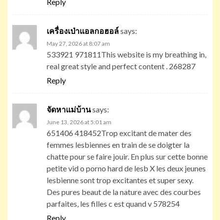
Reply
เครื่องเป่าแอลกอฮอล์
says:
May 27, 2026 at 8:07 am
533921 971811This website is my breathing in,
real great style and perfect content . 268287
Reply
จัดหาแม่บ้าน
says:
June 13, 2026 at 5:01 am
651406 418452Trop excitant de mater des
femmes lesbiennes en train de se doigter la
chatte pour se faire jouir. En plus sur cette bonne
petite vid o porno hard de lesb X les deux jeunes
lesbienne sont trop excitantes et super sexy.
Des pures beaut de la nature avec des courbes
parfaites, les filles c est quand v 578254
Reply