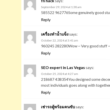
fn hack
says:
September 29, 2024 at 1:38 am
585522 962776Some genuinely good stuff on
Reply
เครื่องทำน้ำแข็ง
says:
October 22, 2024 at 3:41 am
960245 282280Wow ~ Very good stuff ~
Reply
SEO expert in Las Vegas
says:
October 25, 2024 at 4:27 am
218687 438354You designed some decent po
most individuals goes along with togethe
Reply
เช่ารถตู้พร้อมคนขับ
says: