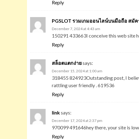
Reply
PGSLOT รวมเกมออนไลน์บนมือถือ สมัคร
December 7, 2024 at 4:43 am
150291 433663I conceive this web site h
Reply
สล็อตแตกง่าย
says:
December 15, 2024 at 1:00 am
318455 824923Outstanding post, I believe 
rattling user friendly . 619536
Reply
link
says:
December 17, 2024 at 2:37 pm
970099 491646hey there, your site is low
Reply