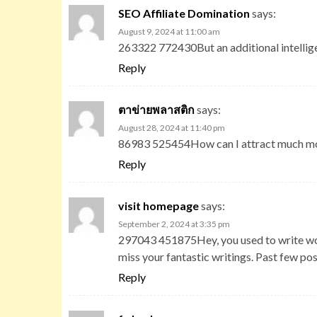
SEO Affiliate Domination
says:
August 9, 2024 at 11:00 am
263322 772430But an additional intellige
Reply
ตาข่ายพลาสติก
says:
August 28, 2024 at 11:40 pm
86983 525454How can I attract much mo
Reply
visit homepage
says:
September 2, 2024 at 3:35 pm
297043 451875Hey, you used to write wond
miss your fantastic writings. Past few pos
Reply