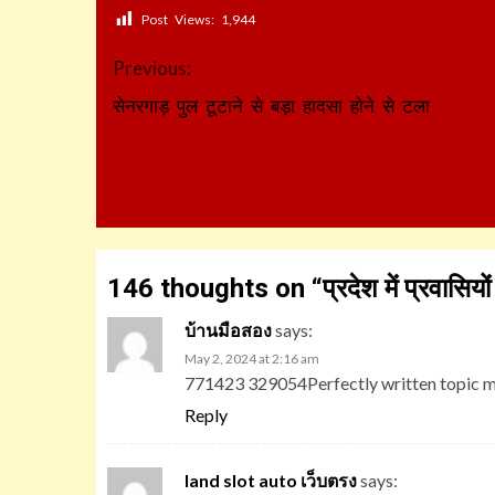
Post Views:
1,944
Continue
Previous:
Reading
सेनरगाड़ पुल टूटाने से बड़ा हादसा होने से टला
146 thoughts on “
प्रदेश में प्रवासिय
บ้านมือสอง
says:
May 2, 2024 at 2:16 am
771423 329054Perfectly written topic mat
Reply
land slot auto เว็บตรง
says: