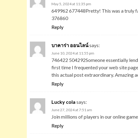
May 5, 2024 at 11:35 pm
649962 677448Pretty! This was a truly fa
376860
Reply
บาคาร่า ออนไลน์
says:
June 10, 2024 at 11:55 pm
746422 504292Someone essentially lend a h
first time I frequented your web site pag
this actual post extraordinary. Amazing 
Reply
Lucky cola
says:
June 27, 2024 at 7:51 am
Join millions of players in our online gam
Reply