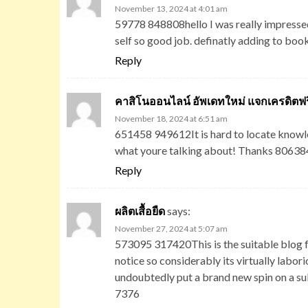
November 13, 2024 at 4:01 am
59778 848808hello I was really impressed 
self so good job. definatly adding to b
Reply
คาสิโนออนไลน์ อัพเดทใหม่ แจกเครดิตฟร
November 18, 2024 at 6:51 am
651458 949612It is hard to locate knowl
what youre talking about! Thanks 80638
Reply
ผลิตเสื้อยืด
says:
November 27, 2024 at 5:07 am
573095 317420This is the suitable blog f
notice so considerably its virtually labor
undoubtedly put a brand new spin on a subj
7376