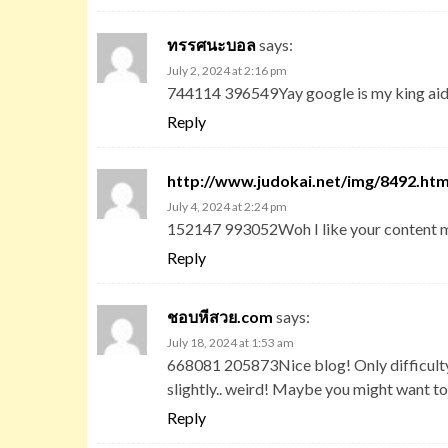
ทรรศนะบอล
says:
July 2, 2024 at 2:16 pm
744114 396549Yay google is my king aide
Reply
http://www.judokai.net/img/8492.htm
July 4, 2024 at 2:24 pm
152147 993052Woh I like your content ma
Reply
ชอบหีสวย.com
says:
July 18, 2024 at 1:53 am
668081 205873Nice blog! Only difficulty 
slightly.. weird! Maybe you might want to 
Reply