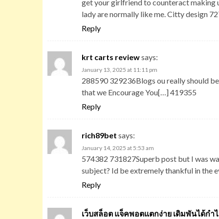
get your girlfriend to counteract making u
lady are normally like me. Citty design 7
Reply
krt carts review
says:
January 13, 2025 at 11:11 pm
288590 329236Blogs ou really should be 
that we Encourage You[…] 419355
Reply
rich89bet
says:
January 14, 2025 at 5:53 am
574382 731827Superb post but I was wanti
subject? Id be extremely thankful in the 
Reply
เว็บสล็อต แจ็คพอตแตกง่าย เดิมพันได้กำ