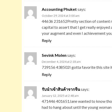
Accounting Phuket
says:
October 29, 2024 at 3:00 am
44636 231652Pretty section of content ma
capital to assert that I get really enjoye
your augment and even I achievement you
Reply
Sevink Molen
says:
December 4, 2024 at 2:18 am
739156 438502I gotta favorite this site 
Reply
รับนำเข้าสินค้าจากจีน
says:
January 12, 2025 at 2:48 am
471446 401651Jane wanted to know though 
had to hang about until the young woman s