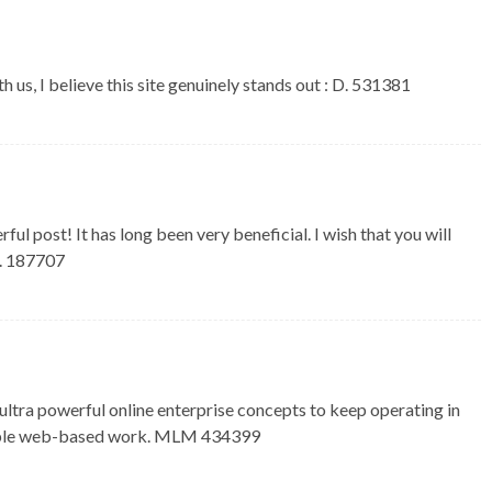
s, I believe this site genuinely stands out : D. 531381
 post! It has long been very beneficial. I wish that you will
s. 187707
ltra powerful online enterprise concepts to keep operating in
edible web-based work. MLM 434399