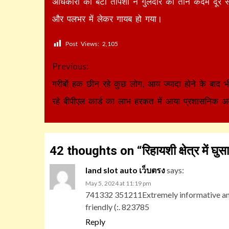
अधिकारी की बेटी तपिशा ने गुलदार का तीन कदम दूर स
और पलभर में लेकर गायब हो गया।
Post Views:
2,105
Continue
Previous:
Reading
गरीबों हक छीन रहे कुछ लोग, आय ज्यादा होने के बाद भ
रहे बीपीएल कार्ड का लाभ हरकत में आया प्रशासनिक 
42 thoughts on “
रिहायशी क्षेत्र में 
land slot auto เว็บตรง
says:
May 5, 2024 at 11:19 pm
741332 351211Extremely informative and 
friendly (:. 823785
Reply