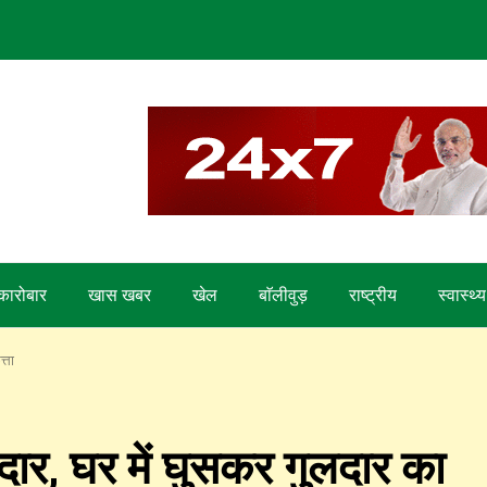
कारोबार
खास खबर
खेल
बाॅलीवुड़
राष्ट्रीय
स्वास्थ्य
्ता
गुलदार, घर में घुसकर गुलदार का