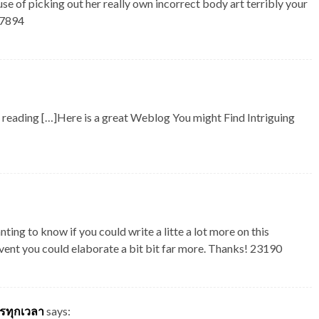
se of picking out her really own incorrect body art terribly your
27894
reading […]Here is a great Weblog You might Find Intriguing
ng to know if you could write a litte a lot more on this
event you could elaborate a bit bit far more. Thanks! 23190
ไรทุกเวลา
says: