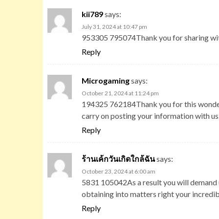
kii789
says:
July 31, 2024 at 10:47 pm
953305 795074Thank you for sharing with u
Reply
Microgaming
says:
October 21, 2024 at 11:24 pm
194325 762184Thank you for this wonderful
carry on posting your information with u
Reply
ร้านเค้กวันเกิดใกล้ฉัน
says:
October 23, 2024 at 6:00 am
5831 105042As a result you will demand u
obtaining into matters right your incr
Reply