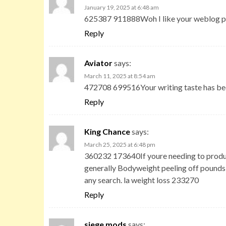
January 19, 2025 at 6:48 am
625387 911888Woh I like your weblog pos
Reply
Aviator
says:
March 11, 2025 at 8:54 am
472708 699516Your writing taste has be
Reply
King Chance
says:
March 25, 2025 at 6:48 pm
360232 173640If youre needing to produce a
generally Bodyweight peeling off pounds t
any search. la weight loss 233270
Reply
siege mods
says: