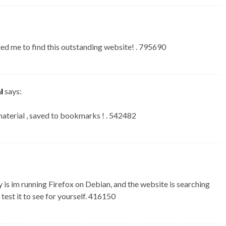
d me to find this outstanding website! . 795690
l
says:
terial , saved to bookmarks ! . 542482
is im running Firefox on Debian, and the website is searching
test it to see for yourself. 416150