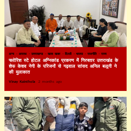
अन्य
अपराध
उत्तराखण्ड
खास खबर
दिल्ली
भाजपा
राजनीति
राज्य
फ्लोरिश स्टे होटल अग्निकांड प्रकरण में गिरफ्तार उत्तराखंड के
शेफ केशव नेगी के परिजनों से गढ़वाल सांसद अनिल बलूनी ने
की मुलाकात
Vinay Kainthola
2 months ago