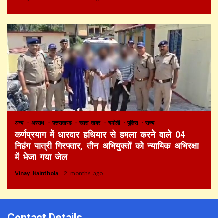
अन्य
अपराध
उत्तराखण्ड
खास खबर
चमोली
पुलिस
राज्य
कर्णप्रयाग में धारदार हथियार से हमला करने वाले 04
निहंग यात्री गिरफ्तार, तीन अभियुक्तों को न्यायिक अभिरक्षा
में भेजा गया जेल
Vinay Kainthola
2 months ago
Contact Details