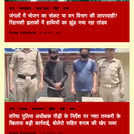
अन्य
उत्तराखण्ड
खास खबर
पौड़ी
राज्य
जंगलों में भोजन का संकट या वन विभाग की लापरवाही?
रिहायशी इलाकों में हाथियों का झुंड मचा रहा तांडव
Vinay Kainthola
4 weeks ago
अन्य
अपराध
उत्तराखण्ड
पुलिस
पौड़ी
राज्य
वरिष्ठ पुलिस अधीक्षक पौड़ी के निर्देश पर नशा तस्करी के
खिलाफ बड़ी कार्रवाई, बोलेरो सहित शराब की खेप जब्त
Vinay Kainthola
2 months ago