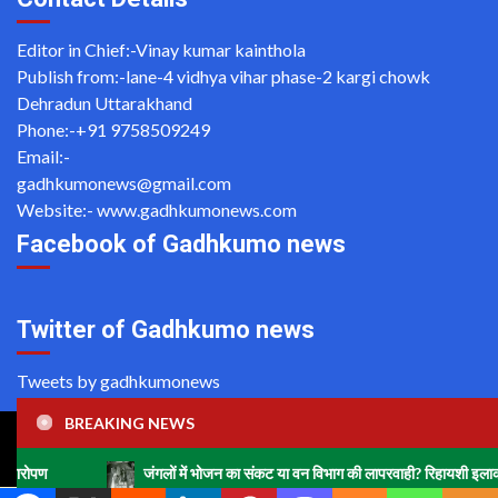
Editor in Chief:-Vinay kumar kainthola
Publish from:-
lane-4 vidhya vihar phase-2 kargi chowk
Dehradun Uttarakhand
Phone:-
+91 9758509249
Email:-
gadhkumonews@gmail.com
Website:-
www.gadhkumonews.com
Facebook of Gadhkumo news
Twitter of Gadhkumo news
Tweets by gadhkumonews
BREAKING NEWS
Copyright ©2020 All rights reserved | For Website Designing
and Development call Us: -8920664806
जंगलों में भोजन का संकट या वन विभाग की लापरवाही? रिहायशी इलाकों में हाथियों का 