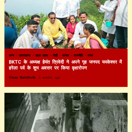
अन्य
उत्तराखण्ड
खास खबर
पौड़ी
भाजपा
राजनीति
राज्य
BKTC के अध्यक्ष हेमंत त्रिवेदी ने अपने गृह जनपद यमकेश्वर में
हरेला पर्व के शुभ अवसर पर किया वृक्षारोपण
Vinay Kainthola
3 weeks ago