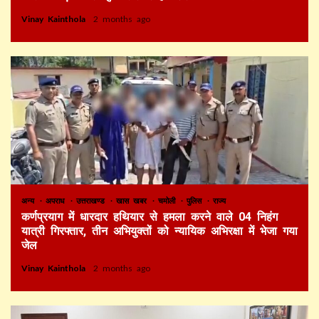
Vinay Kainthola
2 months ago
अन्य
अपराध
उत्तराखण्ड
खास खबर
चमोली
पुलिस
राज्य
कर्णप्रयाग में धारदार हथियार से हमला करने वाले 04 निहंग
यात्री गिरफ्तार, तीन अभियुक्तों को न्यायिक अभिरक्षा में भेजा गया
जेल
Vinay Kainthola
2 months ago