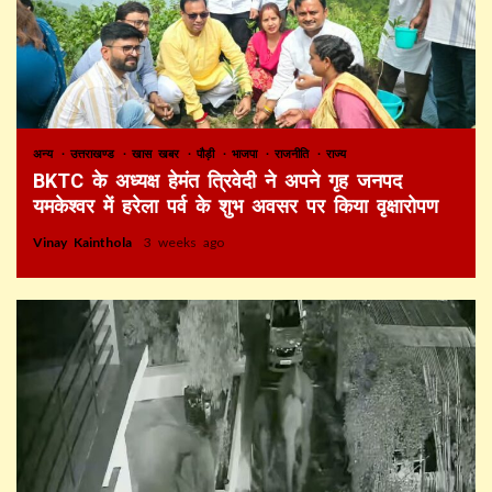
अन्य
उत्तराखण्ड
खास खबर
पौड़ी
भाजपा
राजनीति
राज्य
BKTC के अध्यक्ष हेमंत त्रिवेदी ने अपने गृह जनपद
यमकेश्वर में हरेला पर्व के शुभ अवसर पर किया वृक्षारोपण
Vinay Kainthola
3 weeks ago