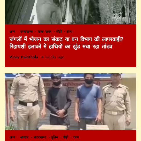
अन्य
उत्तराखण्ड
खास खबर
पौड़ी
राज्य
जंगलों में भोजन का संकट या वन विभाग की लापरवाही?
रिहायशी इलाकों में हाथियों का झुंड मचा रहा तांडव
Vinay Kainthola
4 weeks ago
अन्य
अपराध
उत्तराखण्ड
पुलिस
पौड़ी
राज्य