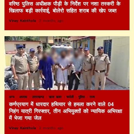
वरिष्ठ पुलिस अधीक्षक पौड़ी के निर्देश पर नशा तस्करी के
खिलाफ बड़ी कार्रवाई, बोलेरो सहित शराब की खेप जब्त
Vinay Kainthola
2 months ago
अन्य
अपराध
उत्तराखण्ड
खास खबर
चमोली
पुलिस
राज्य
कर्णप्रयाग में धारदार हथियार से हमला करने वाले 04
निहंग यात्री गिरफ्तार, तीन अभियुक्तों को न्यायिक अभिरक्षा
में भेजा गया जेल
Vinay Kainthola
2 months ago