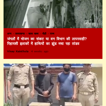
अन्य
उत्तराखण्ड
खास खबर
पौड़ी
राज्य
जंगलों में भोजन का संकट या वन विभाग की लापरवाही?
रिहायशी इलाकों में हाथियों का झुंड मचा रहा तांडव
Vinay Kainthola
4 weeks ago