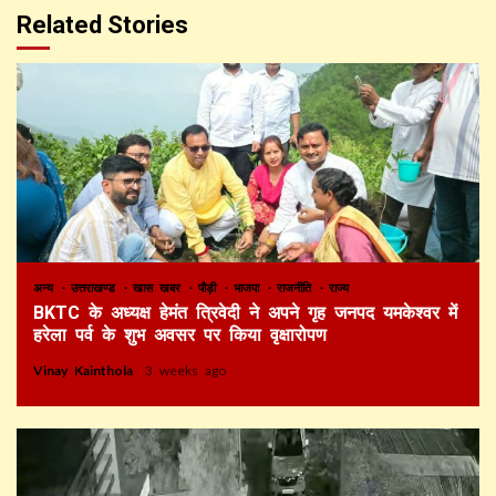
Related Stories
अन्य
उत्तराखण्ड
खास खबर
पौड़ी
भाजपा
राजनीति
राज्य
BKTC के अध्यक्ष हेमंत त्रिवेदी ने अपने गृह जनपद यमकेश्वर में
हरेला पर्व के शुभ अवसर पर किया वृक्षारोपण
Vinay Kainthola
3 weeks ago