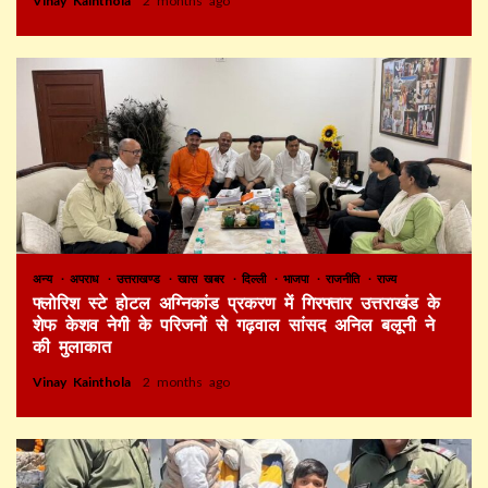
Vinay Kainthola
2 months ago
अन्य
अपराध
उत्तराखण्ड
खास खबर
दिल्ली
भाजपा
राजनीति
राज्य
फ्लोरिश स्टे होटल अग्निकांड प्रकरण में गिरफ्तार उत्तराखंड के
शेफ केशव नेगी के परिजनों से गढ़वाल सांसद अनिल बलूनी ने
की मुलाकात
Vinay Kainthola
2 months ago