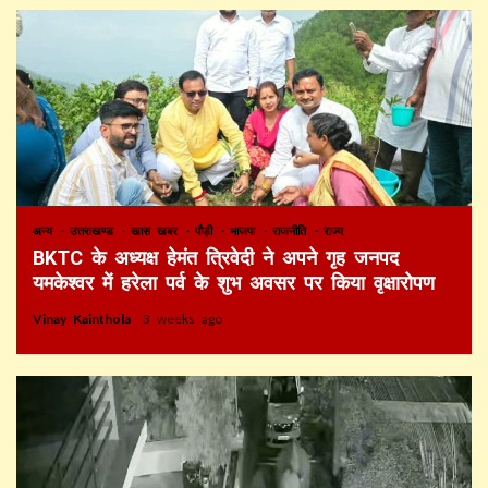
अन्य
उत्तराखण्ड
खास खबर
पौड़ी
भाजपा
राजनीति
राज्य
BKTC के अध्यक्ष हेमंत त्रिवेदी ने अपने गृह जनपद
यमकेश्वर में हरेला पर्व के शुभ अवसर पर किया वृक्षारोपण
Vinay Kainthola
3 weeks ago