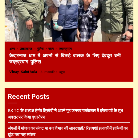
अन्य
उत्तराखण्ड
पुलिस
राज्य
रुद्रप्रयाग
केदारनाथ धाम में अपनों से बिछड़े बालक के लिए देवदूत बनी
रुद्रप्रयाग पुलिस
Vinay Kainthola
4 months ago
Recent Posts
BKTC के अध्यक्ष हेमंत त्रिवेदी ने अपने गृह जनपद यमकेश्वर में हरेला पर्व के शुभ
अवसर पर किया वृक्षारोपण
जंगलों में भोजन का संकट या वन विभाग की लापरवाही? रिहायशी इलाकों में हाथियों का
झुंड मचा रहा तांडव