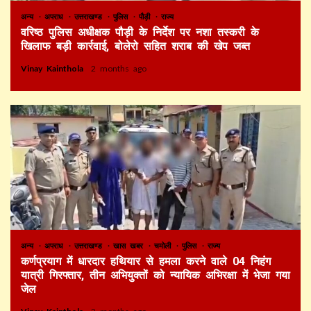
अन्य
अपराध
उत्तराखण्ड
पुलिस
पौड़ी
राज्य
वरिष्ठ पुलिस अधीक्षक पौड़ी के निर्देश पर नशा तस्करी के
खिलाफ बड़ी कार्रवाई, बोलेरो सहित शराब की खेप जब्त
Vinay Kainthola
2 months ago
अन्य
अपराध
उत्तराखण्ड
खास खबर
चमोली
पुलिस
राज्य
कर्णप्रयाग में धारदार हथियार से हमला करने वाले 04 निहंग
यात्री गिरफ्तार, तीन अभियुक्तों को न्यायिक अभिरक्षा में भेजा गया
जेल