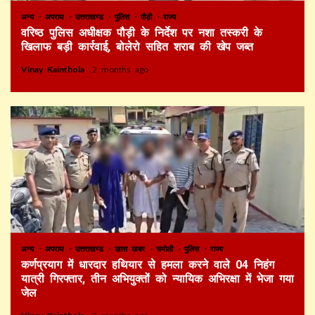
अन्य
अपराध
उत्तराखण्ड
पुलिस
पौड़ी
राज्य
वरिष्ठ पुलिस अधीक्षक पौड़ी के निर्देश पर नशा तस्करी के
खिलाफ बड़ी कार्रवाई, बोलेरो सहित शराब की खेप जब्त
Vinay Kainthola
2 months ago
अन्य
अपराध
उत्तराखण्ड
खास खबर
चमोली
पुलिस
राज्य
कर्णप्रयाग में धारदार हथियार से हमला करने वाले 04 निहंग
यात्री गिरफ्तार, तीन अभियुक्तों को न्यायिक अभिरक्षा में भेजा गया
जेल