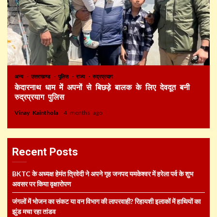
अन्य
उत्तराखण्ड
पुलिस
राज्य
रुद्रप्रयाग
केदारनाथ धाम में अपनों से बिछड़े बालक के लिए देवदूत बनी
रुद्रप्रयाग पुलिस
Vinay Kainthola
4 months ago
Recent Posts
BKTC के अध्यक्ष हेमंत त्रिवेदी ने अपने गृह जनपद यमकेश्वर में हरेला पर्व के शुभ
अवसर पर किया वृक्षारोपण
जंगलों में भोजन का संकट या वन विभाग की लापरवाही? रिहायशी इलाकों में हाथियों का
झुंड मचा रहा तांडव