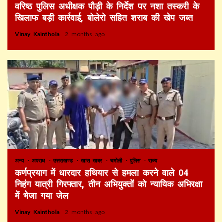
वरिष्ठ पुलिस अधीक्षक पौड़ी के निर्देश पर नशा तस्करी के
खिलाफ बड़ी कार्रवाई, बोलेरो सहित शराब की खेप जब्त
Vinay Kainthola
2 months ago
अन्य
अपराध
उत्तराखण्ड
खास खबर
चमोली
पुलिस
राज्य
कर्णप्रयाग में धारदार हथियार से हमला करने वाले 04
निहंग यात्री गिरफ्तार, तीन अभियुक्तों को न्यायिक अभिरक्षा
में भेजा गया जेल
Vinay Kainthola
2 months ago