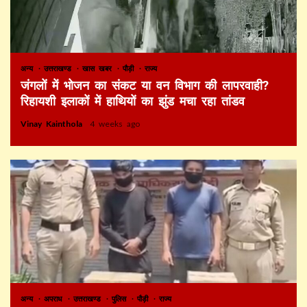
अन्य
उत्तराखण्ड
खास खबर
पौड़ी
राज्य
जंगलों में भोजन का संकट या वन विभाग की लापरवाही?
रिहायशी इलाकों में हाथियों का झुंड मचा रहा तांडव
Vinay Kainthola
4 weeks ago
अन्य
अपराध
उत्तराखण्ड
पुलिस
पौड़ी
राज्य