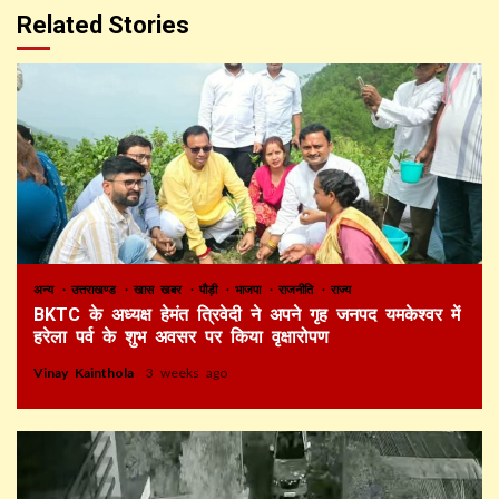
Related Stories
अन्य
उत्तराखण्ड
खास खबर
पौड़ी
भाजपा
राजनीति
राज्य
BKTC के अध्यक्ष हेमंत त्रिवेदी ने अपने गृह जनपद यमकेश्वर में
हरेला पर्व के शुभ अवसर पर किया वृक्षारोपण
Vinay Kainthola
3 weeks ago