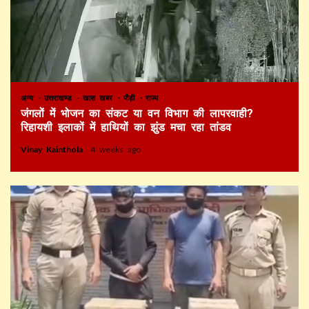
अन्य
उत्तराखण्ड
खास खबर
पौड़ी
राज्य
जंगलों में भोजन का संकट या वन विभाग की लापरवाही?
रिहायशी इलाकों में हाथियों का झुंड मचा रहा तांडव
Vinay Kainthola
4 weeks ago