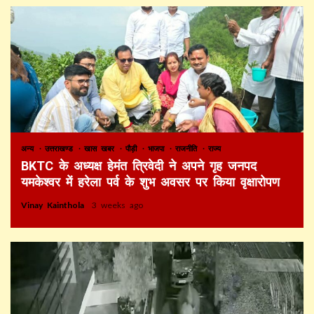
अन्य
उत्तराखण्ड
खास खबर
पौड़ी
भाजपा
राजनीति
राज्य
BKTC के अध्यक्ष हेमंत त्रिवेदी ने अपने गृह जनपद
यमकेश्वर में हरेला पर्व के शुभ अवसर पर किया वृक्षारोपण
Vinay Kainthola
3 weeks ago