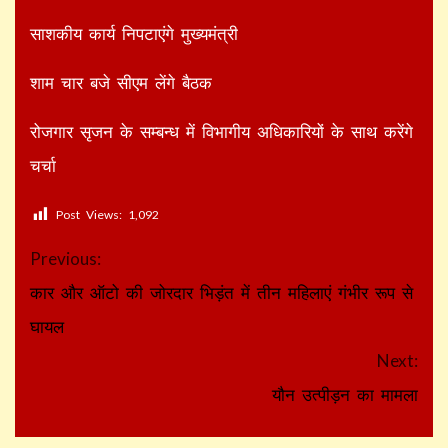
साशकीय कार्य निपटाएंगे मुख्यमंत्री
शाम चार बजे सीएम लेंगे बैठक
रोजगार सृजन के सम्बन्ध में विभागीय अधिकारियों के साथ करेंगे
चर्चा
Post Views:
1,092
Continue
Previous:
Reading
कार और ऑटो की जोरदार भिड़ंत में तीन महिलाएं गंभीर रूप से
घायल
Next:
यौन उत्पीड़न का मामला