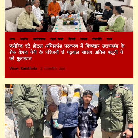
अन्य
अपराध
उत्तराखण्ड
खास खबर
दिल्ली
भाजपा
राजनीति
राज्य
फ्लोरिश स्टे होटल अग्निकांड प्रकरण में गिरफ्तार उत्तराखंड के
शेफ केशव नेगी के परिजनों से गढ़वाल सांसद अनिल बलूनी ने
की मुलाकात
Vinay Kainthola
2 months ago