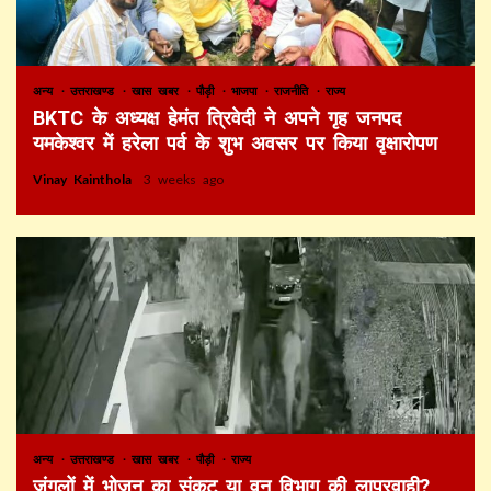
अन्य
उत्तराखण्ड
खास खबर
पौड़ी
भाजपा
राजनीति
राज्य
BKTC के अध्यक्ष हेमंत त्रिवेदी ने अपने गृह जनपद
यमकेश्वर में हरेला पर्व के शुभ अवसर पर किया वृक्षारोपण
Vinay Kainthola
3 weeks ago
अन्य
उत्तराखण्ड
खास खबर
पौड़ी
राज्य
जंगलों में भोजन का संकट या वन विभाग की लापरवाही?