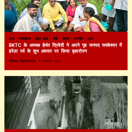
अन्य
उत्तराखण्ड
खास खबर
पौड़ी
भाजपा
राजनीति
राज्य
BKTC के अध्यक्ष हेमंत त्रिवेदी ने अपने गृह जनपद यमकेश्वर में
हरेला पर्व के शुभ अवसर पर किया वृक्षारोपण
Vinay Kainthola
3 weeks ago