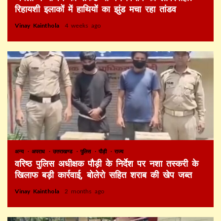
रिहायशी इलाकों में हाथियों का झुंड मचा रहा तांडव
Vinay Kainthola
4 weeks ago
अन्य
अपराध
उत्तराखण्ड
पुलिस
पौड़ी
राज्य
वरिष्ठ पुलिस अधीक्षक पौड़ी के निर्देश पर नशा तस्करी के
खिलाफ बड़ी कार्रवाई, बोलेरो सहित शराब की खेप जब्त
Vinay Kainthola
2 months ago