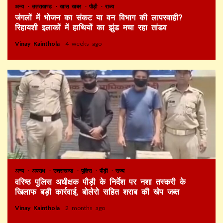
अन्य
उत्तराखण्ड
खास खबर
पौड़ी
राज्य
जंगलों में भोजन का संकट या वन विभाग की लापरवाही?
रिहायशी इलाकों में हाथियों का झुंड मचा रहा तांडव
Vinay Kainthola
4 weeks ago
अन्य
अपराध
उत्तराखण्ड
पुलिस
पौड़ी
राज्य
वरिष्ठ पुलिस अधीक्षक पौड़ी के निर्देश पर नशा तस्करी के
खिलाफ बड़ी कार्रवाई, बोलेरो सहित शराब की खेप जब्त
Vinay Kainthola
2 months ago