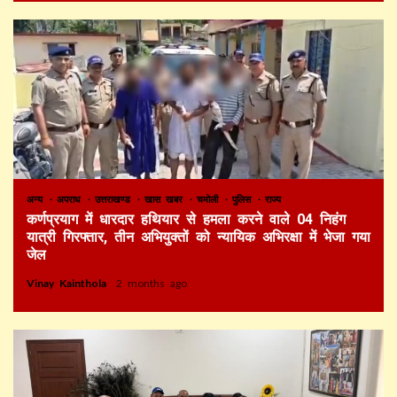
अन्य
अपराध
उत्तराखण्ड
खास खबर
चमोली
पुलिस
राज्य
कर्णप्रयाग में धारदार हथियार से हमला करने वाले 04 निहंग
यात्री गिरफ्तार, तीन अभियुक्तों को न्यायिक अभिरक्षा में भेजा गया
जेल
Vinay Kainthola
2 months ago