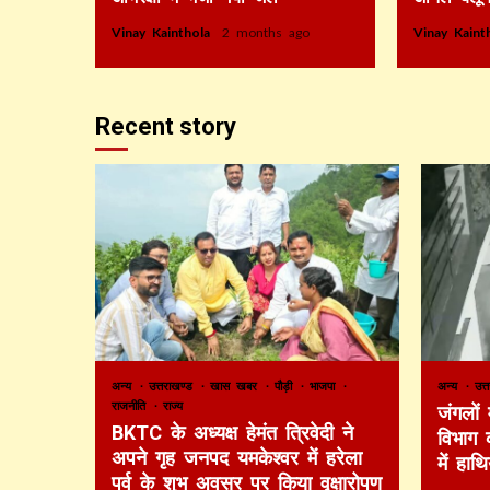
Vinay Kainthola
2 months ago
Vinay Kain
Recent story
अन्य
उत्तराखण्ड
खास खबर
पौड़ी
भाजपा
अन्य
उत्
राजनीति
राज्य
जंगलों
BKTC के अध्यक्ष हेमंत त्रिवेदी ने
विभाग 
अपने गृह जनपद यमकेश्वर में हरेला
में हाथ
पर्व के शुभ अवसर पर किया वृक्षारोपण