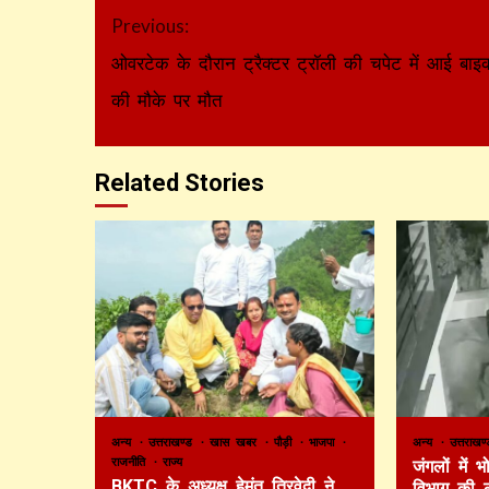
Continue
Previous:
Reading
ओवरटेक के दौरान ट्रैक्टर ट्रॉली की चपेट में आई बा
की मौके पर मौत
Related Stories
अन्य
उत्तराखण्ड
खास खबर
पौड़ी
भाजपा
अन्य
उत्तराख
राजनीति
राज्य
जंगलों में
BKTC के अध्यक्ष हेमंत त्रिवेदी ने
विभाग की 