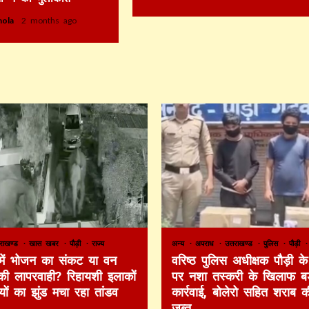
thola
2 months ago
तराखण्ड
खास खबर
पौड़ी
राज्य
अन्य
अपराध
उत्तराखण्ड
पुलिस
पौड़ी
 में भोजन का संकट या वन
वरिष्ठ पुलिस अधीक्षक पौड़ी के 
की लापरवाही? रिहायशी इलाकों
पर नशा तस्करी के खिलाफ बड
ियों का झुंड मचा रहा तांडव
कार्रवाई, बोलेरो सहित शराब 
जब्त