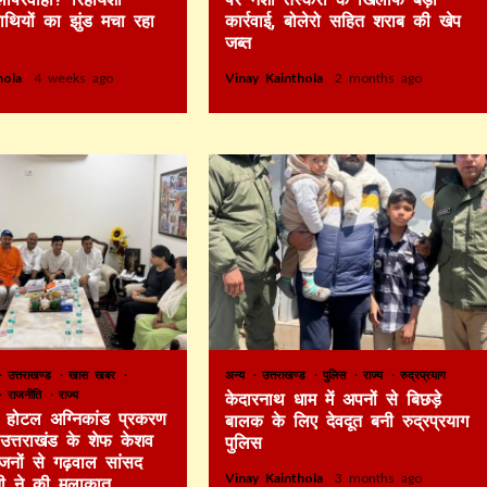
हाथियों का झुंड मचा रहा
कार्रवाई, बोलेरो सहित शराब की खेप
जब्त
thola
4 weeks ago
Vinay Kainthola
2 months ago
उत्तराखण्ड
खास खबर
अन्य
उत्तराखण्ड
पुलिस
राज्य
रुद्रप्रयाग
राजनीति
राज्य
केदारनाथ धाम में अपनों से बिछड़े
टे होटल अग्निकांड प्रकरण
बालक के लिए देवदूत बनी रुद्रप्रयाग
र उत्तराखंड के शेफ केशव
पुलिस
िजनों से गढ़वाल सांसद
Vinay Kainthola
3 months ago
ी ने की मुलाकात