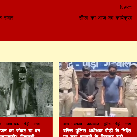
Next:
इक सवार
सीएम का आज का कार्यक्रम
ण्ड
खास खबर
पौड़ी
राज्य
अन्य
अपराध
उत्तराखण्ड
पुलिस
पौड़ी
राज्य
 भोजन का संकट या वन
वरिष्ठ पुलिस अधीक्षक पौड़ी के निर्देश
लापरवाही? रिहायशी
पर नशा तस्करी के खिलाफ बड़ी