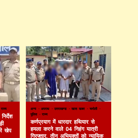
राज्य
अन्य
अपराध
उत्तराखण्ड
खास खबर
चमोली
पुलिस
राज्य
निर्देश
कर्णप्रयाग में धारदार हथियार से
़ी
हमला करने वाले 04 निहंग यात्री
की खेप
गिरफ्तार, तीन अभियुक्तों को न्यायिक