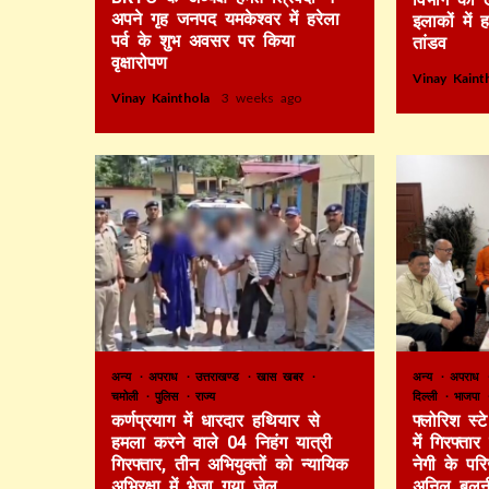
अपने गृह जनपद यमकेश्वर में हरेला
इलाकों में 
पर्व के शुभ अवसर पर किया
तांडव
वृक्षारोपण
Vinay Kain
Vinay Kainthola
3 weeks ago
अन्य
अपराध
उत्तराखण्ड
खास खबर
अन्य
अपराध
चमोली
पुलिस
राज्य
दिल्ली
भाजपा
कर्णप्रयाग में धारदार हथियार से
फ्लोरिश स्
हमला करने वाले 04 निहंग यात्री
में गिरफ्ता
गिरफ्तार, तीन अभियुक्तों को न्यायिक
नेगी के पर
अभिरक्षा में भेजा गया जेल
अनिल बलून