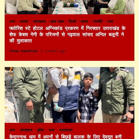
अन्य
अपराध
उत्तराखण्ड
खास खबर
दिल्ली
भाजपा
राजनीति
राज्य
फ्लोरिश स्टे होटल अग्निकांड प्रकरण में गिरफ्तार उत्तराखंड के
शेफ केशव नेगी के परिजनों से गढ़वाल सांसद अनिल बलूनी ने
की मुलाकात
Vinay Kainthola
2 months ago
अन्य
उत्तराखण्ड
पुलिस
राज्य
रुद्रप्रयाग
केदारनाथ धाम में अपनों से बिछड़े बालक के लिए देवदूत बनी