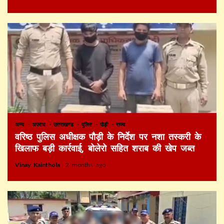
अन्य
अपराध
उत्तराखण्ड
पुलिस
पौड़ी
राज्य
वरिष्ठ पुलिस अधीक्षक पौड़ी के निर्देश पर नशा तस्करी के
खिलाफ बड़ी कार्रवाई, बोलेरो सहित शराब की खेप जब्त
Vinay Kainthola
2 months ago