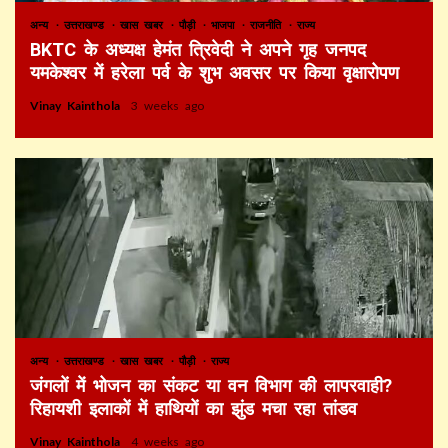
अन्य
उत्तराखण्ड
खास खबर
पौड़ी
भाजपा
राजनीति
राज्य
BKTC के अध्यक्ष हेमंत त्रिवेदी ने अपने गृह जनपद
यमकेश्वर में हरेला पर्व के शुभ अवसर पर किया वृक्षारोपण
Vinay Kainthola
3 weeks ago
अन्य
उत्तराखण्ड
खास खबर
पौड़ी
राज्य
जंगलों में भोजन का संकट या वन विभाग की लापरवाही?
रिहायशी इलाकों में हाथियों का झुंड मचा रहा तांडव
Vinay Kainthola
4 weeks ago