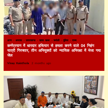
अन्य
अपराध
उत्तराखण्ड
खास खबर
चमोली
पुलिस
राज्य
कर्णप्रयाग में धारदार हथियार से हमला करने वाले 04 निहंग
यात्री गिरफ्तार, तीन अभियुक्तों को न्यायिक अभिरक्षा में भेजा गया
जेल
Vinay Kainthola
2 months ago