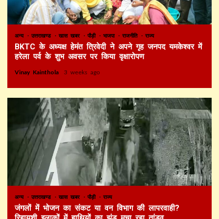
अन्य
उत्तराखण्ड
खास खबर
पौड़ी
भाजपा
राजनीति
राज्य
BKTC के अध्यक्ष हेमंत त्रिवेदी ने अपने गृह जनपद यमकेश्वर में
हरेला पर्व के शुभ अवसर पर किया वृक्षारोपण
Vinay Kainthola
3 weeks ago
अन्य
उत्तराखण्ड
खास खबर
पौड़ी
राज्य
जंगलों में भोजन का संकट या वन विभाग की लापरवाही?
रिहायशी इलाकों में हाथियों का झुंड मचा रहा तांडव