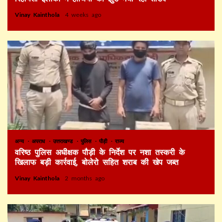
Vinay Kainthola
4 weeks ago
अन्य
अपराध
उत्तराखण्ड
पुलिस
पौड़ी
राज्य
वरिष्ठ पुलिस अधीक्षक पौड़ी के निर्देश पर नशा तस्करी के
खिलाफ बड़ी कार्रवाई, बोलेरो सहित शराब की खेप जब्त
Vinay Kainthola
2 months ago