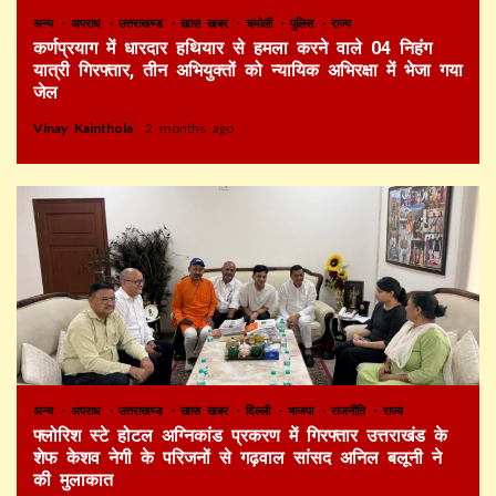
अन्य
अपराध
उत्तराखण्ड
खास खबर
चमोली
पुलिस
राज्य
कर्णप्रयाग में धारदार हथियार से हमला करने वाले 04 निहंग
यात्री गिरफ्तार, तीन अभियुक्तों को न्यायिक अभिरक्षा में भेजा गया
जेल
Vinay Kainthola
2 months ago
अन्य
अपराध
उत्तराखण्ड
खास खबर
दिल्ली
भाजपा
राजनीति
राज्य
फ्लोरिश स्टे होटल अग्निकांड प्रकरण में गिरफ्तार उत्तराखंड के
शेफ केशव नेगी के परिजनों से गढ़वाल सांसद अनिल बलूनी ने
की मुलाकात