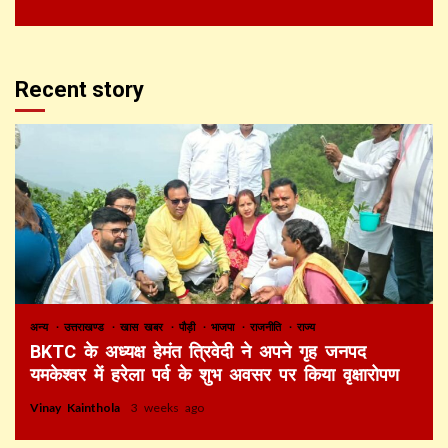
Recent story
अन्य
उत्तराखण्ड
खास खबर
पौड़ी
भाजपा
राजनीति
राज्य
BKTC के अध्यक्ष हेमंत त्रिवेदी ने अपने गृह जनपद
यमकेश्वर में हरेला पर्व के शुभ अवसर पर किया वृक्षारोपण
Vinay Kainthola
3 weeks ago