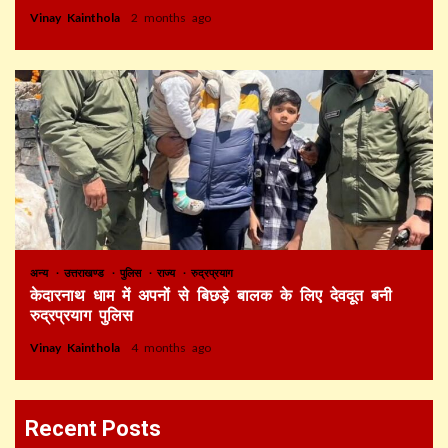
Vinay Kainthola
2 months ago
अन्य
उत्तराखण्ड
पुलिस
राज्य
रुद्रप्रयाग
केदारनाथ धाम में अपनों से बिछड़े बालक के लिए देवदूत बनी
रुद्रप्रयाग पुलिस
Vinay Kainthola
4 months ago
Recent Posts