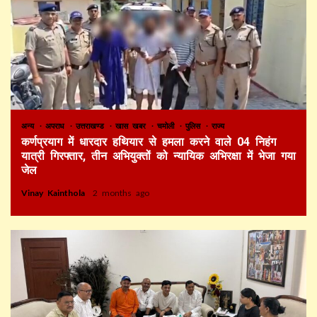
अन्य
अपराध
उत्तराखण्ड
खास खबर
चमोली
पुलिस
राज्य
कर्णप्रयाग में धारदार हथियार से हमला करने वाले 04 निहंग
यात्री गिरफ्तार, तीन अभियुक्तों को न्यायिक अभिरक्षा में भेजा गया
जेल
Vinay Kainthola
2 months ago