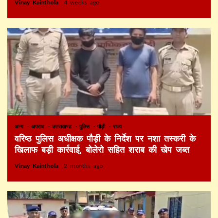
Vinay Kainthola
4 weeks ago
अन्य
अपराध
उत्तराखण्ड
पुलिस
पौड़ी
राज्य
वरिष्ठ पुलिस अधीक्षक पौड़ी के निर्देश पर नशा तस्करी के
खिलाफ बड़ी कार्रवाई, बोलेरो सहित शराब की खेप जब्त
Vinay Kainthola
2 months ago