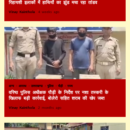
रिहायशी इलाकों में हाथियों का झुंड मचा रहा तांडव
Vinay Kainthola
4 weeks ago
अन्य
अपराध
उत्तराखण्ड
पुलिस
पौड़ी
राज्य
वरिष्ठ पुलिस अधीक्षक पौड़ी के निर्देश पर नशा तस्करी के
खिलाफ बड़ी कार्रवाई, बोलेरो सहित शराब की खेप जब्त
Vinay Kainthola
2 months ago