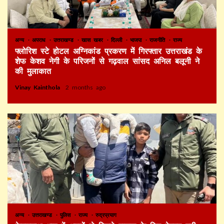
अन्य
अपराध
उत्तराखण्ड
खास खबर
दिल्ली
भाजपा
राजनीति
राज्य
फ्लोरिश स्टे होटल अग्निकांड प्रकरण में गिरफ्तार उत्तराखंड के
शेफ केशव नेगी के परिजनों से गढ़वाल सांसद अनिल बलूनी ने
की मुलाकात
Vinay Kainthola
2 months ago
अन्य
उत्तराखण्ड
पुलिस
राज्य
रुद्रप्रयाग