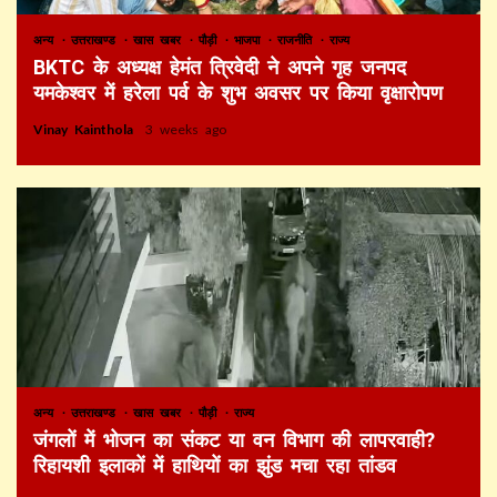
अन्य
उत्तराखण्ड
खास खबर
पौड़ी
भाजपा
राजनीति
राज्य
BKTC के अध्यक्ष हेमंत त्रिवेदी ने अपने गृह जनपद
यमकेश्वर में हरेला पर्व के शुभ अवसर पर किया वृक्षारोपण
Vinay Kainthola
3 weeks ago
अन्य
उत्तराखण्ड
खास खबर
पौड़ी
राज्य
जंगलों में भोजन का संकट या वन विभाग की लापरवाही?
रिहायशी इलाकों में हाथियों का झुंड मचा रहा तांडव