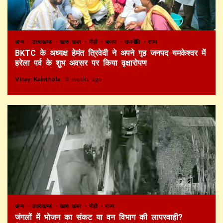
अन्य
उत्तराखण्ड
खास खबर
पौड़ी
भाजपा
राजनीति
राज्य
BKTC के अध्यक्ष हेमंत त्रिवेदी ने अपने गृह जनपद यमकेश्वर में
हरेला पर्व के शुभ अवसर पर किया वृक्षारोपण
Vinay Kainthola
3 weeks ago
अन्य
उत्तराखण्ड
खास खबर
पौड़ी
राज्य
जंगलों में भोजन का संकट या वन विभाग की लापरवाही?