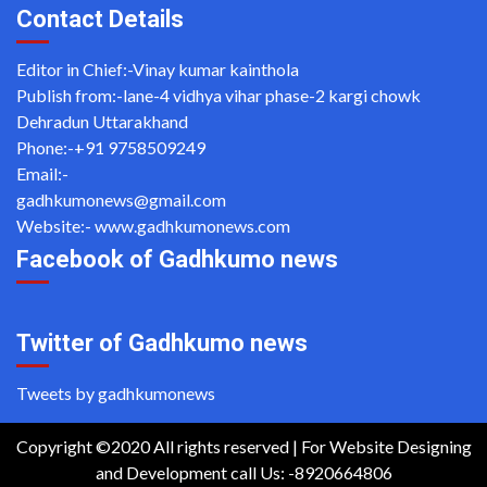
Contact Details
Editor in Chief:-Vinay kumar kainthola
Publish from:-
lane-4 vidhya vihar phase-2 kargi chowk
Dehradun Uttarakhand
Phone:-
+91 9758509249
Email:-
gadhkumonews@gmail.com
Website:-
www.gadhkumonews.com
Facebook of Gadhkumo news
Twitter of Gadhkumo news
Tweets by gadhkumonews
Copyright ©2020 All rights reserved | For Website Designing
and Development call Us: -8920664806