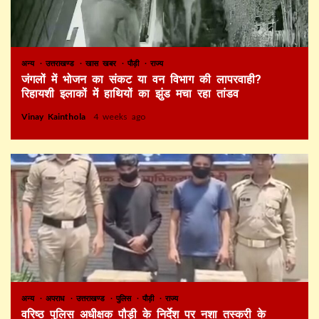
अन्य
उत्तराखण्ड
खास खबर
पौड़ी
राज्य
जंगलों में भोजन का संकट या वन विभाग की लापरवाही?
रिहायशी इलाकों में हाथियों का झुंड मचा रहा तांडव
Vinay Kainthola
4 weeks ago
अन्य
अपराध
उत्तराखण्ड
पुलिस
पौड़ी
राज्य
वरिष्ठ पुलिस अधीक्षक पौड़ी के निर्देश पर नशा तस्करी के