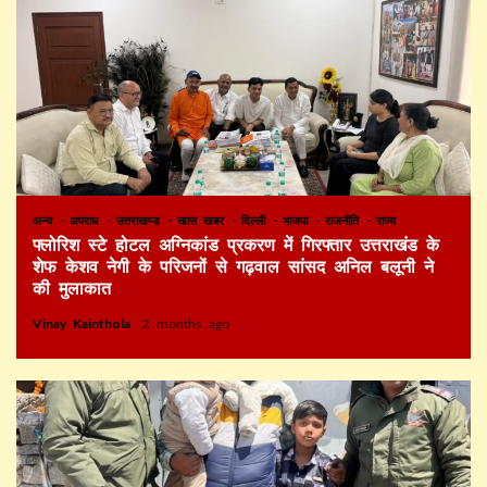
अन्य
अपराध
उत्तराखण्ड
खास खबर
दिल्ली
भाजपा
राजनीति
राज्य
फ्लोरिश स्टे होटल अग्निकांड प्रकरण में गिरफ्तार उत्तराखंड के
शेफ केशव नेगी के परिजनों से गढ़वाल सांसद अनिल बलूनी ने
की मुलाकात
Vinay Kainthola
2 months ago