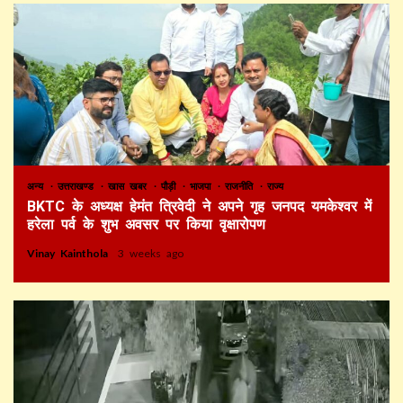
अन्य
उत्तराखण्ड
खास खबर
पौड़ी
भाजपा
राजनीति
राज्य
BKTC के अध्यक्ष हेमंत त्रिवेदी ने अपने गृह जनपद यमकेश्वर में
हरेला पर्व के शुभ अवसर पर किया वृक्षारोपण
Vinay Kainthola
3 weeks ago