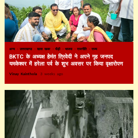
अन्य
उत्तराखण्ड
खास खबर
पौड़ी
भाजपा
राजनीति
राज्य
BKTC के अध्यक्ष हेमंत त्रिवेदी ने अपने गृह जनपद
यमकेश्वर में हरेला पर्व के शुभ अवसर पर किया वृक्षारोपण
Vinay Kainthola
3 weeks ago