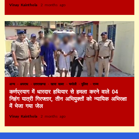
Vinay Kainthola
2 months ago
अन्य
अपराध
उत्तराखण्ड
खास खबर
चमोली
पुलिस
राज्य
कर्णप्रयाग में धारदार हथियार से हमला करने वाले 04
निहंग यात्री गिरफ्तार, तीन अभियुक्तों को न्यायिक अभिरक्षा
में भेजा गया जेल
Vinay Kainthola
2 months ago