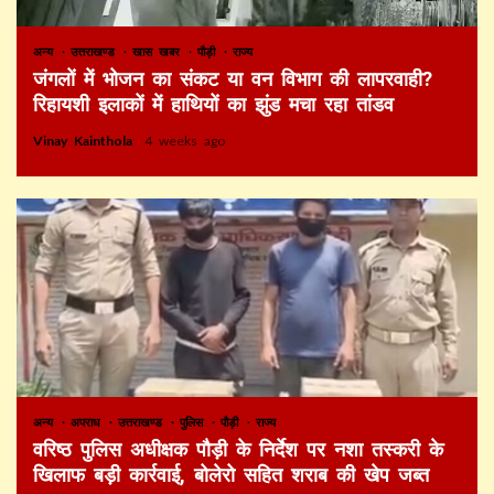
अन्य
उत्तराखण्ड
खास खबर
पौड़ी
राज्य
जंगलों में भोजन का संकट या वन विभाग की लापरवाही?
रिहायशी इलाकों में हाथियों का झुंड मचा रहा तांडव
Vinay Kainthola
4 weeks ago
अन्य
अपराध
उत्तराखण्ड
पुलिस
पौड़ी
राज्य
वरिष्ठ पुलिस अधीक्षक पौड़ी के निर्देश पर नशा तस्करी के
खिलाफ बड़ी कार्रवाई, बोलेरो सहित शराब की खेप जब्त