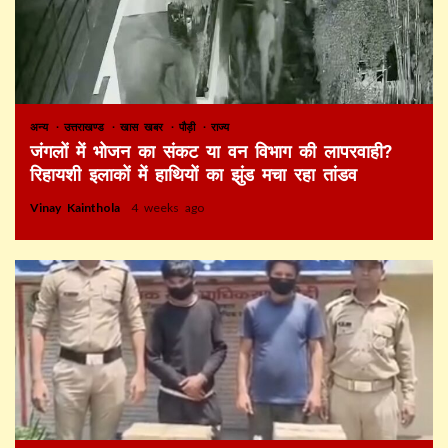
अन्य
उत्तराखण्ड
खास खबर
पौड़ी
राज्य
जंगलों में भोजन का संकट या वन विभाग की लापरवाही?
रिहायशी इलाकों में हाथियों का झुंड मचा रहा तांडव
Vinay Kainthola
4 weeks ago