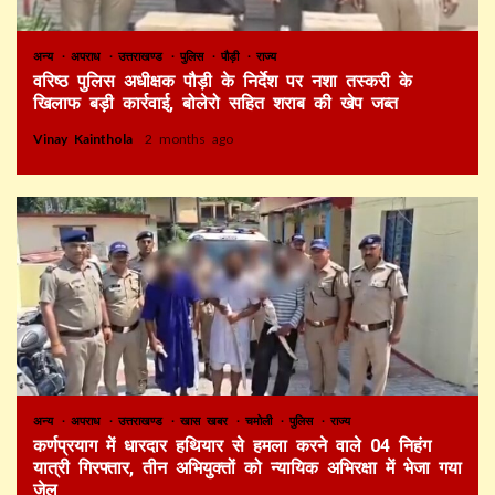
अन्य
अपराध
उत्तराखण्ड
पुलिस
पौड़ी
राज्य
वरिष्ठ पुलिस अधीक्षक पौड़ी के निर्देश पर नशा तस्करी के
खिलाफ बड़ी कार्रवाई, बोलेरो सहित शराब की खेप जब्त
Vinay Kainthola
2 months ago
अन्य
अपराध
उत्तराखण्ड
खास खबर
चमोली
पुलिस
राज्य
कर्णप्रयाग में धारदार हथियार से हमला करने वाले 04 निहंग
यात्री गिरफ्तार, तीन अभियुक्तों को न्यायिक अभिरक्षा में भेजा गया
जेल