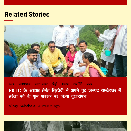
Related Stories
अन्य
उत्तराखण्ड
खास खबर
पौड़ी
भाजपा
राजनीति
राज्य
BKTC के अध्यक्ष हेमंत त्रिवेदी ने अपने गृह जनपद यमकेश्वर में
हरेला पर्व के शुभ अवसर पर किया वृक्षारोपण
Vinay Kainthola
3 weeks ago