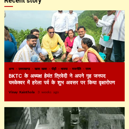
Recent story
अन्य
उत्तराखण्ड
खास खबर
पौड़ी
भाजपा
राजनीति
राज्य
BKTC के अध्यक्ष हेमंत त्रिवेदी ने अपने गृह जनपद
यमकेश्वर में हरेला पर्व के शुभ अवसर पर किया वृक्षारोपण
Vinay Kainthola
3 weeks ago