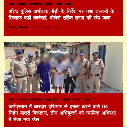
अन्य
अपराध
उत्तराखण्ड
पुलिस
पौड़ी
राज्य
वरिष्ठ पुलिस अधीक्षक पौड़ी के निर्देश पर नशा तस्करी के
खिलाफ बड़ी कार्रवाई, बोलेरो सहित शराब की खेप जब्त
Vinay Kainthola
2 months ago
अन्य
अपराध
उत्तराखण्ड
खास खबर
चमोली
पुलिस
राज्य
कर्णप्रयाग में धारदार हथियार से हमला करने वाले 04
निहंग यात्री गिरफ्तार, तीन अभियुक्तों को न्यायिक अभिरक्षा
में भेजा गया जेल