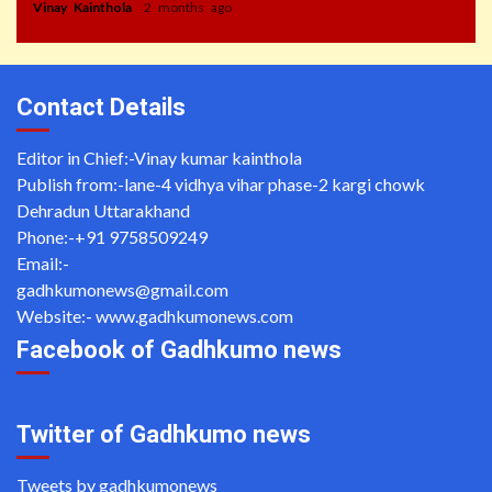
Vinay Kainthola
2 months ago
Contact Details
Editor in Chief:-Vinay kumar kainthola
Publish from:-
lane-4 vidhya vihar phase-2 kargi chowk
Dehradun Uttarakhand
Phone:-
+91 9758509249
Email:-
gadhkumonews@gmail.com
Website:-
www.gadhkumonews.com
Facebook of Gadhkumo news
Twitter of Gadhkumo news
Tweets by gadhkumonews