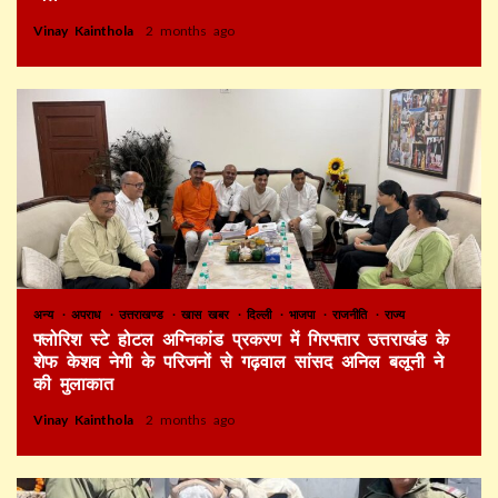
Vinay Kainthola
2 months ago
अन्य
अपराध
उत्तराखण्ड
खास खबर
दिल्ली
भाजपा
राजनीति
राज्य
फ्लोरिश स्टे होटल अग्निकांड प्रकरण में गिरफ्तार उत्तराखंड के
शेफ केशव नेगी के परिजनों से गढ़वाल सांसद अनिल बलूनी ने
की मुलाकात
Vinay Kainthola
2 months ago