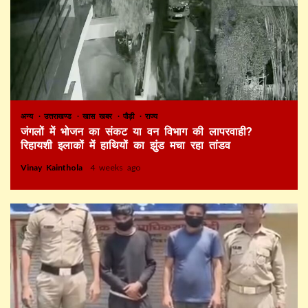
अन्य
उत्तराखण्ड
खास खबर
पौड़ी
राज्य
जंगलों में भोजन का संकट या वन विभाग की लापरवाही?
रिहायशी इलाकों में हाथियों का झुंड मचा रहा तांडव
Vinay Kainthola
4 weeks ago