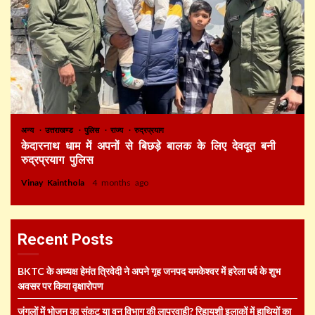
अन्य
उत्तराखण्ड
पुलिस
राज्य
रुद्रप्रयाग
केदारनाथ धाम में अपनों से बिछड़े बालक के लिए देवदूत बनी
रुद्रप्रयाग पुलिस
Vinay Kainthola
4 months ago
Recent Posts
BKTC के अध्यक्ष हेमंत त्रिवेदी ने अपने गृह जनपद यमकेश्वर में हरेला पर्व के शुभ
अवसर पर किया वृक्षारोपण
जंगलों में भोजन का संकट या वन विभाग की लापरवाही? रिहायशी इलाकों में हाथियों का