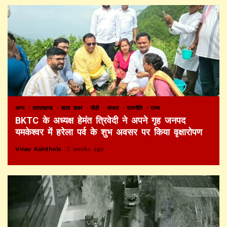
अन्य
उत्तराखण्ड
खास खबर
पौड़ी
भाजपा
राजनीति
राज्य
BKTC के अध्यक्ष हेमंत त्रिवेदी ने अपने गृह जनपद
यमकेश्वर में हरेला पर्व के शुभ अवसर पर किया वृक्षारोपण
Vinay Kainthola
3 weeks ago