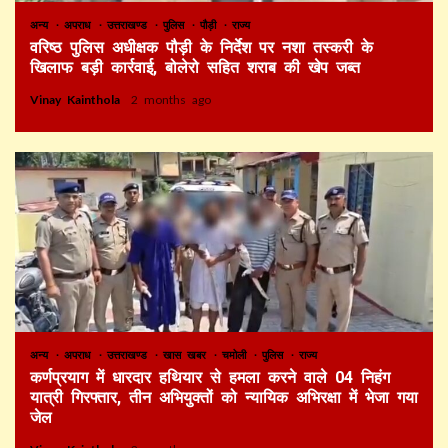
अन्य
अपराध
उत्तराखण्ड
पुलिस
पौड़ी
राज्य
वरिष्ठ पुलिस अधीक्षक पौड़ी के निर्देश पर नशा तस्करी के
खिलाफ बड़ी कार्रवाई, बोलेरो सहित शराब की खेप जब्त
Vinay Kainthola
2 months ago
अन्य
अपराध
उत्तराखण्ड
खास खबर
चमोली
पुलिस
राज्य
कर्णप्रयाग में धारदार हथियार से हमला करने वाले 04 निहंग
यात्री गिरफ्तार, तीन अभियुक्तों को न्यायिक अभिरक्षा में भेजा गया
जेल