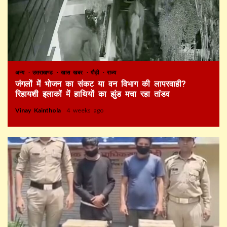
अन्य
उत्तराखण्ड
खास खबर
पौड़ी
राज्य
जंगलों में भोजन का संकट या वन विभाग की लापरवाही?
रिहायशी इलाकों में हाथियों का झुंड मचा रहा तांडव
Vinay Kainthola
4 weeks ago