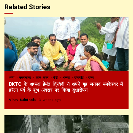
Related Stories
अन्य
उत्तराखण्ड
खास खबर
पौड़ी
भाजपा
राजनीति
राज्य
BKTC के अध्यक्ष हेमंत त्रिवेदी ने अपने गृह जनपद यमकेश्वर में
हरेला पर्व के शुभ अवसर पर किया वृक्षारोपण
Vinay Kainthola
3 weeks ago