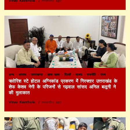
Vinay Kainthola
2 months ago
अन्य
अपराध
उत्तराखण्ड
खास खबर
दिल्ली
भाजपा
राजनीति
राज्य
फ्लोरिश स्टे होटल अग्निकांड प्रकरण में गिरफ्तार उत्तराखंड के
शेफ केशव नेगी के परिजनों से गढ़वाल सांसद अनिल बलूनी ने
की मुलाकात
Vinay Kainthola
2 months ago