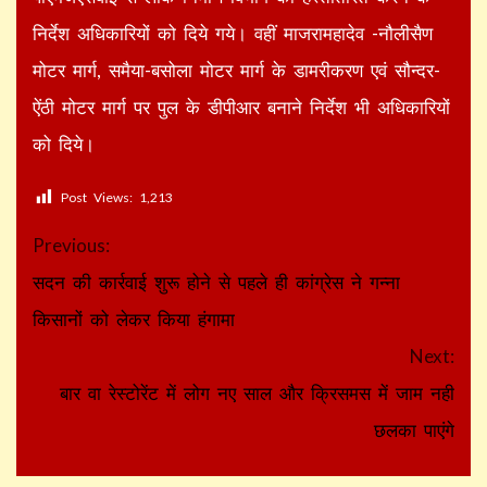
निर्देश अधिकारियों को दिये गये। वहीं माजरामहादेव -नौलीसैण
मोटर मार्ग, समैया-बसोला मोटर मार्ग के डामरीकरण एवं सौन्दर-
ऐंठी मोटर मार्ग पर पुल के डीपीआर बनाने निर्देश भी अधिकारियों
को दिये।
Post Views:
1,213
Continue
Previous:
Reading
सदन की कार्रवाई शुरू होने से पहले ही कांग्रेस ने गन्ना
किसानों को लेकर किया हंगामा
Next:
बार वा रेस्टोरेंट में लोग नए साल और क्रिसमस में जाम नही
छलका पाएंगे