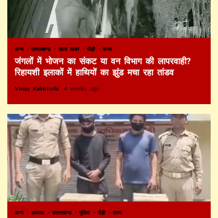
अन्य
उत्तराखण्ड
खास खबर
पौड़ी
राज्य
जंगलों में भोजन का संकट या वन विभाग की लापरवाही?
रिहायशी इलाकों में हाथियों का झुंड मचा रहा तांडव
Vinay Kainthola
4 weeks ago
अन्य
अपराध
उत्तराखण्ड
पुलिस
पौड़ी
राज्य