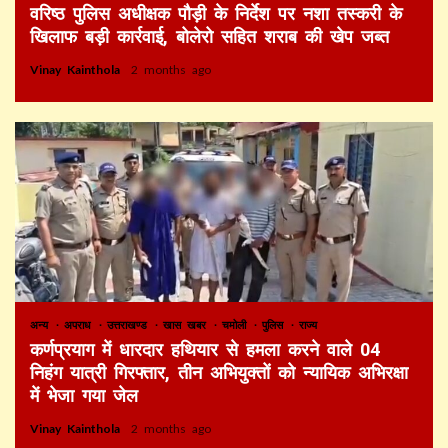
वरिष्ठ पुलिस अधीक्षक पौड़ी के निर्देश पर नशा तस्करी के
खिलाफ बड़ी कार्रवाई, बोलेरो सहित शराब की खेप जब्त
Vinay Kainthola
2 months ago
अन्य
अपराध
उत्तराखण्ड
खास खबर
चमोली
पुलिस
राज्य
कर्णप्रयाग में धारदार हथियार से हमला करने वाले 04
निहंग यात्री गिरफ्तार, तीन अभियुक्तों को न्यायिक अभिरक्षा
में भेजा गया जेल
Vinay Kainthola
2 months ago