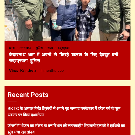
अन्य
उत्तराखण्ड
पुलिस
राज्य
रुद्रप्रयाग
केदारनाथ धाम में अपनों से बिछड़े बालक के लिए देवदूत बनी
रुद्रप्रयाग पुलिस
Vinay Kainthola
4 months ago
Recent Posts
BKTC के अध्यक्ष हेमंत त्रिवेदी ने अपने गृह जनपद यमकेश्वर में हरेला पर्व के शुभ
अवसर पर किया वृक्षारोपण
जंगलों में भोजन का संकट या वन विभाग की लापरवाही? रिहायशी इलाकों में हाथियों का
झुंड मचा रहा तांडव