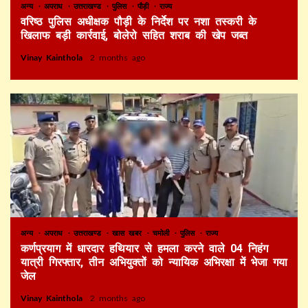
अन्य
अपराध
उत्तराखण्ड
पुलिस
पौड़ी
राज्य
वरिष्ठ पुलिस अधीक्षक पौड़ी के निर्देश पर नशा तस्करी के
खिलाफ बड़ी कार्रवाई, बोलेरो सहित शराब की खेप जब्त
Vinay Kainthola
2 months ago
अन्य
अपराध
उत्तराखण्ड
खास खबर
चमोली
पुलिस
राज्य
कर्णप्रयाग में धारदार हथियार से हमला करने वाले 04 निहंग
यात्री गिरफ्तार, तीन अभियुक्तों को न्यायिक अभिरक्षा में भेजा गया
जेल
Vinay Kainthola
2 months ago