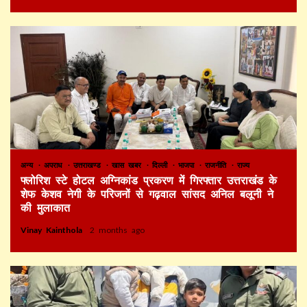
अन्य
अपराध
उत्तराखण्ड
खास खबर
दिल्ली
भाजपा
राजनीति
राज्य
फ्लोरिश स्टे होटल अग्निकांड प्रकरण में गिरफ्तार उत्तराखंड के
शेफ केशव नेगी के परिजनों से गढ़वाल सांसद अनिल बलूनी ने
की मुलाकात
Vinay Kainthola
2 months ago