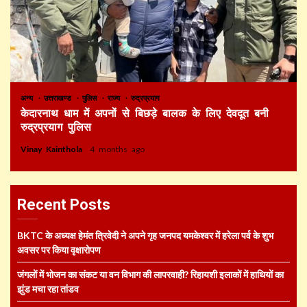
अन्य
उत्तराखण्ड
पुलिस
राज्य
रुद्रप्रयाग
केदारनाथ धाम में अपनों से बिछड़े बालक के लिए देवदूत बनी
रुद्रप्रयाग पुलिस
Vinay Kainthola
4 months ago
Recent Posts
BKTC के अध्यक्ष हेमंत त्रिवेदी ने अपने गृह जनपद यमकेश्वर में हरेला पर्व के शुभ
अवसर पर किया वृक्षारोपण
जंगलों में भोजन का संकट या वन विभाग की लापरवाही? रिहायशी इलाकों में हाथियों का
झुंड मचा रहा तांडव