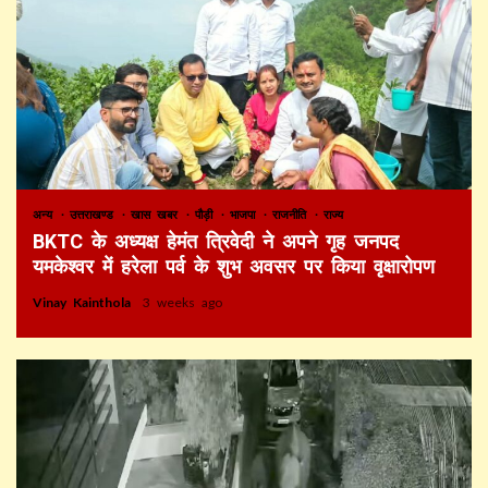
अन्य
उत्तराखण्ड
खास खबर
पौड़ी
भाजपा
राजनीति
राज्य
BKTC के अध्यक्ष हेमंत त्रिवेदी ने अपने गृह जनपद
यमकेश्वर में हरेला पर्व के शुभ अवसर पर किया वृक्षारोपण
Vinay Kainthola
3 weeks ago