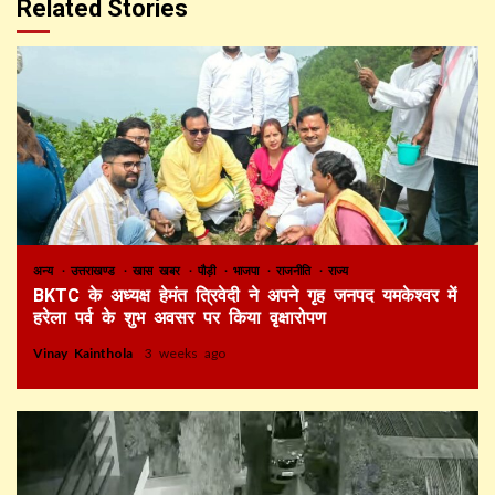
Related Stories
अन्य
उत्तराखण्ड
खास खबर
पौड़ी
भाजपा
राजनीति
राज्य
BKTC के अध्यक्ष हेमंत त्रिवेदी ने अपने गृह जनपद यमकेश्वर में
हरेला पर्व के शुभ अवसर पर किया वृक्षारोपण
Vinay Kainthola
3 weeks ago