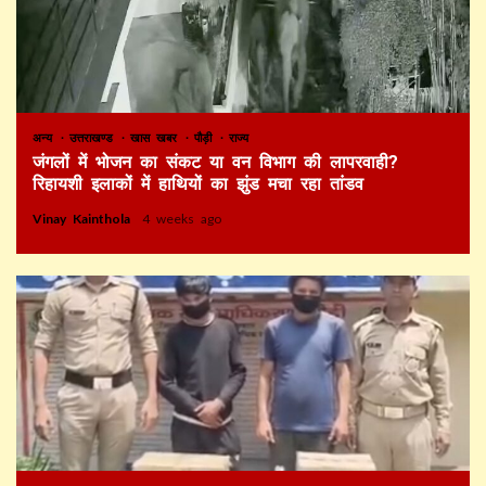
अन्य
उत्तराखण्ड
खास खबर
पौड़ी
राज्य
जंगलों में भोजन का संकट या वन विभाग की लापरवाही?
रिहायशी इलाकों में हाथियों का झुंड मचा रहा तांडव
Vinay Kainthola
4 weeks ago