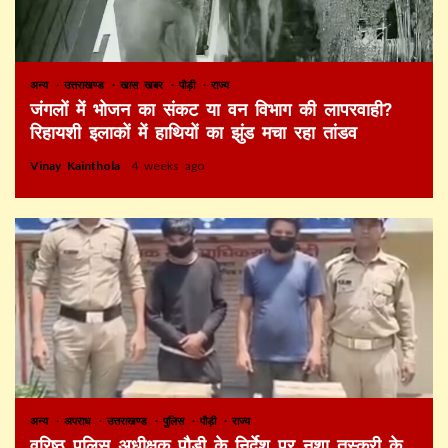
अन्य
उत्तराखण्ड
खास खबर
पौड़ी
राज्य
जंगलों में भोजन का संकट या वन विभाग की लापरवाही?
रिहायशी इलाकों में हाथियों का झुंड मचा रहा तांडव
Vinay Kainthola
4 weeks ago
अन्य
अपराध
उत्तराखण्ड
पुलिस
पौड़ी
राज्य
वरिष्ठ पुलिस अधीक्षक पौड़ी के निर्देश पर नशा तस्करी के