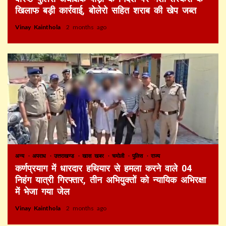
खिलाफ बड़ी कार्रवाई, बोलेरो सहित शराब की खेप जब्त
Vinay Kainthola
2 months ago
अन्य
अपराध
उत्तराखण्ड
खास खबर
चमोली
पुलिस
राज्य
कर्णप्रयाग में धारदार हथियार से हमला करने वाले 04
निहंग यात्री गिरफ्तार, तीन अभियुक्तों को न्यायिक अभिरक्षा
में भेजा गया जेल
Vinay Kainthola
2 months ago