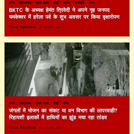
अन्य
उत्तराखण्ड
खास खबर
पौड़ी
भाजपा
राजनीति
राज्य
BKTC के अध्यक्ष हेमंत त्रिवेदी ने अपने गृह जनपद
यमकेश्वर में हरेला पर्व के शुभ अवसर पर किया वृक्षारोपण
Vinay Kainthola
3 weeks ago
अन्य
उत्तराखण्ड
खास खबर
पौड़ी
राज्य
जंगलों में भोजन का संकट या वन विभाग की लापरवाही?
रिहायशी इलाकों में हाथियों का झुंड मचा रहा तांडव
Vinay Kainthola
4 weeks ago