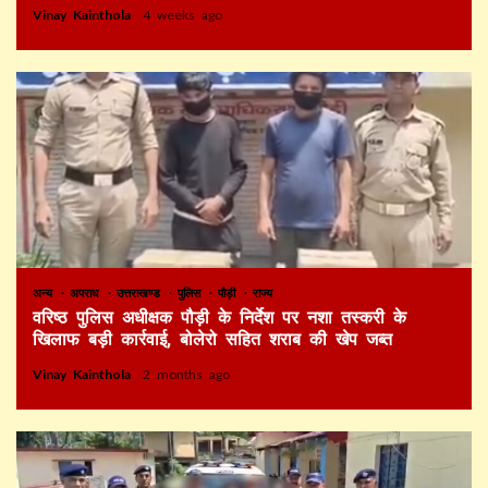
Vinay Kainthola
4 weeks ago
अन्य
अपराध
उत्तराखण्ड
पुलिस
पौड़ी
राज्य
वरिष्ठ पुलिस अधीक्षक पौड़ी के निर्देश पर नशा तस्करी के
खिलाफ बड़ी कार्रवाई, बोलेरो सहित शराब की खेप जब्त
Vinay Kainthola
2 months ago