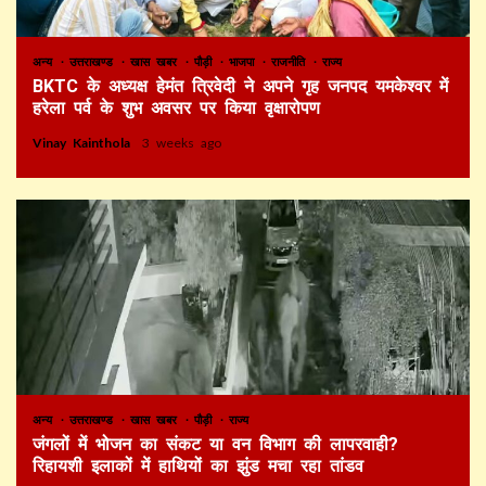
अन्य
उत्तराखण्ड
खास खबर
पौड़ी
भाजपा
राजनीति
राज्य
BKTC के अध्यक्ष हेमंत त्रिवेदी ने अपने गृह जनपद यमकेश्वर में
हरेला पर्व के शुभ अवसर पर किया वृक्षारोपण
Vinay Kainthola
3 weeks ago
अन्य
उत्तराखण्ड
खास खबर
पौड़ी
राज्य
जंगलों में भोजन का संकट या वन विभाग की लापरवाही?
रिहायशी इलाकों में हाथियों का झुंड मचा रहा तांडव