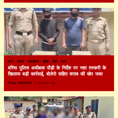
अन्य
अपराध
उत्तराखण्ड
पुलिस
पौड़ी
राज्य
वरिष्ठ पुलिस अधीक्षक पौड़ी के निर्देश पर नशा तस्करी के
खिलाफ बड़ी कार्रवाई, बोलेरो सहित शराब की खेप जब्त
Vinay Kainthola
2 months ago