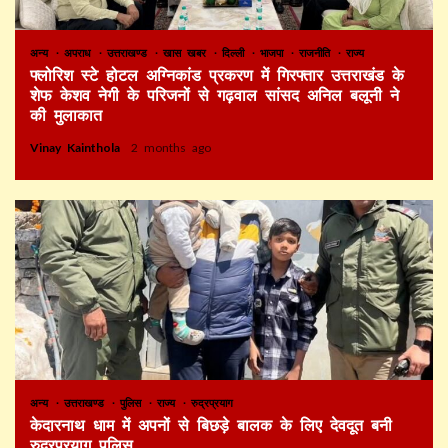
अन्य
अपराध
उत्तराखण्ड
खास खबर
दिल्ली
भाजपा
राजनीति
राज्य
फ्लोरिश स्टे होटल अग्निकांड प्रकरण में गिरफ्तार उत्तराखंड के
शेफ केशव नेगी के परिजनों से गढ़वाल सांसद अनिल बलूनी ने
की मुलाकात
Vinay Kainthola
2 months ago
अन्य
उत्तराखण्ड
पुलिस
राज्य
रुद्रप्रयाग
केदारनाथ धाम में अपनों से बिछड़े बालक के लिए देवदूत बनी
रुद्रप्रयाग पुलिस