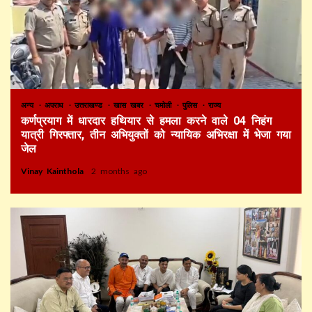
अन्य
अपराध
उत्तराखण्ड
खास खबर
चमोली
पुलिस
राज्य
कर्णप्रयाग में धारदार हथियार से हमला करने वाले 04 निहंग
यात्री गिरफ्तार, तीन अभियुक्तों को न्यायिक अभिरक्षा में भेजा गया
जेल
Vinay Kainthola
2 months ago