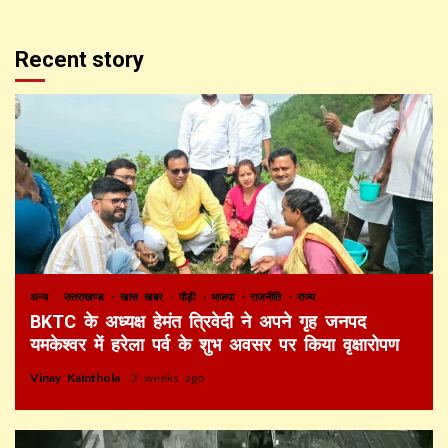
Recent story
अन्य
उत्तराखण्ड
खास खबर
पौड़ी
भाजपा
राजनीति
राज्य
BKTC के अध्यक्ष हेमंत त्रिवेदी ने अपने गृह जनपद
यमकेश्वर में हरेला पर्व के शुभ अवसर पर किया वृक्षारोपण
Vinay Kainthola
3 weeks ago