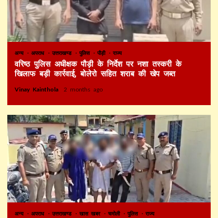
अन्य
अपराध
उत्तराखण्ड
पुलिस
पौड़ी
राज्य
वरिष्ठ पुलिस अधीक्षक पौड़ी के निर्देश पर नशा तस्करी के
खिलाफ बड़ी कार्रवाई, बोलेरो सहित शराब की खेप जब्त
Vinay Kainthola
2 months ago
अन्य
अपराध
उत्तराखण्ड
खास खबर
चमोली
पुलिस
राज्य