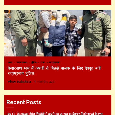
अन्य
उत्तराखण्ड
पुलिस
राज्य
रुद्रप्रयाग
केदारनाथ धाम में अपनों से बिछड़े बालक के लिए देवदूत बनी
रुद्रप्रयाग पुलिस
Vinay Kainthola
4 months ago
Recent Posts
BKTC के अध्यक्ष हेमंत त्रिवेदी ने अपने गृह जनपद यमकेश्वर में हरेला पर्व के शुभ