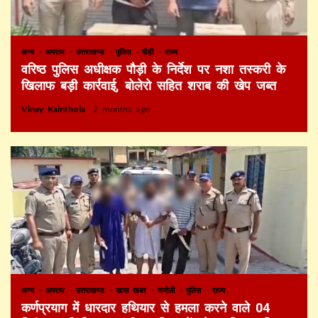
अन्य
अपराध
उत्तराखण्ड
पुलिस
पौड़ी
राज्य
वरिष्ठ पुलिस अधीक्षक पौड़ी के निर्देश पर नशा तस्करी के
खिलाफ बड़ी कार्रवाई, बोलेरो सहित शराब की खेप जब्त
Vinay Kainthola
2 months ago
अन्य
अपराध
उत्तराखण्ड
खास खबर
चमोली
पुलिस
राज्य
कर्णप्रयाग में धारदार हथियार से हमला करने वाले 04