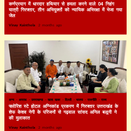
कर्णप्रयाग में धारदार हथियार से हमला करने वाले 04 निहंग
यात्री गिरफ्तार, तीन अभियुक्तों को न्यायिक अभिरक्षा में भेजा गया
जेल
Vinay Kainthola
2 months ago
अन्य
अपराध
उत्तराखण्ड
खास खबर
दिल्ली
भाजपा
राजनीति
राज्य
फ्लोरिश स्टे होटल अग्निकांड प्रकरण में गिरफ्तार उत्तराखंड के
शेफ केशव नेगी के परिजनों से गढ़वाल सांसद अनिल बलूनी ने
की मुलाकात
Vinay Kainthola
2 months ago