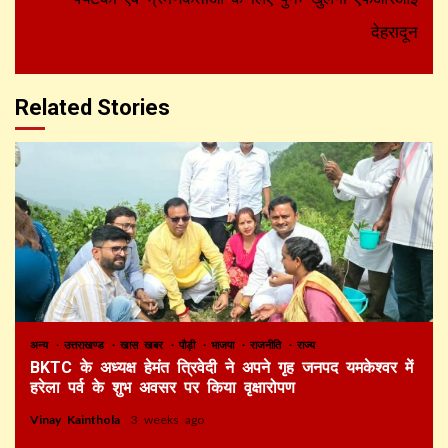
देहरादून
Related Stories
अन्य
उत्तराखण्ड
खास खबर
पौड़ी
भाजपा
राजनीति
राज्य
BKTC के अध्यक्ष हेमंत त्रिवेदी ने अपने गृह जनपद यमकेश्वर में
हरेला पर्व के शुभ अवसर पर किया वृक्षारोपण
Vinay Kainthola
3 weeks ago