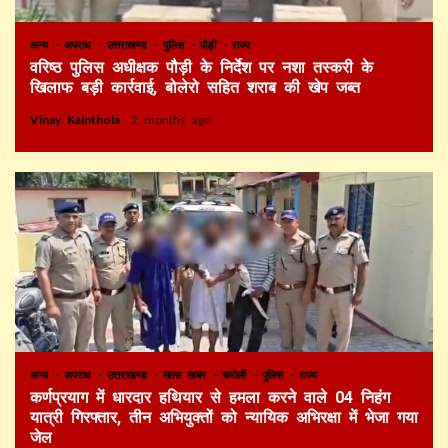
अन्य
अपराध
उत्तराखण्ड
पुलिस
पौड़ी
राज्य
वरिष्ठ पुलिस अधीक्षक पौड़ी के निर्देश पर नशा तस्करी के
खिलाफ बड़ी कार्रवाई, बोलेरो सहित शराब की खेप जब्त
Vinay Kainthola
2 months ago
अन्य
अपराध
उत्तराखण्ड
खास खबर
चमोली
पुलिस
राज्य
कर्णप्रयाग में धारदार हथियार से हमला करने वाले 04 निहंग
यात्री गिरफ्तार, तीन अभियुक्तों को न्यायिक अभिरक्षा में भेजा गया
जेल