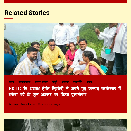
Related Stories
अन्य
उत्तराखण्ड
खास खबर
पौड़ी
भाजपा
राजनीति
राज्य
BKTC के अध्यक्ष हेमंत त्रिवेदी ने अपने गृह जनपद यमकेश्वर में
हरेला पर्व के शुभ अवसर पर किया वृक्षारोपण
Vinay Kainthola
3 weeks ago