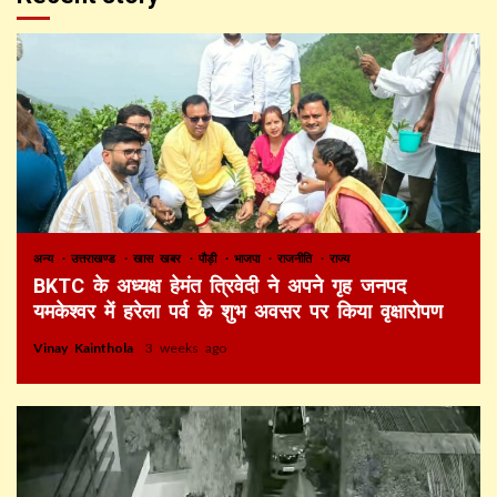
अन्य
उत्तराखण्ड
खास खबर
पौड़ी
भाजपा
राजनीति
राज्य
BKTC के अध्यक्ष हेमंत त्रिवेदी ने अपने गृह जनपद
यमकेश्वर में हरेला पर्व के शुभ अवसर पर किया वृक्षारोपण
Vinay Kainthola
3 weeks ago