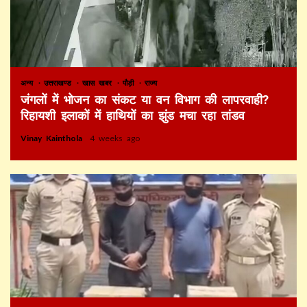
अन्य
उत्तराखण्ड
खास खबर
पौड़ी
राज्य
जंगलों में भोजन का संकट या वन विभाग की लापरवाही?
रिहायशी इलाकों में हाथियों का झुंड मचा रहा तांडव
Vinay Kainthola
4 weeks ago