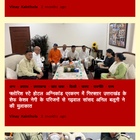
Vinay Kainthola
2 months ago
अन्य
अपराध
उत्तराखण्ड
खास खबर
दिल्ली
भाजपा
राजनीति
राज्य
फ्लोरिश स्टे होटल अग्निकांड प्रकरण में गिरफ्तार उत्तराखंड के
शेफ केशव नेगी के परिजनों से गढ़वाल सांसद अनिल बलूनी ने
की मुलाकात
Vinay Kainthola
2 months ago