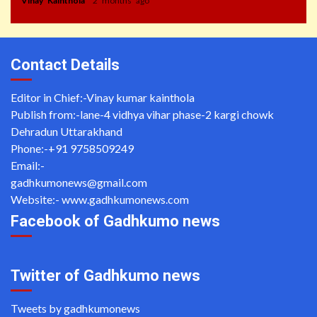
Vinay Kainthola
2 months ago
Contact Details
Editor in Chief:-Vinay kumar kainthola
Publish from:-
lane-4 vidhya vihar phase-2 kargi chowk
Dehradun Uttarakhand
Phone:-
+91 9758509249
Email:-
gadhkumonews@gmail.com
Website:-
www.gadhkumonews.com
Facebook of Gadhkumo news
Twitter of Gadhkumo news
Tweets by gadhkumonews