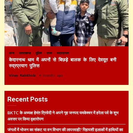
अन्य
उत्तराखण्ड
पुलिस
राज्य
रुद्रप्रयाग
केदारनाथ धाम में अपनों से बिछड़े बालक के लिए देवदूत बनी
रुद्रप्रयाग पुलिस
Vinay Kainthola
4 months ago
Recent Posts
BKTC के अध्यक्ष हेमंत त्रिवेदी ने अपने गृह जनपद यमकेश्वर में हरेला पर्व के शुभ
अवसर पर किया वृक्षारोपण
जंगलों में भोजन का संकट या वन विभाग की लापरवाही? रिहायशी इलाकों में हाथियों का