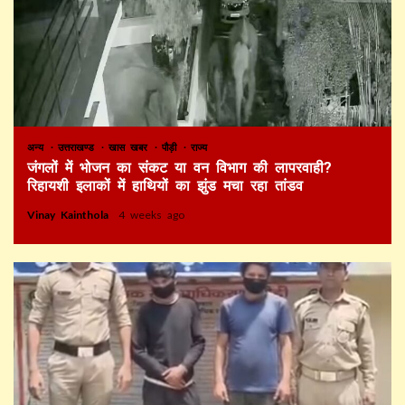
अन्य
उत्तराखण्ड
खास खबर
पौड़ी
राज्य
जंगलों में भोजन का संकट या वन विभाग की लापरवाही?
रिहायशी इलाकों में हाथियों का झुंड मचा रहा तांडव
Vinay Kainthola
4 weeks ago