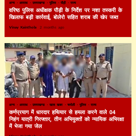
अन्य
अपराध
उत्तराखण्ड
पुलिस
पौड़ी
राज्य
वरिष्ठ पुलिस अधीक्षक पौड़ी के निर्देश पर नशा तस्करी के
खिलाफ बड़ी कार्रवाई, बोलेरो सहित शराब की खेप जब्त
Vinay Kainthola
2 months ago
अन्य
अपराध
उत्तराखण्ड
खास खबर
चमोली
पुलिस
राज्य
कर्णप्रयाग में धारदार हथियार से हमला करने वाले 04
निहंग यात्री गिरफ्तार, तीन अभियुक्तों को न्यायिक अभिरक्षा
में भेजा गया जेल