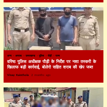
अन्य
अपराध
उत्तराखण्ड
पुलिस
पौड़ी
राज्य
वरिष्ठ पुलिस अधीक्षक पौड़ी के निर्देश पर नशा तस्करी के
खिलाफ बड़ी कार्रवाई, बोलेरो सहित शराब की खेप जब्त
Vinay Kainthola
2 months ago