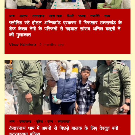
अन्य
अपराध
उत्तराखण्ड
खास खबर
दिल्ली
भाजपा
राजनीति
राज्य
फ्लोरिश स्टे होटल अग्निकांड प्रकरण में गिरफ्तार उत्तराखंड के
शेफ केशव नेगी के परिजनों से गढ़वाल सांसद अनिल बलूनी ने
की मुलाकात
Vinay Kainthola
2 months ago
अन्य
उत्तराखण्ड
पुलिस
राज्य
रुद्रप्रयाग
केदारनाथ धाम में अपनों से बिछड़े बालक के लिए देवदूत बनी
रुद्रप्रयाग पुलिस