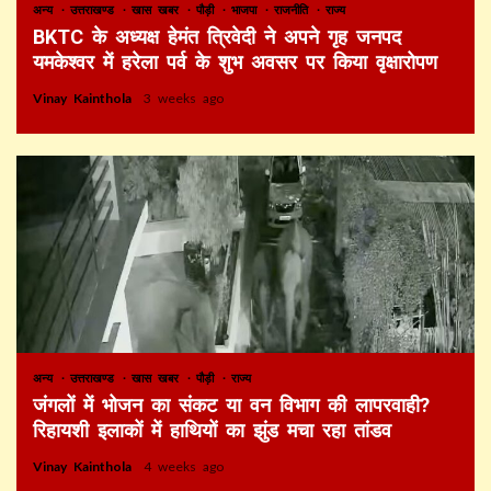
अन्य
उत्तराखण्ड
खास खबर
पौड़ी
भाजपा
राजनीति
राज्य
BKTC के अध्यक्ष हेमंत त्रिवेदी ने अपने गृह जनपद
यमकेश्वर में हरेला पर्व के शुभ अवसर पर किया वृक्षारोपण
Vinay Kainthola
3 weeks ago
अन्य
उत्तराखण्ड
खास खबर
पौड़ी
राज्य
जंगलों में भोजन का संकट या वन विभाग की लापरवाही?
रिहायशी इलाकों में हाथियों का झुंड मचा रहा तांडव
Vinay Kainthola
4 weeks ago