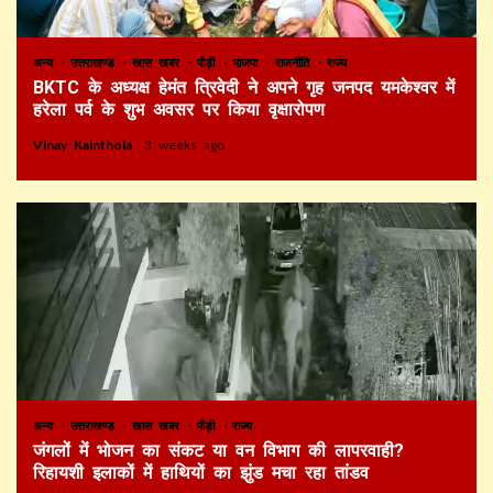
अन्य
उत्तराखण्ड
खास खबर
पौड़ी
भाजपा
राजनीति
राज्य
BKTC के अध्यक्ष हेमंत त्रिवेदी ने अपने गृह जनपद यमकेश्वर में
हरेला पर्व के शुभ अवसर पर किया वृक्षारोपण
Vinay Kainthola
3 weeks ago
अन्य
उत्तराखण्ड
खास खबर
पौड़ी
राज्य
जंगलों में भोजन का संकट या वन विभाग की लापरवाही?
रिहायशी इलाकों में हाथियों का झुंड मचा रहा तांडव