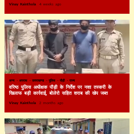
Vinay Kainthola
4 weeks ago
अन्य
अपराध
उत्तराखण्ड
पुलिस
पौड़ी
राज्य
वरिष्ठ पुलिस अधीक्षक पौड़ी के निर्देश पर नशा तस्करी के
खिलाफ बड़ी कार्रवाई, बोलेरो सहित शराब की खेप जब्त
Vinay Kainthola
2 months ago