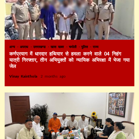
अन्य
अपराध
उत्तराखण्ड
खास खबर
चमोली
पुलिस
राज्य
कर्णप्रयाग में धारदार हथियार से हमला करने वाले 04 निहंग
यात्री गिरफ्तार, तीन अभियुक्तों को न्यायिक अभिरक्षा में भेजा गया
जेल
Vinay Kainthola
2 months ago