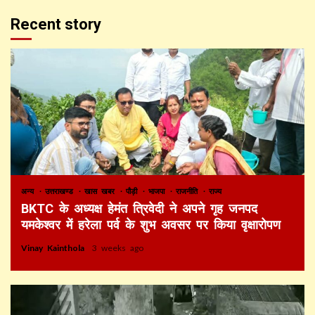
Recent story
अन्य
उत्तराखण्ड
खास खबर
पौड़ी
भाजपा
राजनीति
राज्य
BKTC के अध्यक्ष हेमंत त्रिवेदी ने अपने गृह जनपद
यमकेश्वर में हरेला पर्व के शुभ अवसर पर किया वृक्षारोपण
Vinay Kainthola
3 weeks ago