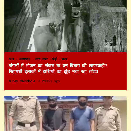
अन्य
उत्तराखण्ड
खास खबर
पौड़ी
राज्य
जंगलों में भोजन का संकट या वन विभाग की लापरवाही?
रिहायशी इलाकों में हाथियों का झुंड मचा रहा तांडव
Vinay Kainthola
4 weeks ago