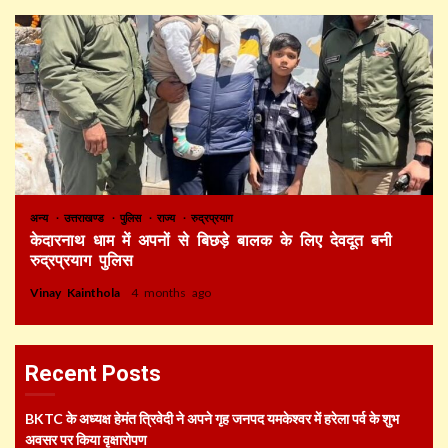
अन्य
उत्तराखण्ड
पुलिस
राज्य
रुद्रप्रयाग
केदारनाथ धाम में अपनों से बिछड़े बालक के लिए देवदूत बनी
रुद्रप्रयाग पुलिस
Vinay Kainthola
4 months ago
Recent Posts
BKTC के अध्यक्ष हेमंत त्रिवेदी ने अपने गृह जनपद यमकेश्वर में हरेला पर्व के शुभ
अवसर पर किया वृक्षारोपण