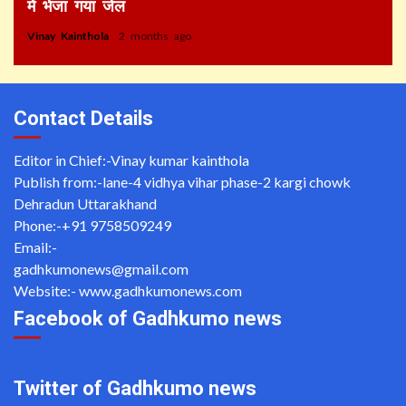
में भेजा गया जेल
Vinay Kainthola
2 months ago
Contact Details
Editor in Chief:-Vinay kumar kainthola
Publish from:-
lane-4 vidhya vihar phase-2 kargi chowk
Dehradun Uttarakhand
Phone:-
+91 9758509249
Email:-
gadhkumonews@gmail.com
Website:-
www.gadhkumonews.com
Facebook of Gadhkumo news
Twitter of Gadhkumo news