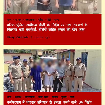
अन्य
अपराध
उत्तराखण्ड
पुलिस
पौड़ी
राज्य
वरिष्ठ पुलिस अधीक्षक पौड़ी के निर्देश पर नशा तस्करी के
खिलाफ बड़ी कार्रवाई, बोलेरो सहित शराब की खेप जब्त
Vinay Kainthola
2 months ago
अन्य
अपराध
उत्तराखण्ड
खास खबर
चमोली
पुलिस
राज्य
कर्णप्रयाग में धारदार हथियार से हमला करने वाले 04 निहंग