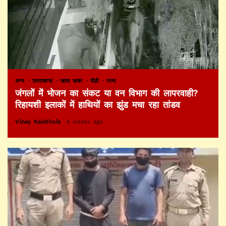
अन्य
उत्तराखण्ड
खास खबर
पौड़ी
राज्य
जंगलों में भोजन का संकट या वन विभाग की लापरवाही?
रिहायशी इलाकों में हाथियों का झुंड मचा रहा तांडव
Vinay Kainthola
4 weeks ago