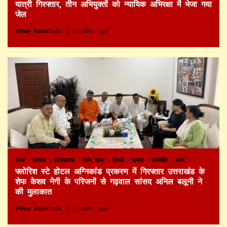
यात्री गिरफ्तार, तीन अभियुक्तों को न्यायिक अभिरक्षा में भेजा गया
जेल
Vinay Kainthola
2 months ago
अन्य
अपराध
उत्तराखण्ड
खास खबर
दिल्ली
भाजपा
राजनीति
राज्य
फ्लोरिश स्टे होटल अग्निकांड प्रकरण में गिरफ्तार उत्तराखंड के
शेफ केशव नेगी के परिजनों से गढ़वाल सांसद अनिल बलूनी ने
की मुलाकात
Vinay Kainthola
2 months ago