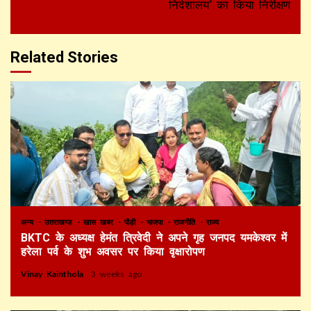
निदेशालय’ का किया निरीक्षण
Related Stories
अन्य
उत्तराखण्ड
खास खबर
पौड़ी
भाजपा
राजनीति
राज्य
BKTC के अध्यक्ष हेमंत त्रिवेदी ने अपने गृह जनपद यमकेश्वर में
हरेला पर्व के शुभ अवसर पर किया वृक्षारोपण
Vinay Kainthola
3 weeks ago