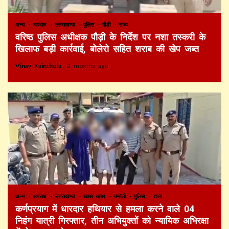
अन्य
अपराध
उत्तराखण्ड
पुलिस
पौड़ी
राज्य
वरिष्ठ पुलिस अधीक्षक पौड़ी के निर्देश पर नशा तस्करी के
खिलाफ बड़ी कार्रवाई, बोलेरो सहित शराब की खेप जब्त
Vinay Kainthola
2 months ago
अन्य
अपराध
उत्तराखण्ड
खास खबर
चमोली
पुलिस
राज्य
कर्णप्रयाग में धारदार हथियार से हमला करने वाले 04
निहंग यात्री गिरफ्तार, तीन अभियुक्तों को न्यायिक अभिरक्षा