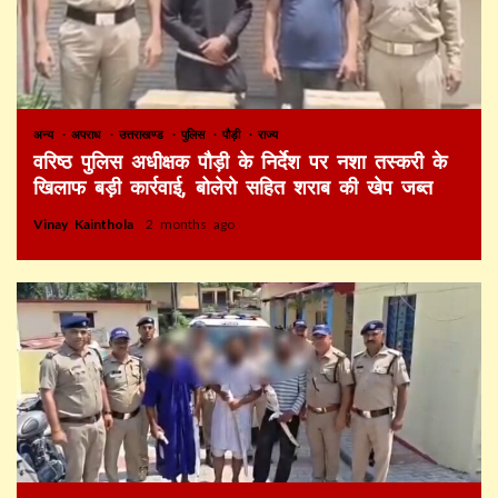
अन्य
अपराध
उत्तराखण्ड
पुलिस
पौड़ी
राज्य
वरिष्ठ पुलिस अधीक्षक पौड़ी के निर्देश पर नशा तस्करी के
खिलाफ बड़ी कार्रवाई, बोलेरो सहित शराब की खेप जब्त
Vinay Kainthola
2 months ago