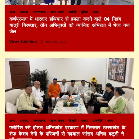
अन्य
अपराध
उत्तराखण्ड
खास खबर
चमोली
पुलिस
राज्य
कर्णप्रयाग में धारदार हथियार से हमला करने वाले 04 निहंग
यात्री गिरफ्तार, तीन अभियुक्तों को न्यायिक अभिरक्षा में भेजा गया
जेल
Vinay Kainthola
2 months ago
अन्य
अपराध
उत्तराखण्ड
खास खबर
दिल्ली
भाजपा
राजनीति
राज्य
फ्लोरिश स्टे होटल अग्निकांड प्रकरण में गिरफ्तार उत्तराखंड के
शेफ केशव नेगी के परिजनों से गढ़वाल सांसद अनिल बलूनी ने