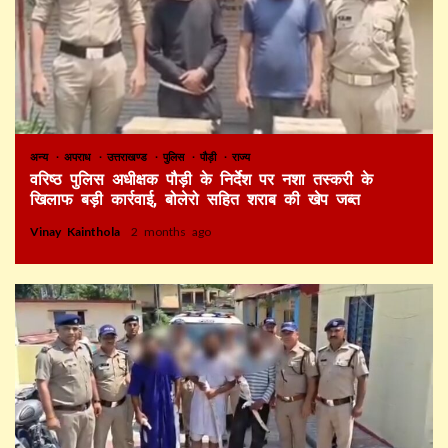
अन्य
अपराध
उत्तराखण्ड
पुलिस
पौड़ी
राज्य
वरिष्ठ पुलिस अधीक्षक पौड़ी के निर्देश पर नशा तस्करी के
खिलाफ बड़ी कार्रवाई, बोलेरो सहित शराब की खेप जब्त
Vinay Kainthola
2 months ago