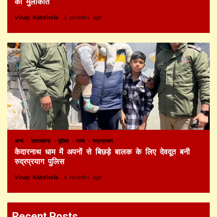
की मुलाकात
Vinay Kainthola
2 months ago
अन्य
उत्तराखण्ड
पुलिस
राज्य
रुद्रप्रयाग
केदारनाथ धाम में अपनों से बिछड़े बालक के लिए देवदूत बनी
रुद्रप्रयाग पुलिस
Vinay Kainthola
4 months ago
Recent Posts