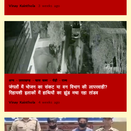
Vinay Kainthola
3 weeks ago
अन्य
उत्तराखण्ड
खास खबर
पौड़ी
राज्य
जंगलों में भोजन का संकट या वन विभाग की लापरवाही?
रिहायशी इलाकों में हाथियों का झुंड मचा रहा तांडव
Vinay Kainthola
4 weeks ago