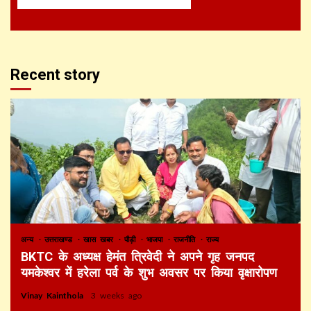
Recent story
अन्य
उत्तराखण्ड
खास खबर
पौड़ी
भाजपा
राजनीति
राज्य
BKTC के अध्यक्ष हेमंत त्रिवेदी ने अपने गृह जनपद
यमकेश्वर में हरेला पर्व के शुभ अवसर पर किया वृक्षारोपण
Vinay Kainthola
3 weeks ago