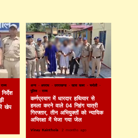
राज्य
अन्य
अपराध
उत्तराखण्ड
खास खबर
चमोली
पुलिस
राज्य
निर्देश
कर्णप्रयाग में धारदार हथियार से
़ी
हमला करने वाले 04 निहंग यात्री
की खेप
गिरफ्तार, तीन अभियुक्तों को न्यायिक
अभिरक्षा में भेजा गया जेल
Vinay Kainthola
2 months ago