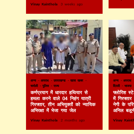
Vinay Kainthola
3 weeks ago
अन्य
अपराध
उत्तराखण्ड
खास खबर
अन्य
अपराध
चमोली
पुलिस
राज्य
दिल्ली
भाजपा
कर्णप्रयाग में धारदार हथियार से
फ्लोरिश स्
हमला करने वाले 04 निहंग यात्री
में गिरफ्ता
गिरफ्तार, तीन अभियुक्तों को न्यायिक
नेगी के पर
अभिरक्षा में भेजा गया जेल
अनिल बलून
Vinay Kainthola
2 months ago
Vinay Kain