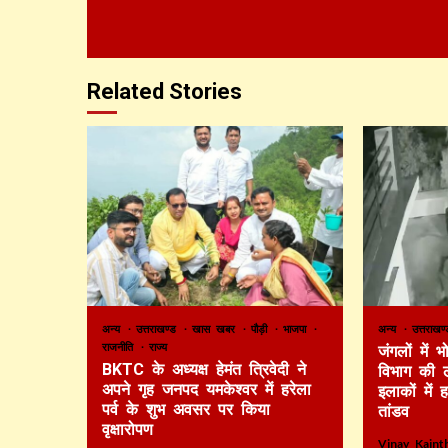
Related Stories
अन्य
उत्तराखण्ड
खास खबर
पौड़ी
भाजपा
अन्य
उत्तराख
राजनीति
राज्य
जंगलों में
BKTC के अध्यक्ष हेमंत त्रिवेदी ने
विभाग की 
अपने गृह जनपद यमकेश्वर में हरेला
इलाकों में 
पर्व के शुभ अवसर पर किया
तांडव
वृक्षारोपण
Vinay Kain