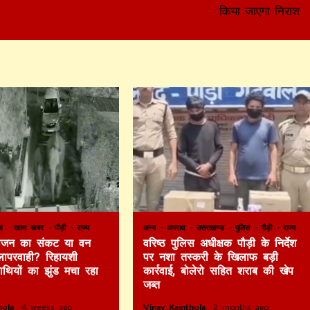
किया जाएगा निराश
ण्ड
खास खबर
पौड़ी
राज्य
अन्य
अपराध
उत्तराखण्ड
पुलिस
पौड़ी
राज्य
 भोजन का संकट या वन
वरिष्ठ पुलिस अधीक्षक पौड़ी के निर्देश
लापरवाही? रिहायशी
पर नशा तस्करी के खिलाफ बड़ी
हाथियों का झुंड मचा रहा
कार्रवाई, बोलेरो सहित शराब की खेप
जब्त
thola
4 weeks ago
Vinay Kainthola
2 months ago