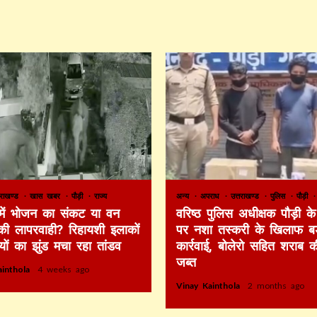
तराखण्ड
खास खबर
पौड़ी
राज्य
अन्य
अपराध
उत्तराखण्ड
पुलिस
पौड़ी
 में भोजन का संकट या वन
वरिष्ठ पुलिस अधीक्षक पौड़ी के 
की लापरवाही? रिहायशी इलाकों
पर नशा तस्करी के खिलाफ बड
ियों का झुंड मचा रहा तांडव
कार्रवाई, बोलेरो सहित शराब 
जब्त
ainthola
4 weeks ago
Vinay Kainthola
2 months ago