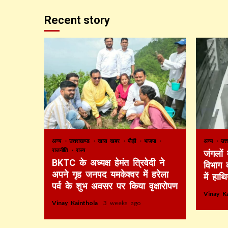
Recent story
अन्य
उत्तराखण्ड
खास खबर
पौड़ी
भाजपा
अन्य
उत्
राजनीति
राज्य
जंगलों
BKTC के अध्यक्ष हेमंत त्रिवेदी ने
विभाग 
अपने गृह जनपद यमकेश्वर में हरेला
में हाथ
पर्व के शुभ अवसर पर किया वृक्षारोपण
Vinay K
Vinay Kainthola
3 weeks ago