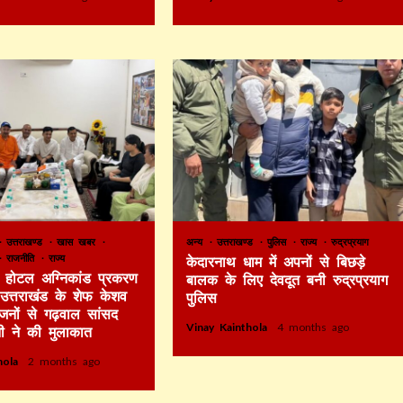
उत्तराखण्ड
खास खबर
अन्य
उत्तराखण्ड
पुलिस
राज्य
रुद्रप्रयाग
राजनीति
राज्य
केदारनाथ धाम में अपनों से बिछड़े
टे होटल अग्निकांड प्रकरण
बालक के लिए देवदूत बनी रुद्रप्रयाग
र उत्तराखंड के शेफ केशव
पुलिस
िजनों से गढ़वाल सांसद
Vinay Kainthola
4 months ago
ी ने की मुलाकात
thola
2 months ago