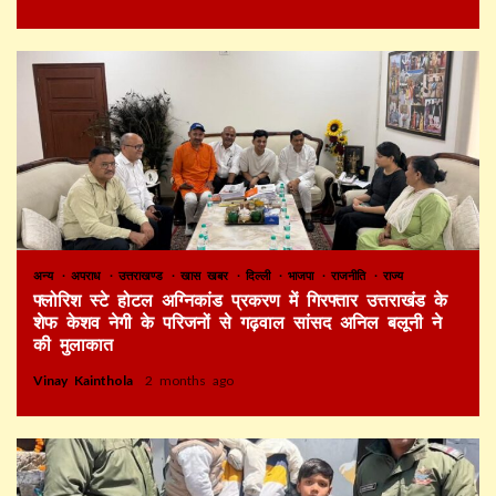
अन्य
अपराध
उत्तराखण्ड
खास खबर
दिल्ली
भाजपा
राजनीति
राज्य
फ्लोरिश स्टे होटल अग्निकांड प्रकरण में गिरफ्तार उत्तराखंड के
शेफ केशव नेगी के परिजनों से गढ़वाल सांसद अनिल बलूनी ने
की मुलाकात
Vinay Kainthola
2 months ago