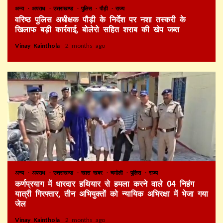
अन्य
अपराध
उत्तराखण्ड
पुलिस
पौड़ी
राज्य
वरिष्ठ पुलिस अधीक्षक पौड़ी के निर्देश पर नशा तस्करी के
खिलाफ बड़ी कार्रवाई, बोलेरो सहित शराब की खेप जब्त
Vinay Kainthola
2 months ago
अन्य
अपराध
उत्तराखण्ड
खास खबर
चमोली
पुलिस
राज्य
कर्णप्रयाग में धारदार हथियार से हमला करने वाले 04 निहंग
यात्री गिरफ्तार, तीन अभियुक्तों को न्यायिक अभिरक्षा में भेजा गया
जेल
Vinay Kainthola
2 months ago