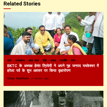
Related Stories
अन्य
उत्तराखण्ड
खास खबर
पौड़ी
भाजपा
राजनीति
राज्य
BKTC के अध्यक्ष हेमंत त्रिवेदी ने अपने गृह जनपद यमकेश्वर में
हरेला पर्व के शुभ अवसर पर किया वृक्षारोपण
Vinay Kainthola
3 weeks ago