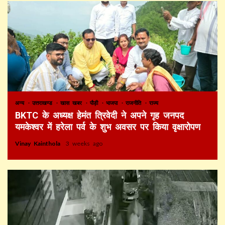
अन्य
उत्तराखण्ड
खास खबर
पौड़ी
भाजपा
राजनीति
राज्य
BKTC के अध्यक्ष हेमंत त्रिवेदी ने अपने गृह जनपद
यमकेश्वर में हरेला पर्व के शुभ अवसर पर किया वृक्षारोपण
Vinay Kainthola
3 weeks ago