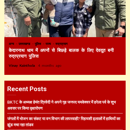
अन्य
उत्तराखण्ड
पुलिस
राज्य
रुद्रप्रयाग
केदारनाथ धाम में अपनों से बिछड़े बालक के लिए देवदूत बनी
रुद्रप्रयाग पुलिस
Vinay Kainthola
4 months ago
Recent Posts
BKTC के अध्यक्ष हेमंत त्रिवेदी ने अपने गृह जनपद यमकेश्वर में हरेला पर्व के शुभ
अवसर पर किया वृक्षारोपण
जंगलों में भोजन का संकट या वन विभाग की लापरवाही? रिहायशी इलाकों में हाथियों का
झुंड मचा रहा तांडव