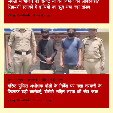
जंगलों में भोजन का संकट या वन विभाग की लापरवाही?
रिहायशी इलाकों में हाथियों का झुंड मचा रहा तांडव
Vinay Kainthola
4 weeks ago
अन्य
अपराध
उत्तराखण्ड
पुलिस
पौड़ी
राज्य
वरिष्ठ पुलिस अधीक्षक पौड़ी के निर्देश पर नशा तस्करी के
खिलाफ बड़ी कार्रवाई, बोलेरो सहित शराब की खेप जब्त
Vinay Kainthola
2 months ago