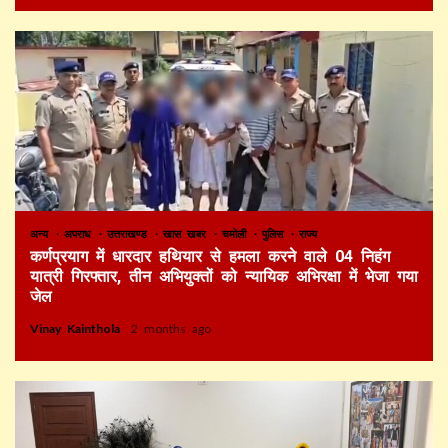
अन्य
अपराध
उत्तराखण्ड
खास खबर
चमोली
पुलिस
राज्य
कर्णप्रयाग में धारदार हथियार से हमला करने वाले 04 निहंग
यात्री गिरफ्तार, तीन अभियुक्तों को न्यायिक अभिरक्षा में भेजा गया
जेल
Vinay Kainthola
2 months ago