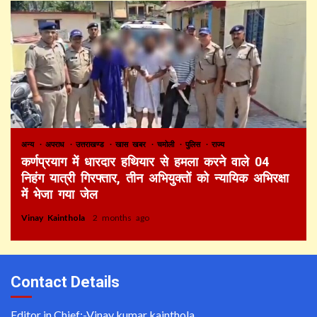
अन्य
अपराध
उत्तराखण्ड
खास खबर
चमोली
पुलिस
राज्य
कर्णप्रयाग में धारदार हथियार से हमला करने वाले 04
निहंग यात्री गिरफ्तार, तीन अभियुक्तों को न्यायिक अभिरक्षा
में भेजा गया जेल
Vinay Kainthola
2 months ago
Contact Details
Editor in Chief:-Vinay kumar kainthola