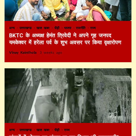
अन्य
उत्तराखण्ड
खास खबर
पौड़ी
भाजपा
राजनीति
राज्य
BKTC के अध्यक्ष हेमंत त्रिवेदी ने अपने गृह जनपद
यमकेश्वर में हरेला पर्व के शुभ अवसर पर किया वृक्षारोपण
Vinay Kainthola
3 weeks ago
अन्य
उत्तराखण्ड
खास खबर
पौड़ी
राज्य