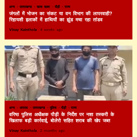
अन्य
उत्तराखण्ड
खास खबर
पौड़ी
राज्य
जंगलों में भोजन का संकट या वन विभाग की लापरवाही?
रिहायशी इलाकों में हाथियों का झुंड मचा रहा तांडव
Vinay Kainthola
4 weeks ago
अन्य
अपराध
उत्तराखण्ड
पुलिस
पौड़ी
राज्य
वरिष्ठ पुलिस अधीक्षक पौड़ी के निर्देश पर नशा तस्करी के
खिलाफ बड़ी कार्रवाई, बोलेरो सहित शराब की खेप जब्त
Vinay Kainthola
2 months ago