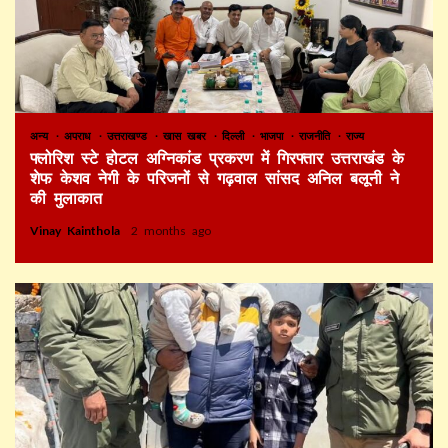
अन्य
अपराध
उत्तराखण्ड
खास खबर
दिल्ली
भाजपा
राजनीति
राज्य
फ्लोरिश स्टे होटल अग्निकांड प्रकरण में गिरफ्तार उत्तराखंड के
शेफ केशव नेगी के परिजनों से गढ़वाल सांसद अनिल बलूनी ने
की मुलाकात
Vinay Kainthola
2 months ago