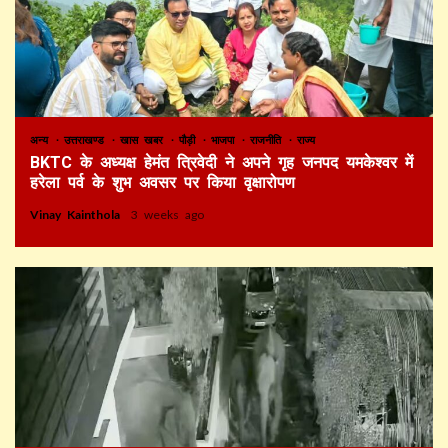
अन्य
उत्तराखण्ड
खास खबर
पौड़ी
भाजपा
राजनीति
राज्य
BKTC के अध्यक्ष हेमंत त्रिवेदी ने अपने गृह जनपद यमकेश्वर में
हरेला पर्व के शुभ अवसर पर किया वृक्षारोपण
Vinay Kainthola
3 weeks ago