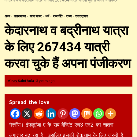
अन्य
उत्तराखण्ड
खास खबर
धर्म
राजनीति
राज्य
रुद्रप्रयाग
केदारनाथ व बद्रीनाथ यात्रा
के लिए 267434 यात्री
करवा चुके हैं अपना पंजीकरण
Vinay Kainthola
3 years ago
Spread the love
गैरसैंण। इंफ्लूएंजा-ए के सब वेरिएंट एच3 एन2 का खतरा
लगातार बढ़ रहा है। इसलिए इसकी रोकथाम के लिए जरुरी है