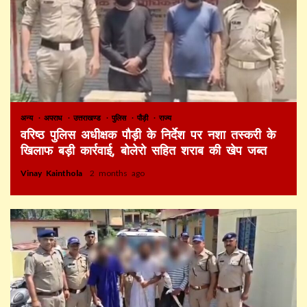
अन्य
अपराध
उत्तराखण्ड
पुलिस
पौड़ी
राज्य
वरिष्ठ पुलिस अधीक्षक पौड़ी के निर्देश पर नशा तस्करी के
खिलाफ बड़ी कार्रवाई, बोलेरो सहित शराब की खेप जब्त
Vinay Kainthola
2 months ago