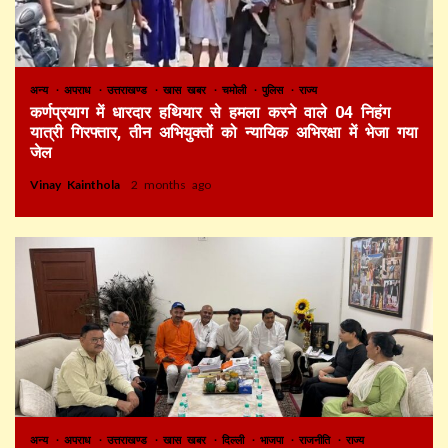
अन्य
अपराध
उत्तराखण्ड
खास खबर
चमोली
पुलिस
राज्य
कर्णप्रयाग में धारदार हथियार से हमला करने वाले 04 निहंग
यात्री गिरफ्तार, तीन अभियुक्तों को न्यायिक अभिरक्षा में भेजा गया
जेल
Vinay Kainthola
2 months ago
अन्य
अपराध
उत्तराखण्ड
खास खबर
दिल्ली
भाजपा
राजनीति
राज्य