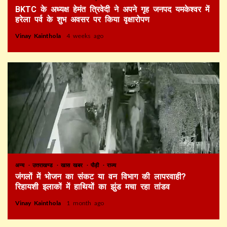
BKTC के अध्यक्ष हेमंत त्रिवेदी ने अपने गृह जनपद यमकेश्वर में
हरेला पर्व के शुभ अवसर पर किया वृक्षारोपण
Vinay Kainthola
4 weeks ago
अन्य
उत्तराखण्ड
खास खबर
पौड़ी
राज्य
जंगलों में भोजन का संकट या वन विभाग की लापरवाही?
रिहायशी इलाकों में हाथियों का झुंड मचा रहा तांडव
Vinay Kainthola
1 month ago