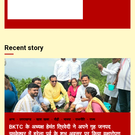
Recent story
अन्य
उत्तराखण्ड
खास खबर
पौड़ी
भाजपा
राजनीति
राज्य
BKTC के अध्यक्ष हेमंत त्रिवेदी ने अपने गृह जनपद
यमकेश्वर में हरेला पर्व के शुभ अवसर पर किया वृक्षारोपण