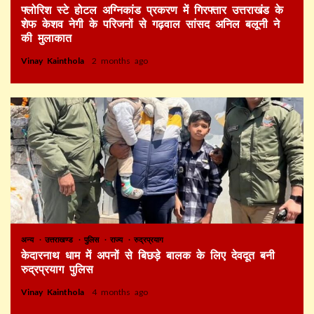
फ्लोरिश स्टे होटल अग्निकांड प्रकरण में गिरफ्तार उत्तराखंड के
शेफ केशव नेगी के परिजनों से गढ़वाल सांसद अनिल बलूनी ने
की मुलाकात
Vinay Kainthola
2 months ago
अन्य
उत्तराखण्ड
पुलिस
राज्य
रुद्रप्रयाग
केदारनाथ धाम में अपनों से बिछड़े बालक के लिए देवदूत बनी
रुद्रप्रयाग पुलिस
Vinay Kainthola
4 months ago