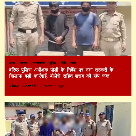
अन्य
अपराध
उत्तराखण्ड
पुलिस
पौड़ी
राज्य
वरिष्ठ पुलिस अधीक्षक पौड़ी के निर्देश पर नशा तस्करी के
खिलाफ बड़ी कार्रवाई, बोलेरो सहित शराब की खेप जब्त
Vinay Kainthola
2 months ago