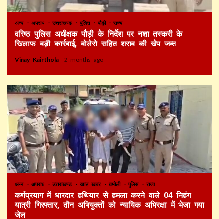
अन्य
अपराध
उत्तराखण्ड
पुलिस
पौड़ी
राज्य
वरिष्ठ पुलिस अधीक्षक पौड़ी के निर्देश पर नशा तस्करी के
खिलाफ बड़ी कार्रवाई, बोलेरो सहित शराब की खेप जब्त
Vinay Kainthola
2 months ago
अन्य
अपराध
उत्तराखण्ड
खास खबर
चमोली
पुलिस
राज्य
कर्णप्रयाग में धारदार हथियार से हमला करने वाले 04 निहंग
यात्री गिरफ्तार, तीन अभियुक्तों को न्यायिक अभिरक्षा में भेजा गया
जेल