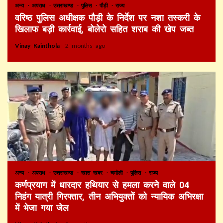
अन्य
अपराध
उत्तराखण्ड
पुलिस
पौड़ी
राज्य
वरिष्ठ पुलिस अधीक्षक पौड़ी के निर्देश पर नशा तस्करी के
खिलाफ बड़ी कार्रवाई, बोलेरो सहित शराब की खेप जब्त
Vinay Kainthola
2 months ago
अन्य
अपराध
उत्तराखण्ड
खास खबर
चमोली
पुलिस
राज्य
कर्णप्रयाग में धारदार हथियार से हमला करने वाले 04
निहंग यात्री गिरफ्तार, तीन अभियुक्तों को न्यायिक अभिरक्षा
में भेजा गया जेल