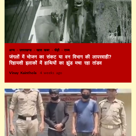
अन्य
उत्तराखण्ड
खास खबर
पौड़ी
राज्य
जंगलों में भोजन का संकट या वन विभाग की लापरवाही?
रिहायशी इलाकों में हाथियों का झुंड मचा रहा तांडव
Vinay Kainthola
4 weeks ago