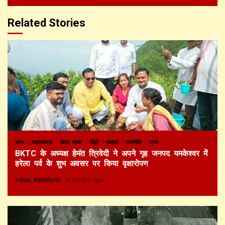
Related Stories
अन्य
उत्तराखण्ड
खास खबर
पौड़ी
भाजपा
राजनीति
राज्य
BKTC के अध्यक्ष हेमंत त्रिवेदी ने अपने गृह जनपद यमकेश्वर में
हरेला पर्व के शुभ अवसर पर किया वृक्षारोपण
Vinay Kainthola
3 weeks ago