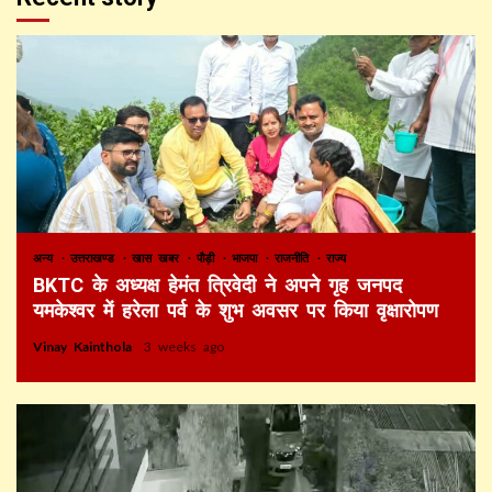
अन्य
उत्तराखण्ड
खास खबर
पौड़ी
भाजपा
राजनीति
राज्य
BKTC के अध्यक्ष हेमंत त्रिवेदी ने अपने गृह जनपद
यमकेश्वर में हरेला पर्व के शुभ अवसर पर किया वृक्षारोपण
Vinay Kainthola
3 weeks ago