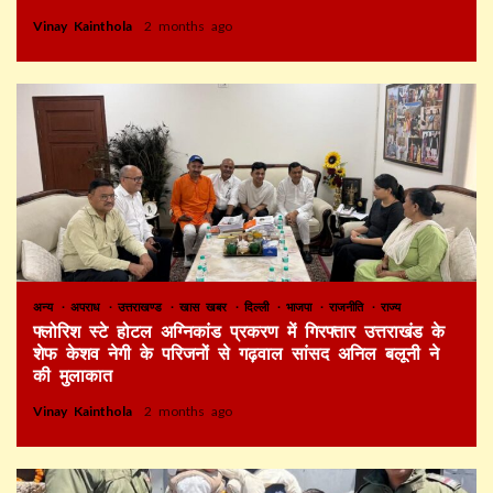
Vinay Kainthola
2 months ago
अन्य
अपराध
उत्तराखण्ड
खास खबर
दिल्ली
भाजपा
राजनीति
राज्य
फ्लोरिश स्टे होटल अग्निकांड प्रकरण में गिरफ्तार उत्तराखंड के
शेफ केशव नेगी के परिजनों से गढ़वाल सांसद अनिल बलूनी ने
की मुलाकात
Vinay Kainthola
2 months ago