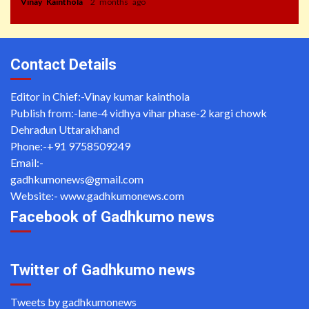
Vinay Kainthola
2 months ago
Contact Details
Editor in Chief:-Vinay kumar kainthola
Publish from:-
lane-4 vidhya vihar phase-2 kargi chowk
Dehradun Uttarakhand
Phone:-
+91 9758509249
Email:-
gadhkumonews@gmail.com
Website:-
www.gadhkumonews.com
Facebook of Gadhkumo news
Twitter of Gadhkumo news
Tweets by gadhkumonews