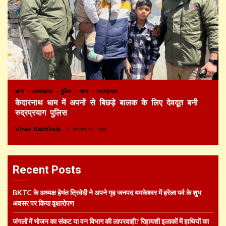
अन्य
उत्तराखण्ड
पुलिस
राज्य
रुद्रप्रयाग
केदारनाथ धाम में अपनों से बिछड़े बालक के लिए देवदूत बनी
रुद्रप्रयाग पुलिस
Vinay Kainthola
4 months ago
Recent Posts
BKTC के अध्यक्ष हेमंत त्रिवेदी ने अपने गृह जनपद यमकेश्वर में हरेला पर्व के शुभ
अवसर पर किया वृक्षारोपण
जंगलों में भोजन का संकट या वन विभाग की लापरवाही? रिहायशी इलाकों में हाथियों का