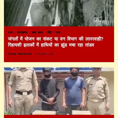
अन्य
उत्तराखण्ड
खास खबर
पौड़ी
राज्य
जंगलों में भोजन का संकट या वन विभाग की लापरवाही?
रिहायशी इलाकों में हाथियों का झुंड मचा रहा तांडव
Vinay Kainthola
4 weeks ago