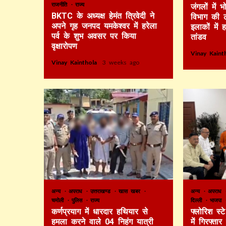
राजनीति
राज्य
जंगलों में
BKTC के अध्यक्ष हेमंत त्रिवेदी ने
विभाग की 
अपने गृह जनपद यमकेश्वर में हरेला
इलाकों में 
पर्व के शुभ अवसर पर किया
तांडव
वृक्षारोपण
Vinay Kain
Vinay Kainthola
3 weeks ago
अन्य
अपराध
उत्तराखण्ड
खास खबर
अन्य
अपराध
चमोली
पुलिस
राज्य
दिल्ली
भाजपा
कर्णप्रयाग में धारदार हथियार से
फ्लोरिश स्
हमला करने वाले 04 निहंग यात्री
में गिरफ्ता