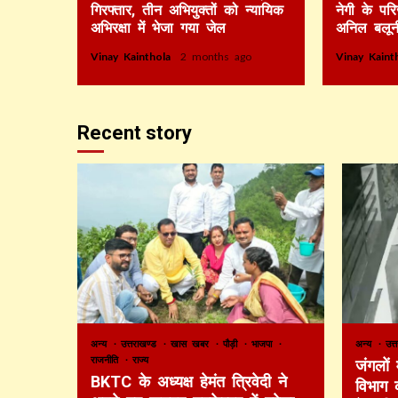
गिरफ्तार, तीन अभियुक्तों को न्यायिक
नेगी के पर
अभिरक्षा में भेजा गया जेल
अनिल बलून
Vinay Kainthola
2 months ago
Vinay Kain
Recent story
अन्य
उत्तराखण्ड
खास खबर
पौड़ी
भाजपा
अन्य
उत्
राजनीति
राज्य
जंगलों
BKTC के अध्यक्ष हेमंत त्रिवेदी ने
विभाग 