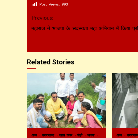
Post Views:
993
Continue
Previous:
Reading
महाराज ने भाजपा के सदस्यता महा अभियान में किया प्र
Related Stories
अन्य
उत्तराखण्ड
खास खबर
पौड़ी
भाजपा
अन्य
उत्तराख