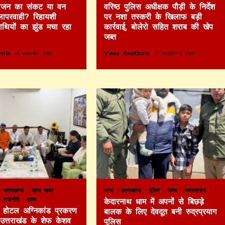
 भोजन का संकट या वन
वरिष्ठ पुलिस अधीक्षक पौड़ी के निर्देश
लापरवाही? रिहायशी
पर नशा तस्करी के खिलाफ बड़ी
हाथियों का झुंड मचा रहा
कार्रवाई, बोलेरो सहित शराब की खेप
जब्त
thola
4 weeks ago
Vinay Kainthola
2 months ago
उत्तराखण्ड
खास खबर
अन्य
उत्तराखण्ड
पुलिस
राज्य
रुद्रप्रयाग
राजनीति
राज्य
केदारनाथ धाम में अपनों से बिछड़े
टे होटल अग्निकांड प्रकरण
बालक के लिए देवदूत बनी रुद्रप्रयाग
र उत्तराखंड के शेफ केशव
पुलिस