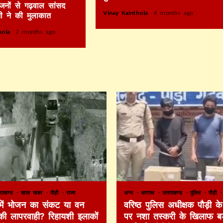
िजनों से गढ़वाल सांसद
Vinay Kainthola
4 months ago
ी ने की मुलाकात
thola
2 months ago
तराखण्ड
खास खबर
पौड़ी
राज्य
अन्य
अपराध
उत्तराखण्ड
पुलिस
पौड़ी
 में भोजन का संकट या वन
वरिष्ठ पुलिस अधीक्षक पौड़ी के 
की लापरवाही? रिहायशी इलाकों
पर नशा तस्करी के खिलाफ बड