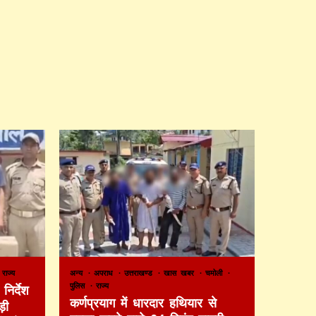
राज्य
अन्य
अपराध
उत्तराखण्ड
खास खबर
चमोली
पुलिस
राज्य
निर्देश
कर्णप्रयाग में धारदार हथियार से
़ी