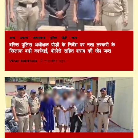
अन्य
अपराध
उत्तराखण्ड
पुलिस
पौड़ी
राज्य
वरिष्ठ पुलिस अधीक्षक पौड़ी के निर्देश पर नशा तस्करी के
खिलाफ बड़ी कार्रवाई, बोलेरो सहित शराब की खेप जब्त
Vinay Kainthola
2 months ago