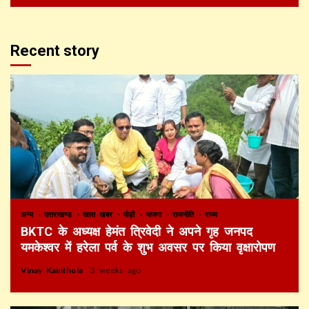
Recent story
अन्य
उत्तराखण्ड
खास खबर
पौड़ी
भाजपा
राजनीति
राज्य
BKTC के अध्यक्ष हेमंत त्रिवेदी ने अपने गृह जनपद
यमकेश्वर में हरेला पर्व के शुभ अवसर पर किया वृक्षारोपण
Vinay Kainthola
3 weeks ago