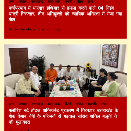
अन्य
अपराध
उत्तराखण्ड
खास खबर
चमोली
पुलिस
राज्य
कर्णप्रयाग में धारदार हथियार से हमला करने वाले 04 निहंग
यात्री गिरफ्तार, तीन अभियुक्तों को न्यायिक अभिरक्षा में भेजा गया
जेल
Vinay Kainthola
2 months ago
अन्य
अपराध
उत्तराखण्ड
खास खबर
दिल्ली
भाजपा
राजनीति
राज्य
फ्लोरिश स्टे होटल अग्निकांड प्रकरण में गिरफ्तार उत्तराखंड के
शेफ केशव नेगी के परिजनों से गढ़वाल सांसद अनिल बलूनी ने
की मुलाकात