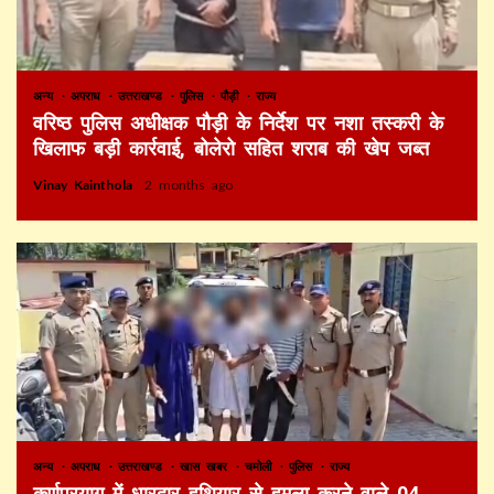
अन्य
अपराध
उत्तराखण्ड
पुलिस
पौड़ी
राज्य
वरिष्ठ पुलिस अधीक्षक पौड़ी के निर्देश पर नशा तस्करी के
खिलाफ बड़ी कार्रवाई, बोलेरो सहित शराब की खेप जब्त
Vinay Kainthola
2 months ago
अन्य
अपराध
उत्तराखण्ड
खास खबर
चमोली
पुलिस
राज्य
कर्णप्रयाग में धारदार हथियार से हमला करने वाले 04