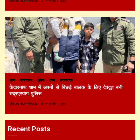
Vinay Kainthola
2 months ago
अन्य
उत्तराखण्ड
पुलिस
राज्य
रुद्रप्रयाग
केदारनाथ धाम में अपनों से बिछड़े बालक के लिए देवदूत बनी
रुद्रप्रयाग पुलिस
Vinay Kainthola
4 months ago
Recent Posts