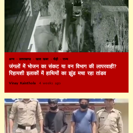
अन्य
उत्तराखण्ड
खास खबर
पौड़ी
राज्य
जंगलों में भोजन का संकट या वन विभाग की लापरवाही?
रिहायशी इलाकों में हाथियों का झुंड मचा रहा तांडव
Vinay Kainthola
4 weeks ago