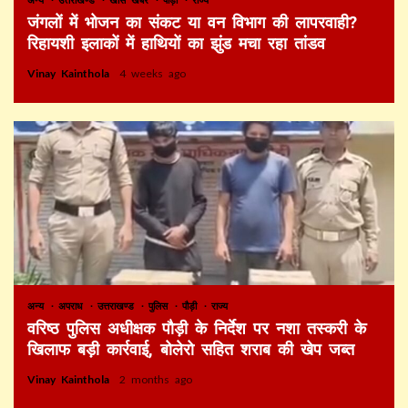
जंगलों में भोजन का संकट या वन विभाग की लापरवाही?
रिहायशी इलाकों में हाथियों का झुंड मचा रहा तांडव
Vinay Kainthola
4 weeks ago
अन्य
अपराध
उत्तराखण्ड
पुलिस
पौड़ी
राज्य
वरिष्ठ पुलिस अधीक्षक पौड़ी के निर्देश पर नशा तस्करी के
खिलाफ बड़ी कार्रवाई, बोलेरो सहित शराब की खेप जब्त
Vinay Kainthola
2 months ago