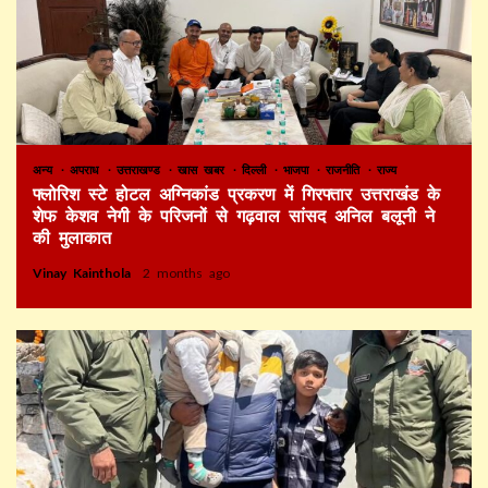
अन्य
अपराध
उत्तराखण्ड
खास खबर
दिल्ली
भाजपा
राजनीति
राज्य
फ्लोरिश स्टे होटल अग्निकांड प्रकरण में गिरफ्तार उत्तराखंड के
शेफ केशव नेगी के परिजनों से गढ़वाल सांसद अनिल बलूनी ने
की मुलाकात
Vinay Kainthola
2 months ago