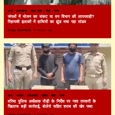
अन्य
उत्तराखण्ड
खास खबर
पौड़ी
राज्य
जंगलों में भोजन का संकट या वन विभाग की लापरवाही?
रिहायशी इलाकों में हाथियों का झुंड मचा रहा तांडव
Vinay Kainthola
4 weeks ago
अन्य
अपराध
उत्तराखण्ड
पुलिस
पौड़ी
राज्य
वरिष्ठ पुलिस अधीक्षक पौड़ी के निर्देश पर नशा तस्करी के
खिलाफ बड़ी कार्रवाई, बोलेरो सहित शराब की खेप जब्त
Vinay Kainthola
2 months ago