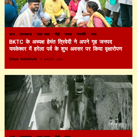
अन्य
उत्तराखण्ड
खास खबर
पौड़ी
भाजपा
राजनीति
राज्य
BKTC के अध्यक्ष हेमंत त्रिवेदी ने अपने गृह जनपद
यमकेश्वर में हरेला पर्व के शुभ अवसर पर किया वृक्षारोपण
Vinay Kainthola
3 weeks ago
अन्य
उत्तराखण्ड
खास खबर
पौड़ी
राज्य