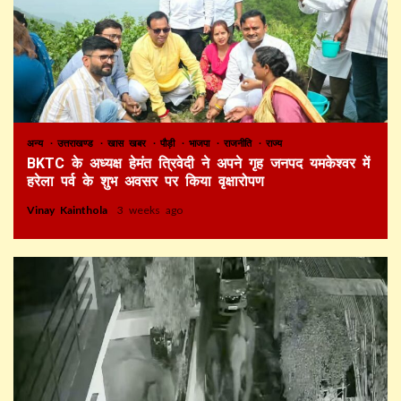
अन्य
उत्तराखण्ड
खास खबर
पौड़ी
भाजपा
राजनीति
राज्य
BKTC के अध्यक्ष हेमंत त्रिवेदी ने अपने गृह जनपद यमकेश्वर में
हरेला पर्व के शुभ अवसर पर किया वृक्षारोपण
Vinay Kainthola
3 weeks ago