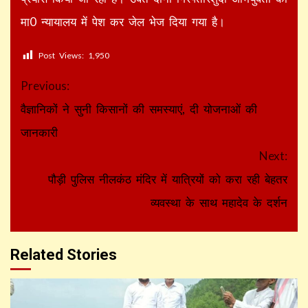
मा0 न्यायालय में पेश कर जेल भेज दिया गया है।
Post Views:
1,950
Continue
Previous:
Reading
वैज्ञानिकों ने सुनी किसानों की समस्याएं, दी योजनाओं की
जानकारी
Next:
पौड़ी पुलिस नीलकंठ मंदिर में यात्रियों को करा रही बेहतर
व्यवस्था के साथ महादेव के दर्शन
Related Stories