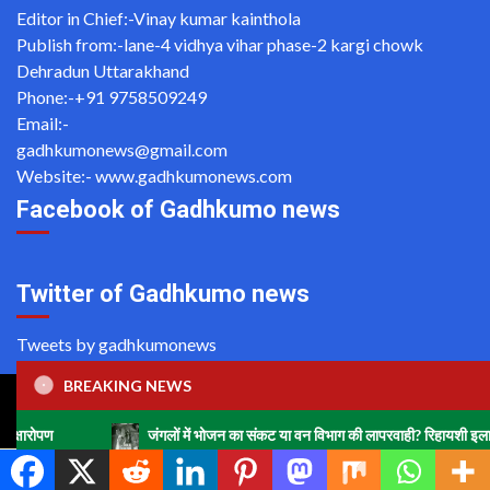
Editor in Chief:-Vinay kumar kainthola
Publish from:-
lane-4 vidhya vihar phase-2 kargi chowk
Dehradun Uttarakhand
Phone:-
+91 9758509249
Email:-
gadhkumonews@gmail.com
Website:-
www.gadhkumonews.com
Facebook of Gadhkumo news
Twitter of Gadhkumo news
Tweets by gadhkumonews
BREAKING NEWS
Copyright ©2020 All rights reserved | For Website Designing
and Development call Us: -8920664806
जंगलों में भोजन का संकट या वन विभाग की लापरवाही? रिहायशी इलाकों में हाथियों का