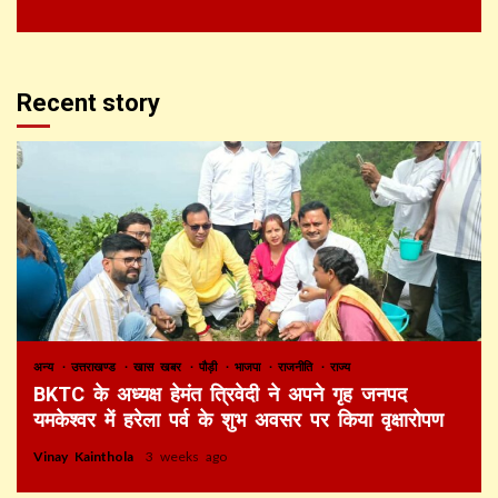
Recent story
अन्य
उत्तराखण्ड
खास खबर
पौड़ी
भाजपा
राजनीति
राज्य
BKTC के अध्यक्ष हेमंत त्रिवेदी ने अपने गृह जनपद
यमकेश्वर में हरेला पर्व के शुभ अवसर पर किया वृक्षारोपण
Vinay Kainthola
3 weeks ago