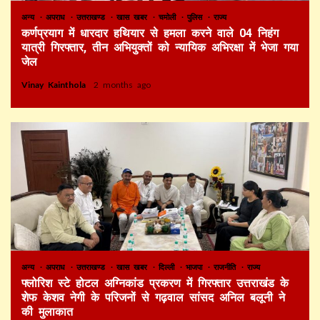
अन्य
अपराध
उत्तराखण्ड
खास खबर
चमोली
पुलिस
राज्य
कर्णप्रयाग में धारदार हथियार से हमला करने वाले 04 निहंग
यात्री गिरफ्तार, तीन अभियुक्तों को न्यायिक अभिरक्षा में भेजा गया
जेल
Vinay Kainthola
2 months ago
अन्य
अपराध
उत्तराखण्ड
खास खबर
दिल्ली
भाजपा
राजनीति
राज्य
फ्लोरिश स्टे होटल अग्निकांड प्रकरण में गिरफ्तार उत्तराखंड के
शेफ केशव नेगी के परिजनों से गढ़वाल सांसद अनिल बलूनी ने
की मुलाकात