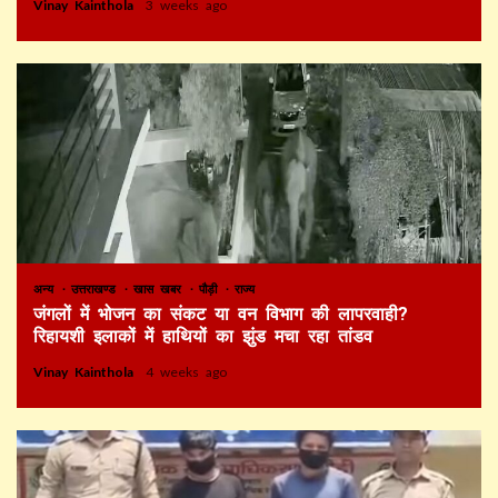
Vinay Kainthola
3 weeks ago
अन्य
उत्तराखण्ड
खास खबर
पौड़ी
राज्य
जंगलों में भोजन का संकट या वन विभाग की लापरवाही?
रिहायशी इलाकों में हाथियों का झुंड मचा रहा तांडव
Vinay Kainthola
4 weeks ago