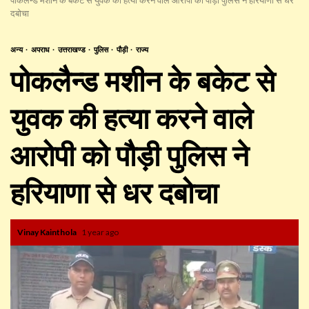
दबोचा
अन्य
अपराध
उत्तराखण्ड
पुलिस
पौड़ी
राज्य
पोकलैन्ड मशीन के बकेट से
युवक की हत्या करने वाले
आरोपी को पौड़ी पुलिस ने
हरियाणा से धर दबोचा
Vinay Kainthola
1 year ago