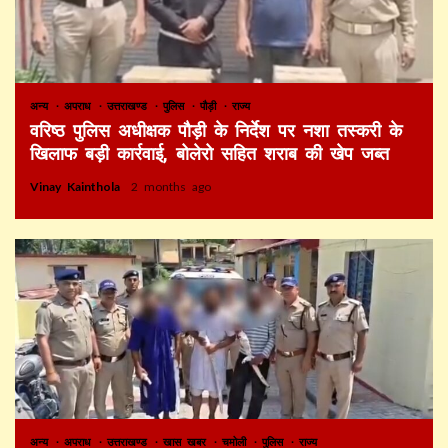
अन्य
अपराध
उत्तराखण्ड
पुलिस
पौड़ी
राज्य
वरिष्ठ पुलिस अधीक्षक पौड़ी के निर्देश पर नशा तस्करी के
खिलाफ बड़ी कार्रवाई, बोलेरो सहित शराब की खेप जब्त
Vinay Kainthola
2 months ago
अन्य
अपराध
उत्तराखण्ड
खास खबर
चमोली
पुलिस
राज्य