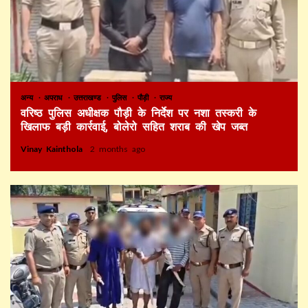
अन्य
अपराध
उत्तराखण्ड
पुलिस
पौड़ी
राज्य
वरिष्ठ पुलिस अधीक्षक पौड़ी के निर्देश पर नशा तस्करी के
खिलाफ बड़ी कार्रवाई, बोलेरो सहित शराब की खेप जब्त
Vinay Kainthola
2 months ago