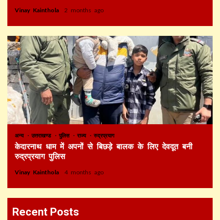
Vinay Kainthola
2 months ago
अन्य
उत्तराखण्ड
पुलिस
राज्य
रुद्रप्रयाग
केदारनाथ धाम में अपनों से बिछड़े बालक के लिए देवदूत बनी
रुद्रप्रयाग पुलिस
Vinay Kainthola
4 months ago
Recent Posts