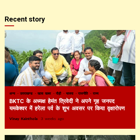
Recent story
अन्य
उत्तराखण्ड
खास खबर
पौड़ी
भाजपा
राजनीति
राज्य
BKTC के अध्यक्ष हेमंत त्रिवेदी ने अपने गृह जनपद
यमकेश्वर में हरेला पर्व के शुभ अवसर पर किया वृक्षारोपण
Vinay Kainthola
3 weeks ago