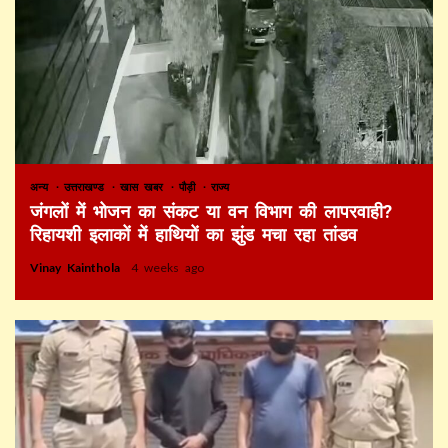
अन्य
उत्तराखण्ड
खास खबर
पौड़ी
राज्य
जंगलों में भोजन का संकट या वन विभाग की लापरवाही?
रिहायशी इलाकों में हाथियों का झुंड मचा रहा तांडव
Vinay Kainthola
4 weeks ago