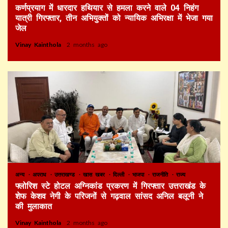
कर्णप्रयाग में धारदार हथियार से हमला करने वाले 04 निहंग
यात्री गिरफ्तार, तीन अभियुक्तों को न्यायिक अभिरक्षा में भेजा गया
जेल
Vinay Kainthola
2 months ago
अन्य
अपराध
उत्तराखण्ड
खास खबर
दिल्ली
भाजपा
राजनीति
राज्य
फ्लोरिश स्टे होटल अग्निकांड प्रकरण में गिरफ्तार उत्तराखंड के
शेफ केशव नेगी के परिजनों से गढ़वाल सांसद अनिल बलूनी ने
की मुलाकात
Vinay Kainthola
2 months ago