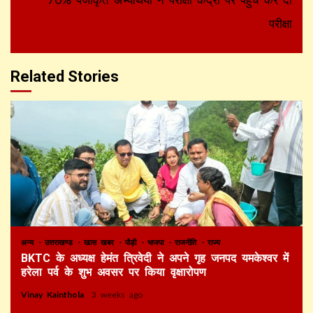
परीक्षा
Related Stories
अन्य
उत्तराखण्ड
खास खबर
पौड़ी
भाजपा
राजनीति
राज्य
BKTC के अध्यक्ष हेमंत त्रिवेदी ने अपने गृह जनपद यमकेश्वर में
हरेला पर्व के शुभ अवसर पर किया वृक्षारोपण
Vinay Kainthola
3 weeks ago