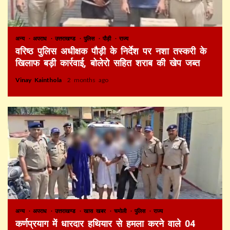
अन्य
अपराध
उत्तराखण्ड
पुलिस
पौड़ी
राज्य
वरिष्ठ पुलिस अधीक्षक पौड़ी के निर्देश पर नशा तस्करी के
खिलाफ बड़ी कार्रवाई, बोलेरो सहित शराब की खेप जब्त
Vinay Kainthola
2 months ago
अन्य
अपराध
उत्तराखण्ड
खास खबर
चमोली
पुलिस
राज्य
कर्णप्रयाग में धारदार हथियार से हमला करने वाले 04