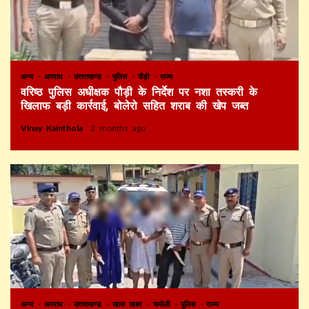
अन्य
अपराध
उत्तराखण्ड
पुलिस
पौड़ी
राज्य
वरिष्ठ पुलिस अधीक्षक पौड़ी के निर्देश पर नशा तस्करी के
खिलाफ बड़ी कार्रवाई, बोलेरो सहित शराब की खेप जब्त
Vinay Kainthola
2 months ago
अन्य
अपराध
उत्तराखण्ड
खास खबर
चमोली
पुलिस
राज्य