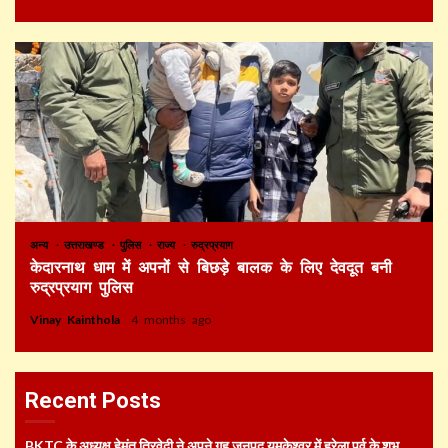
अन्य
उत्तराखण्ड
पुलिस
राज्य
रुद्रप्रयाग
केदारनाथ धाम में अपनों से बिछड़े बालक के लिए देवदूत बनी
रुद्रप्रयाग पुलिस
Vinay Kainthola
4 months ago
Recent Posts
BKTC के अध्यक्ष हेमंत त्रिवेदी ने अपने गृह जनपद यमकेश्वर में हरेला पर्व के शुभ