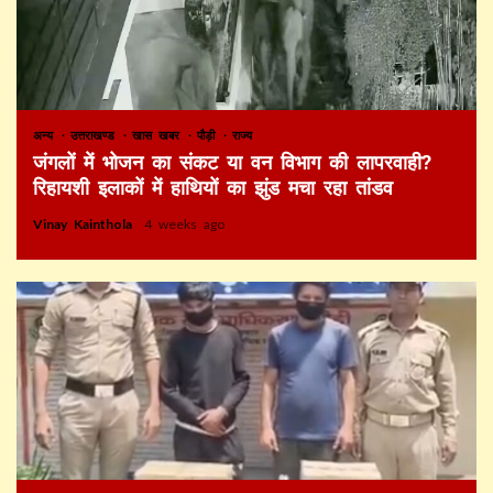
अन्य
उत्तराखण्ड
खास खबर
पौड़ी
राज्य
जंगलों में भोजन का संकट या वन विभाग की लापरवाही?
रिहायशी इलाकों में हाथियों का झुंड मचा रहा तांडव
Vinay Kainthola
4 weeks ago