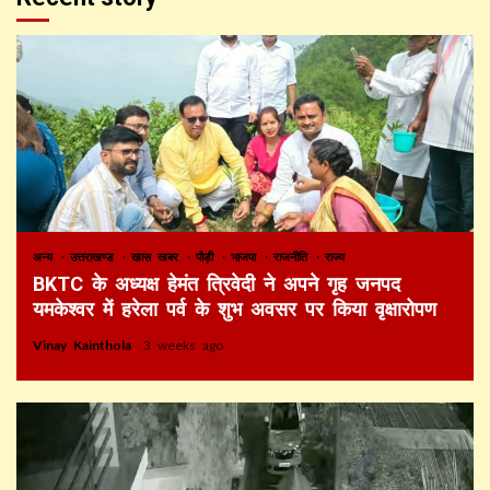
अन्य
उत्तराखण्ड
खास खबर
पौड़ी
भाजपा
राजनीति
राज्य
BKTC के अध्यक्ष हेमंत त्रिवेदी ने अपने गृह जनपद
यमकेश्वर में हरेला पर्व के शुभ अवसर पर किया वृक्षारोपण
Vinay Kainthola
3 weeks ago