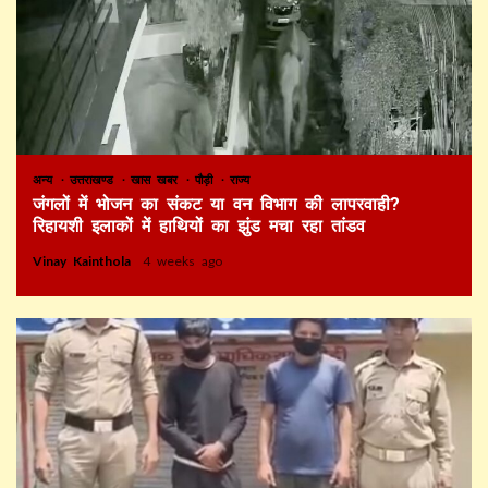
अन्य
उत्तराखण्ड
खास खबर
पौड़ी
राज्य
जंगलों में भोजन का संकट या वन विभाग की लापरवाही?
रिहायशी इलाकों में हाथियों का झुंड मचा रहा तांडव
Vinay Kainthola
4 weeks ago