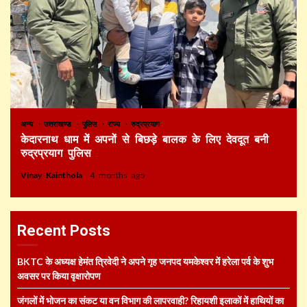
अन्य
उत्तराखण्ड
पुलिस
राज्य
रुद्रप्रयाग
केदारनाथ धाम में अपनों से बिछड़े बालक के लिए देवदूत बनी
रुद्रप्रयाग पुलिस
Vinay Kainthola
4 months ago
Recent Posts
BKTC के अध्यक्ष हेमंत त्रिवेदी ने अपने गृह जनपद यमकेश्वर में हरेला पर्व के शुभ
अवसर पर किया वृक्षारोपण
जंगलों में भोजन का संकट या वन विभाग की लापरवाही? रिहायशी इलाकों में हाथियों का