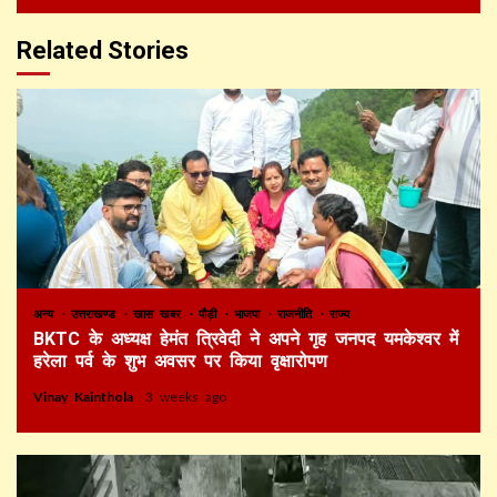
Related Stories
अन्य
उत्तराखण्ड
खास खबर
पौड़ी
भाजपा
राजनीति
राज्य
BKTC के अध्यक्ष हेमंत त्रिवेदी ने अपने गृह जनपद यमकेश्वर में
हरेला पर्व के शुभ अवसर पर किया वृक्षारोपण
Vinay Kainthola
3 weeks ago