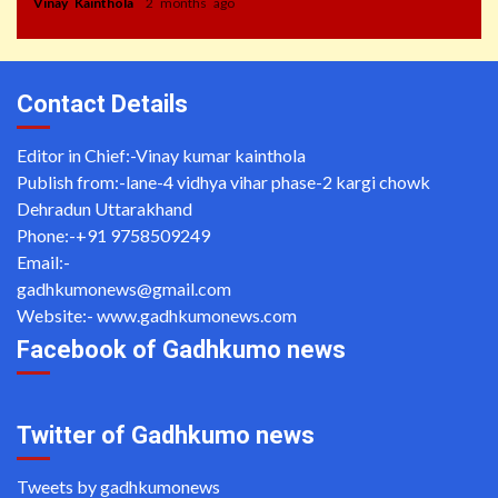
Vinay Kainthola
2 months ago
Contact Details
Editor in Chief:-Vinay kumar kainthola
Publish from:-
lane-4 vidhya vihar phase-2 kargi chowk
Dehradun Uttarakhand
Phone:-
+91 9758509249
Email:-
gadhkumonews@gmail.com
Website:-
www.gadhkumonews.com
Facebook of Gadhkumo news
Twitter of Gadhkumo news
Tweets by gadhkumonews