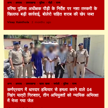
अन्य
अपराध
उत्तराखण्ड
पुलिस
पौड़ी
राज्य
वरिष्ठ पुलिस अधीक्षक पौड़ी के निर्देश पर नशा तस्करी के
खिलाफ बड़ी कार्रवाई, बोलेरो सहित शराब की खेप जब्त
Vinay Kainthola
2 months ago
अन्य
अपराध
उत्तराखण्ड
खास खबर
चमोली
पुलिस
राज्य
कर्णप्रयाग में धारदार हथियार से हमला करने वाले 04
निहंग यात्री गिरफ्तार, तीन अभियुक्तों को न्यायिक अभिरक्षा
में भेजा गया जेल