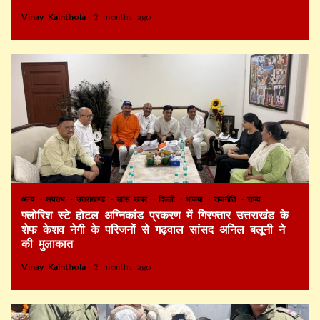
Vinay Kainthola
2 months ago
अन्य
अपराध
उत्तराखण्ड
खास खबर
दिल्ली
भाजपा
राजनीति
राज्य
फ्लोरिश स्टे होटल अग्निकांड प्रकरण में गिरफ्तार उत्तराखंड के
शेफ केशव नेगी के परिजनों से गढ़वाल सांसद अनिल बलूनी ने
की मुलाकात
Vinay Kainthola
2 months ago