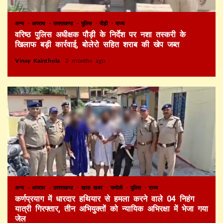
अन्य
अपराध
उत्तराखण्ड
पुलिस
पौड़ी
राज्य
वरिष्ठ पुलिस अधीक्षक पौड़ी के निर्देश पर नशा तस्करी के
खिलाफ बड़ी कार्रवाई, बोलेरो सहित शराब की खेप जब्त
Vinay Kainthola
2 months ago
अन्य
अपराध
उत्तराखण्ड
खास खबर
चमोली
पुलिस
राज्य
कर्णप्रयाग में धारदार हथियार से हमला करने वाले 04 निहंग
यात्री गिरफ्तार, तीन अभियुक्तों को न्यायिक अभिरक्षा में भेजा गया
जेल