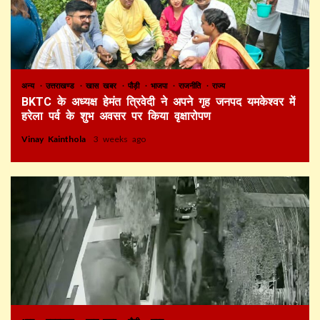
अन्य
उत्तराखण्ड
खास खबर
पौड़ी
भाजपा
राजनीति
राज्य
BKTC के अध्यक्ष हेमंत त्रिवेदी ने अपने गृह जनपद यमकेश्वर में
हरेला पर्व के शुभ अवसर पर किया वृक्षारोपण
Vinay Kainthola
3 weeks ago