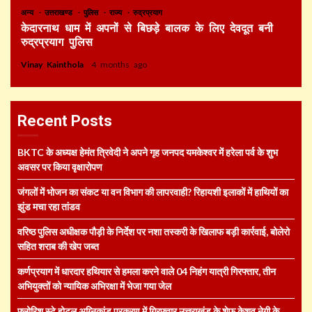
अन्य
उत्तराखण्ड
पुलिस
राज्य
रुद्रप्रयाग
केदारनाथ धाम में अपनों से बिछड़े बालक के लिए देवदूत बनी
रुद्रप्रयाग पुलिस
Vinay Kainthola
4 months ago
Recent Posts
BKTC के अध्यक्ष हेमंत त्रिवेदी ने अपने गृह जनपद यमकेश्वर में हरेला पर्व के शुभ
अवसर पर किया वृक्षारोपण
जंगलों में भोजन का संकट या वन विभाग की लापरवाही? रिहायशी इलाकों में हाथियों का
झुंड मचा रहा तांडव
वरिष्ठ पुलिस अधीक्षक पौड़ी के निर्देश पर नशा तस्करी के खिलाफ बड़ी कार्रवाई, बोलेरो
सहित शराब की खेप जब्त
कर्णप्रयाग में धारदार हथियार से हमला करने वाले 04 निहंग यात्री गिरफ्तार, तीन
अभियुक्तों को न्यायिक अभिरक्षा में भेजा गया जेल
फ्लोरिश स्टे होटल अग्निकांड प्रकरण में गिरफ्तार उत्तराखंड के शेफ केशव नेगी के