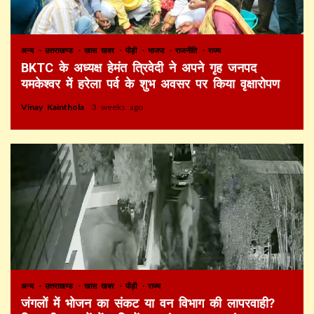
अन्य
उत्तराखण्ड
खास खबर
पौड़ी
भाजपा
राजनीति
राज्य
BKTC के अध्यक्ष हेमंत त्रिवेदी ने अपने गृह जनपद
यमकेश्वर में हरेला पर्व के शुभ अवसर पर किया वृक्षारोपण
Vinay Kainthola
3 weeks ago
अन्य
उत्तराखण्ड
खास खबर
पौड़ी
राज्य
जंगलों में भोजन का संकट या वन विभाग की लापरवाही?