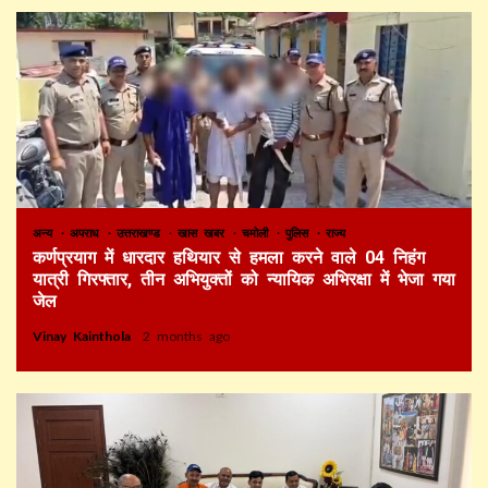
अन्य
अपराध
उत्तराखण्ड
खास खबर
चमोली
पुलिस
राज्य
कर्णप्रयाग में धारदार हथियार से हमला करने वाले 04 निहंग
यात्री गिरफ्तार, तीन अभियुक्तों को न्यायिक अभिरक्षा में भेजा गया
जेल
Vinay Kainthola
2 months ago