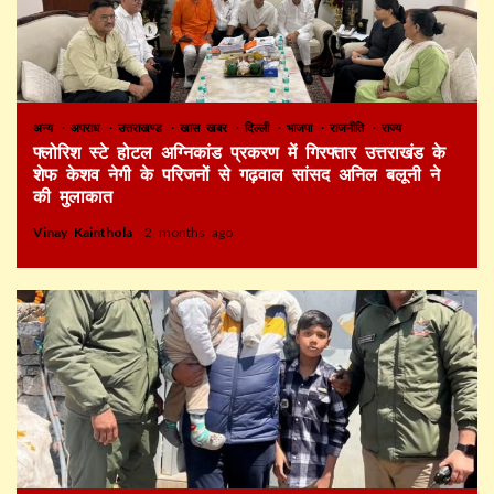
अन्य
अपराध
उत्तराखण्ड
खास खबर
दिल्ली
भाजपा
राजनीति
राज्य
फ्लोरिश स्टे होटल अग्निकांड प्रकरण में गिरफ्तार उत्तराखंड के
शेफ केशव नेगी के परिजनों से गढ़वाल सांसद अनिल बलूनी ने
की मुलाकात
Vinay Kainthola
2 months ago