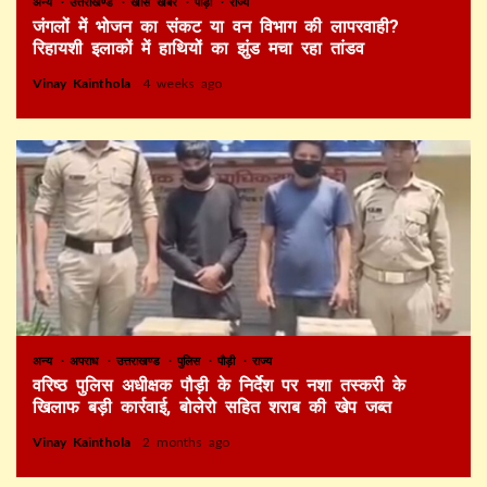
अन्य
उत्तराखण्ड
खास खबर
पौड़ी
राज्य
जंगलों में भोजन का संकट या वन विभाग की लापरवाही?
रिहायशी इलाकों में हाथियों का झुंड मचा रहा तांडव
Vinay Kainthola
4 weeks ago
अन्य
अपराध
उत्तराखण्ड
पुलिस
पौड़ी
राज्य
वरिष्ठ पुलिस अधीक्षक पौड़ी के निर्देश पर नशा तस्करी के
खिलाफ बड़ी कार्रवाई, बोलेरो सहित शराब की खेप जब्त
Vinay Kainthola
2 months ago