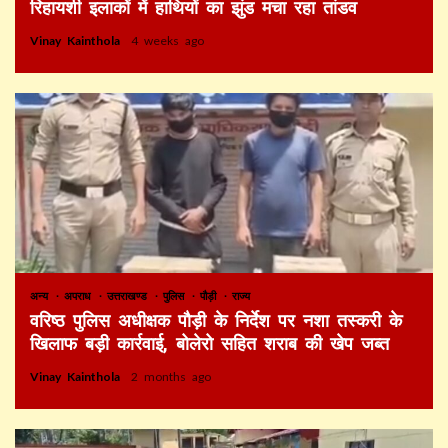
रिहायशी इलाकों में हाथियों का झुंड मचा रहा तांडव
Vinay Kainthola
4 weeks ago
अन्य
अपराध
उत्तराखण्ड
पुलिस
पौड़ी
राज्य
वरिष्ठ पुलिस अधीक्षक पौड़ी के निर्देश पर नशा तस्करी के
खिलाफ बड़ी कार्रवाई, बोलेरो सहित शराब की खेप जब्त
Vinay Kainthola
2 months ago