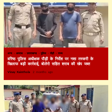
अन्य
अपराध
उत्तराखण्ड
पुलिस
पौड़ी
राज्य
वरिष्ठ पुलिस अधीक्षक पौड़ी के निर्देश पर नशा तस्करी के
खिलाफ बड़ी कार्रवाई, बोलेरो सहित शराब की खेप जब्त
Vinay Kainthola
2 months ago