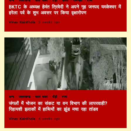
अन्य
उत्तराखण्ड
खास खबर
पौड़ी
भाजपा
राजनीति
राज्य
BKTC के अध्यक्ष हेमंत त्रिवेदी ने अपने गृह जनपद यमकेश्वर में
हरेला पर्व के शुभ अवसर पर किया वृक्षारोपण
Vinay Kainthola
3 weeks ago
अन्य
उत्तराखण्ड
खास खबर
पौड़ी
राज्य
जंगलों में भोजन का संकट या वन विभाग की लापरवाही?
रिहायशी इलाकों में हाथियों का झुंड मचा रहा तांडव
Vinay Kainthola
4 weeks ago