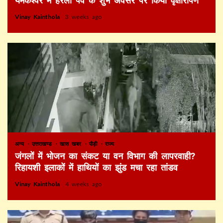
यमकेश्वर में हरेला पर्व के शुभ अवसर पर किया वृक्षारोपण
Vinay Kainthola
3 weeks ago
अन्य
उत्तराखण्ड
खास खबर
पौड़ी
राज्य
जंगलों में भोजन का संकट या वन विभाग की लापरवाही?
रिहायशी इलाकों में हाथियों का झुंड मचा रहा तांडव
Vinay Kainthola
4 weeks ago