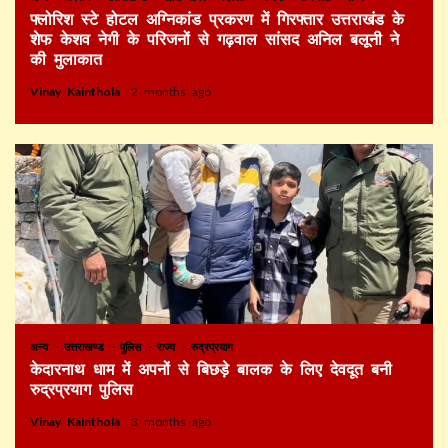
फ्लोरिश स्टे होटल अग्निकांड प्रकरण में गिरफ्तार उत्तराखंड के
शेफ केशव नेगी के परिजनों से गढ़वाल सांसद अनिल बलूनी ने
की मुलाकात
Vinay Kainthola
2 months ago
अन्य
उत्तराखण्ड
पुलिस
राज्य
रुद्रप्रयाग
केदारनाथ धाम में अपनों से बिछड़े बालक के लिए देवदूत बनी
रुद्रप्रयाग पुलिस
Vinay Kainthola
3 months ago