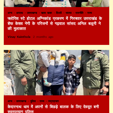
अन्य
अपराध
उत्तराखण्ड
खास खबर
दिल्ली
भाजपा
राजनीति
राज्य
फ्लोरिश स्टे होटल अग्निकांड प्रकरण में गिरफ्तार उत्तराखंड के
शेफ केशव नेगी के परिजनों से गढ़वाल सांसद अनिल बलूनी ने
की मुलाकात
Vinay Kainthola
2 months ago
अन्य
उत्तराखण्ड
पुलिस
राज्य
रुद्रप्रयाग
केदारनाथ धाम में अपनों से बिछड़े बालक के लिए देवदूत बनी
रुद्रप्रयाग पुलिस