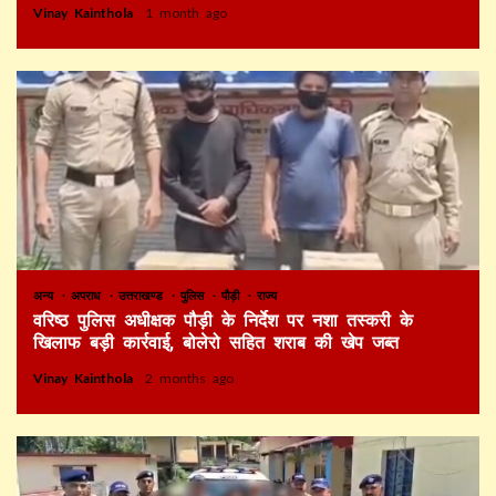
Vinay Kainthola
1 month ago
अन्य
अपराध
उत्तराखण्ड
पुलिस
पौड़ी
राज्य
वरिष्ठ पुलिस अधीक्षक पौड़ी के निर्देश पर नशा तस्करी के
खिलाफ बड़ी कार्रवाई, बोलेरो सहित शराब की खेप जब्त
Vinay Kainthola
2 months ago