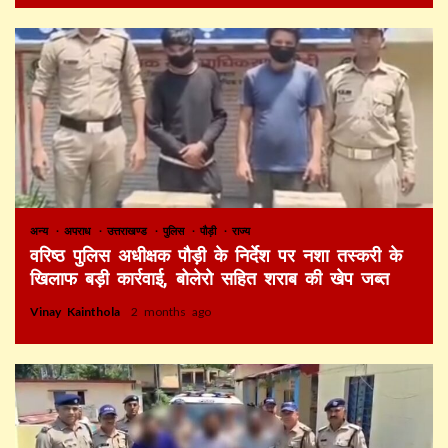
अन्य
अपराध
उत्तराखण्ड
पुलिस
पौड़ी
राज्य
वरिष्ठ पुलिस अधीक्षक पौड़ी के निर्देश पर नशा तस्करी के
खिलाफ बड़ी कार्रवाई, बोलेरो सहित शराब की खेप जब्त
Vinay Kainthola
2 months ago