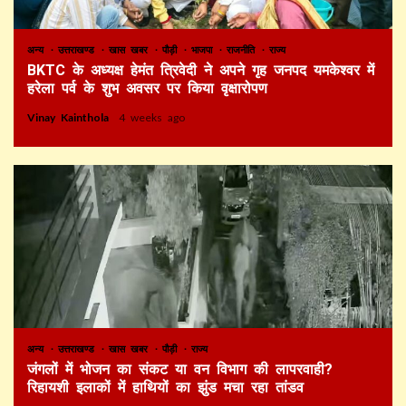
अन्य
उत्तराखण्ड
खास खबर
पौड़ी
भाजपा
राजनीति
राज्य
BKTC के अध्यक्ष हेमंत त्रिवेदी ने अपने गृह जनपद यमकेश्वर में
हरेला पर्व के शुभ अवसर पर किया वृक्षारोपण
Vinay Kainthola
4 weeks ago
अन्य
उत्तराखण्ड
खास खबर
पौड़ी
राज्य
जंगलों में भोजन का संकट या वन विभाग की लापरवाही?
रिहायशी इलाकों में हाथियों का झुंड मचा रहा तांडव