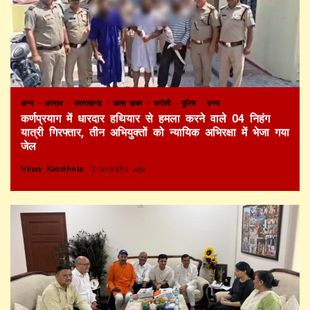
अन्य
अपराध
उत्तराखण्ड
खास खबर
चमोली
पुलिस
राज्य
कर्णप्रयाग में धारदार हथियार से हमला करने वाले 04 निहंग
यात्री गिरफ्तार, तीन अभियुक्तों को न्यायिक अभिरक्षा में भेजा गया
जेल
Vinay Kainthola
2 months ago