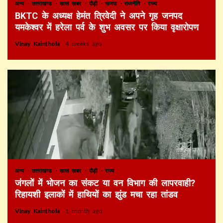
अन्य
उत्तराखण्ड
खास खबर
पौड़ी
भाजपा
राजनीति
राज्य
BKTC के अध्यक्ष हेमंत त्रिवेदी ने अपने गृह जनपद
यमकेश्वर में हरेला पर्व के शुभ अवसर पर किया वृक्षारोपण
Vinay Kainthola
4 weeks ago
अन्य
उत्तराखण्ड
खास खबर
पौड़ी
राज्य
जंगलों में भोजन का संकट या वन विभाग की लापरवाही?
रिहायशी इलाकों में हाथियों का झुंड मचा रहा तांडव
Vinay Kainthola
1 month ago