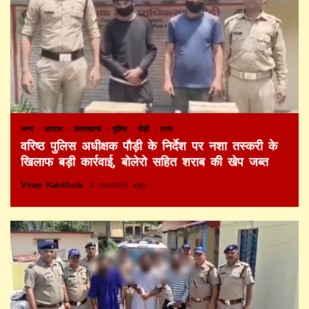
अन्य
अपराध
उत्तराखण्ड
पुलिस
पौड़ी
राज्य
वरिष्ठ पुलिस अधीक्षक पौड़ी के निर्देश पर नशा तस्करी के
खिलाफ बड़ी कार्रवाई, बोलेरो सहित शराब की खेप जब्त
Vinay Kainthola
2 months ago