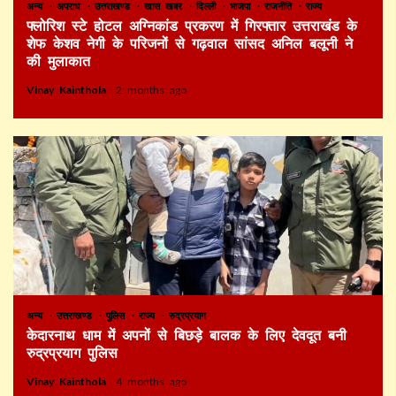
अन्य
अपराध
उत्तराखण्ड
खास खबर
दिल्ली
भाजपा
राजनीति
राज्य
फ्लोरिश स्टे होटल अग्निकांड प्रकरण में गिरफ्तार उत्तराखंड के
शेफ केशव नेगी के परिजनों से गढ़वाल सांसद अनिल बलूनी ने
की मुलाकात
Vinay Kainthola
2 months ago
अन्य
उत्तराखण्ड
पुलिस
राज्य
रुद्रप्रयाग
केदारनाथ धाम में अपनों से बिछड़े बालक के लिए देवदूत बनी
रुद्रप्रयाग पुलिस
Vinay Kainthola
4 months ago