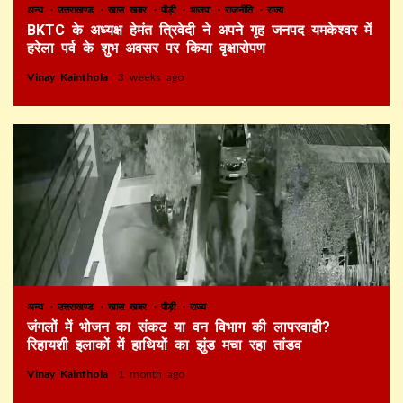
अन्य
उत्तराखण्ड
खास खबर
पौड़ी
भाजपा
राजनीति
राज्य
BKTC के अध्यक्ष हेमंत त्रिवेदी ने अपने गृह जनपद यमकेश्वर में
हरेला पर्व के शुभ अवसर पर किया वृक्षारोपण
Vinay Kainthola
3 weeks ago
अन्य
उत्तराखण्ड
खास खबर
पौड़ी
राज्य
जंगलों में भोजन का संकट या वन विभाग की लापरवाही?
रिहायशी इलाकों में हाथियों का झुंड मचा रहा तांडव
Vinay Kainthola
1 month ago