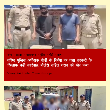
अन्य
अपराध
उत्तराखण्ड
पुलिस
पौड़ी
राज्य
वरिष्ठ पुलिस अधीक्षक पौड़ी के निर्देश पर नशा तस्करी के
खिलाफ बड़ी कार्रवाई, बोलेरो सहित शराब की खेप जब्त
Vinay Kainthola
2 months ago