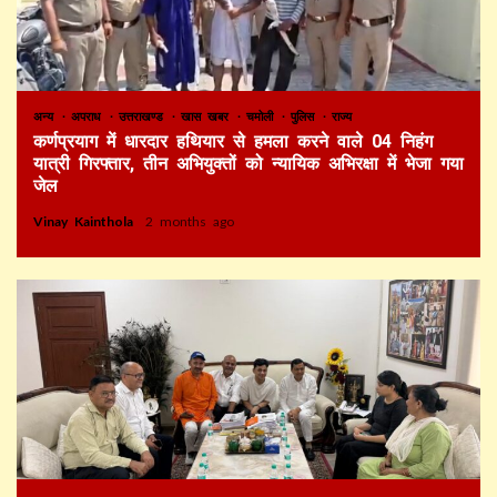
अन्य
अपराध
उत्तराखण्ड
खास खबर
चमोली
पुलिस
राज्य
कर्णप्रयाग में धारदार हथियार से हमला करने वाले 04 निहंग
यात्री गिरफ्तार, तीन अभियुक्तों को न्यायिक अभिरक्षा में भेजा गया
जेल
Vinay Kainthola
2 months ago