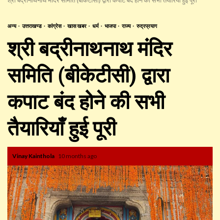
अन्य
उत्तराखण्ड
कांग्रेस
खास खबर
धर्म
भाजपा
राज्य
रुद्रप्रयाग
श्री बद्रीनाथनाथ मंदिर
समिति (बीकेटीसी) द्वारा
कपाट बंद होने की सभी
तैयारियाँ हुई पूरी
Vinay Kainthola
10 months ago