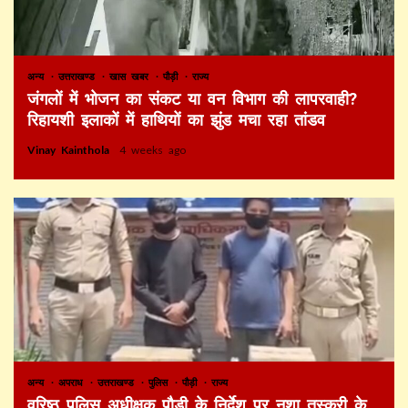
अन्य
उत्तराखण्ड
खास खबर
पौड़ी
राज्य
जंगलों में भोजन का संकट या वन विभाग की लापरवाही?
रिहायशी इलाकों में हाथियों का झुंड मचा रहा तांडव
Vinay Kainthola
4 weeks ago
अन्य
अपराध
उत्तराखण्ड
पुलिस
पौड़ी
राज्य
वरिष्ठ पुलिस अधीक्षक पौड़ी के निर्देश पर नशा तस्करी के