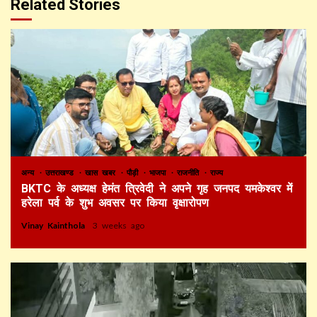
Related Stories
अन्य
उत्तराखण्ड
खास खबर
पौड़ी
भाजपा
राजनीति
राज्य
BKTC के अध्यक्ष हेमंत त्रिवेदी ने अपने गृह जनपद यमकेश्वर में
हरेला पर्व के शुभ अवसर पर किया वृक्षारोपण
Vinay Kainthola
3 weeks ago