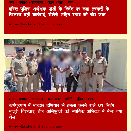
अन्य
अपराध
उत्तराखण्ड
पुलिस
पौड़ी
राज्य
वरिष्ठ पुलिस अधीक्षक पौड़ी के निर्देश पर नशा तस्करी के
खिलाफ बड़ी कार्रवाई, बोलेरो सहित शराब की खेप जब्त
Vinay Kainthola
2 months ago
अन्य
अपराध
उत्तराखण्ड
खास खबर
चमोली
पुलिस
राज्य
कर्णप्रयाग में धारदार हथियार से हमला करने वाले 04 निहंग
यात्री गिरफ्तार, तीन अभियुक्तों को न्यायिक अभिरक्षा में भेजा गया
जेल
Vinay Kainthola
2 months ago