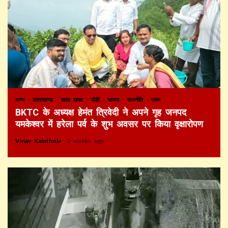
अन्य
उत्तराखण्ड
खास खबर
पौड़ी
भाजपा
राजनीति
राज्य
BKTC के अध्यक्ष हेमंत त्रिवेदी ने अपने गृह जनपद
यमकेश्वर में हरेला पर्व के शुभ अवसर पर किया वृक्षारोपण
Vinay Kainthola
3 weeks ago