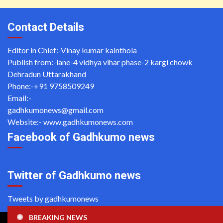
Contact Details
Editor in Chief:-Vinay kumar kainthola
Publish from:-
lane-4 vidhya vihar phase-2 kargi chowk
Dehradun Uttarakhand
Phone:-
+91 9758509249
Email:-
gadhkumonews@gmail.com
Website:-
www.gadhkumonews.com
Facebook of Gadhkumo news
Twitter of Gadhkumo news
Tweets by gadhkumonews
BREAKING NEWS
Copyright ©2020 All rights reserved | For Website Designing