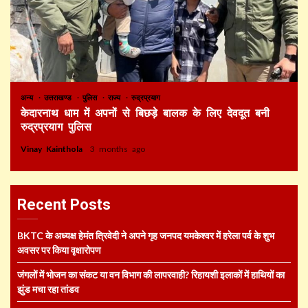
अन्य
उत्तराखण्ड
पुलिस
राज्य
रुद्रप्रयाग
केदारनाथ धाम में अपनों से बिछड़े बालक के लिए देवदूत बनी
रुद्रप्रयाग पुलिस
Vinay Kainthola
3 months ago
Recent Posts
BKTC के अध्यक्ष हेमंत त्रिवेदी ने अपने गृह जनपद यमकेश्वर में हरेला पर्व के शुभ
अवसर पर किया वृक्षारोपण
जंगलों में भोजन का संकट या वन विभाग की लापरवाही? रिहायशी इलाकों में हाथियों का
झुंड मचा रहा तांडव