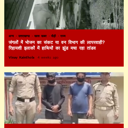
अन्य
उत्तराखण्ड
खास खबर
पौड़ी
राज्य
जंगलों में भोजन का संकट या वन विभाग की लापरवाही?
रिहायशी इलाकों में हाथियों का झुंड मचा रहा तांडव
Vinay Kainthola
4 weeks ago