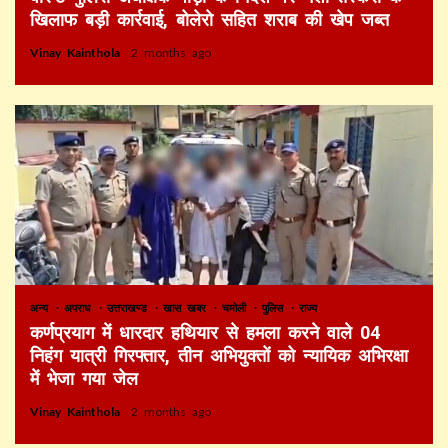
खिलाफ बड़ी कार्रवाई, बोलेरो सहित शराब की खेप जब्त
Vinay Kainthola
2 months ago
अन्य
अपराध
उत्तराखण्ड
खास खबर
चमोली
पुलिस
राज्य
कर्णप्रयाग में धारदार हथियार से हमला करने वाले 04
निहंग यात्री गिरफ्तार, तीन अभियुक्तों को न्यायिक अभिरक्षा
में भेजा गया जेल
Vinay Kainthola
2 months ago