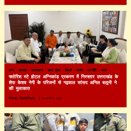
अन्य
अपराध
उत्तराखण्ड
खास खबर
दिल्ली
भाजपा
राजनीति
राज्य
फ्लोरिश स्टे होटल अग्निकांड प्रकरण में गिरफ्तार उत्तराखंड के
शेफ केशव नेगी के परिजनों से गढ़वाल सांसद अनिल बलूनी ने
की मुलाकात
Vinay Kainthola
2 months ago