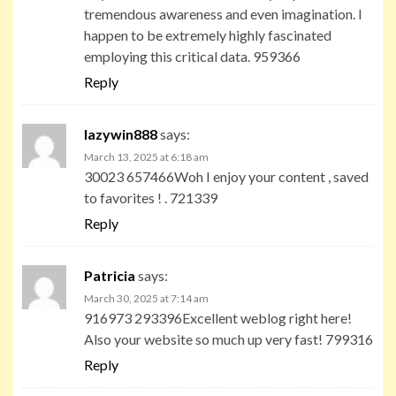
tremendous awareness and even imagination. I
happen to be extremely highly fascinated
employing this critical data. 959366
Reply
lazywin888
says:
March 13, 2025 at 6:18 am
30023 657466Woh I enjoy your content , saved
to favorites ! . 721339
Reply
Patricia
says:
March 30, 2025 at 7:14 am
916973 293396Excellent weblog right here!
Also your website so much up very fast! 799316
Reply