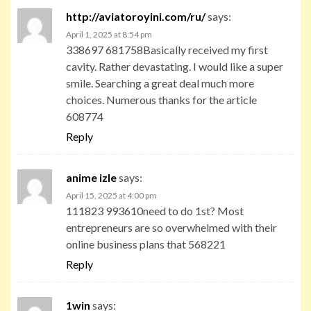
http://aviatoroyini.com/ru/
says:
April 1, 2025 at 8:54 pm
338697 681758Basically received my first
cavity. Rather devastating. I would like a super
smile. Searching a great deal much more
choices. Numerous thanks for the article
608774
Reply
anime izle
says:
April 15, 2025 at 4:00 pm
111823 993610need to do 1st? Most
entrepreneurs are so overwhelmed with their
online business plans that 568221
Reply
1win
says: