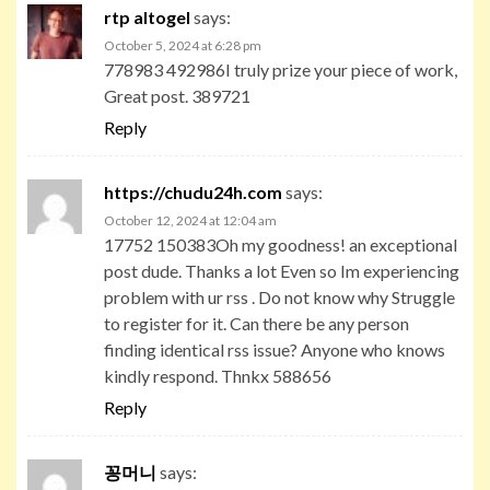
rtp altogel
says:
October 5, 2024 at 6:28 pm
778983 492986I truly prize your piece of work,
Great post. 389721
Reply
https://chudu24h.com
says:
October 12, 2024 at 12:04 am
17752 150383Oh my goodness! an exceptional
post dude. Thanks a lot Even so Im experiencing
problem with ur rss . Do not know why Struggle
to register for it. Can there be any person
finding identical rss issue? Anyone who knows
kindly respond. Thnkx 588656
Reply
꽁머니
says: