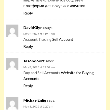
платформа для покупки аккаунтов
Reply
DavidGlync
says:
May 2, 2025 at 11:58 pm
Account Trading
Sell Account
Reply
Jasondoort
says:
May 3, 2025 at 12:02 am
Buy and Sell Accounts
Website for Buying
Accounts
Reply
MichaelEnlig
says:
May 3, 2025 at 1:27 am