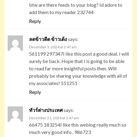
btw are there feeds to your blog? Id adore to
add them to my reader 232744
Reply
ลดข้าวดีด ข้าวเด้ง
says:
December 3, 2024 at 2:47 am
561199 297347I like this post a good deal. I will
surely be back. Hope that I is going to be able
to read far more insightful posts then. Will
probably be sharing your knowledge with all of
my associates! 551251
Reply
ทัวร์ต่างประเทศ
says:
December 21, 2024 at 1:47 am
66475 183254I like this weblog really much so
much very good info . 986723