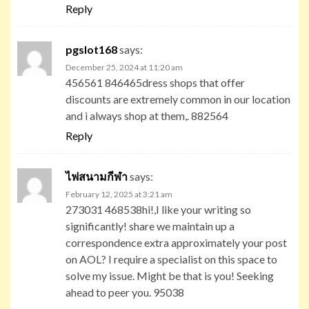
Reply
pgslot168
says:
December 25, 2024 at 11:20 am
456561 846465dress shops that offer
discounts are extremely common in our location
and i always shop at them,. 882564
Reply
ไฟสนามกีฬา
says:
February 12, 2025 at 3:21 am
273031 468538hi!,I like your writing so
significantly! share we maintain up a
correspondence extra approximately your post
on AOL? I require a specialist on this space to
solve my issue. Might be that is you! Seeking
ahead to peer you. 95038