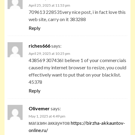
April 25, 2025 at 11:53 pm
709613 228531very nice post, i in fact love this
web site, carry on it 383288
Reply
riches666
says:
April 29, 2025 at 10:25 pm
438569 307436I believe 1 of your commercials
caused my internet browser to resize, you could
effectively want to put that on your blacklist.
45378
Reply
Olivemer
says:
May 1, 2025 at 4:49 pm
магазин аккаунтов
https://birzha-akkauntov-
online.ru/