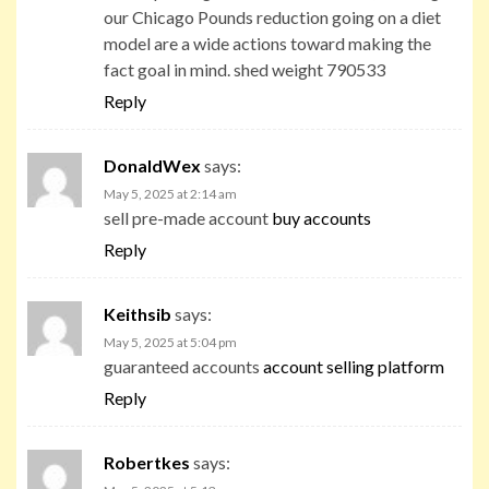
our Chicago Pounds reduction going on a diet
model are a wide actions toward making the
fact goal in mind. shed weight 790533
Reply
DonaldWex
says:
May 5, 2025 at 2:14 am
sell pre-made account
buy accounts
Reply
Keithsib
says:
May 5, 2025 at 5:04 pm
guaranteed accounts
account selling platform
Reply
Robertkes
says: