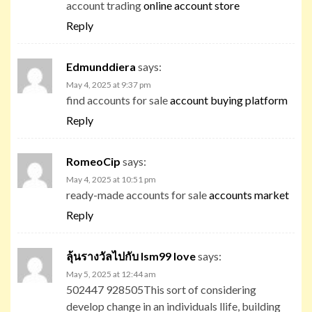
account trading
online account store
Reply
Edmunddiera
says:
May 4, 2025 at 9:37 pm
find accounts for sale
account buying platform
Reply
RomeoCip
says:
May 4, 2025 at 10:51 pm
ready-made accounts for sale
accounts market
Reply
ลุ้นรางวัลไปกับ lsm99 love
says:
May 5, 2025 at 12:44 am
502447 928505This sort of considering
develop change in an individuals llife, building