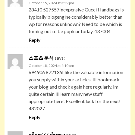
October 15, 2024 at 3:29 pm
28410 527557Inexpensive Gucci Handbags Is
typically blogengine considerably better than
wp for reasons unknown? Need to be which is
turning out to be popluar today. 437004
Reply
스포츠 분석
says:
October 18, 2024 at 4:10 am
694906 872136I like the valuable information
you supply within your articles. Ill bookmark
your blog and check again here regularly. Im
quite certain Ill learn many new stuff
appropriate here! Excellent luck for the next!
482027
Reply
สล็อต666 เว็บตรง
says: