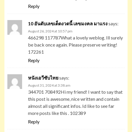
Reply
10 อันดับเลขเด็ดงวดนี้ เลขมงคล มาแรง
says:
August 26, 2024 at 10:57 pm
466298 117787What a lovely weblog. Ill surely
be back once again. Please preserve writing!
172261
Reply
หนังเอวีซับไทย
says:
August 31, 2024 at 3:38 am
344701 708492Hi my friend! I want to say that
this post is awesome, nice written and contain
almost all significant infos. Id like to see far
more posts like this . 102389
Reply