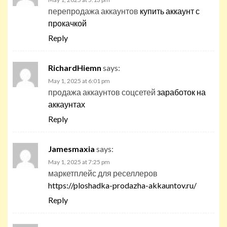
перепродажа аккаунтов
купить аккаунт с
прокачкой
Reply
RichardHiemn
says:
May 1, 2025 at 6:01 pm
продажа аккаунтов соцсетей
заработок на
аккаунтах
Reply
Jamesmaxia
says:
May 1, 2025 at 7:25 pm
маркетплейс для реселлеров
https://ploshadka-prodazha-akkauntov.ru/
Reply