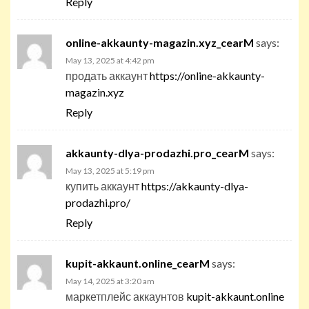
Reply
online-akkaunty-magazin.xyz_cearM
says:
May 13, 2025 at 4:42 pm
продать аккаунт
https://online-akkaunty-
magazin.xyz
Reply
akkaunty-dlya-prodazhi.pro_cearM
says:
May 13, 2025 at 5:19 pm
купить аккаунт
https://akkaunty-dlya-
prodazhi.pro/
Reply
kupit-akkaunt.online_cearM
says:
May 14, 2025 at 3:20 am
маркетплейс аккаунтов
kupit-akkaunt.online