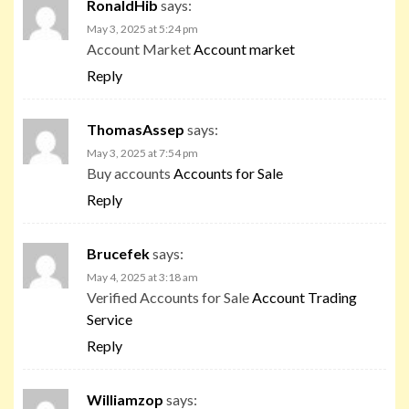
RonaldHib
says:
May 3, 2025 at 5:24 pm
Account Market
Account market
Reply
ThomasAssep
says:
May 3, 2025 at 7:54 pm
Buy accounts
Accounts for Sale
Reply
Brucefek
says:
May 4, 2025 at 3:18 am
Verified Accounts for Sale
Account Trading
Service
Reply
Williamzop
says: