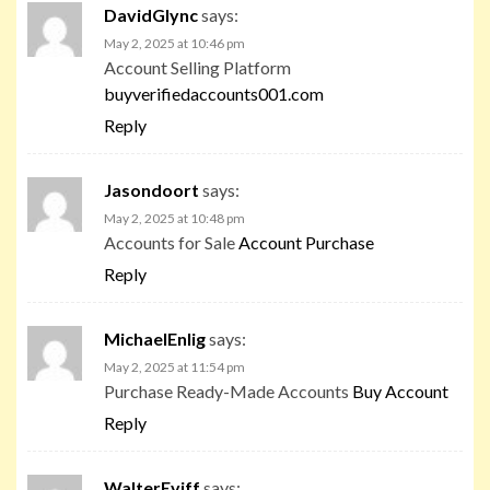
DavidGlync
says:
May 2, 2025 at 10:46 pm
Account Selling Platform
buyverifiedaccounts001.com
Reply
Jasondoort
says:
May 2, 2025 at 10:48 pm
Accounts for Sale
Account Purchase
Reply
MichaelEnlig
says:
May 2, 2025 at 11:54 pm
Purchase Ready-Made Accounts
Buy Account
Reply
WalterEviff
says: