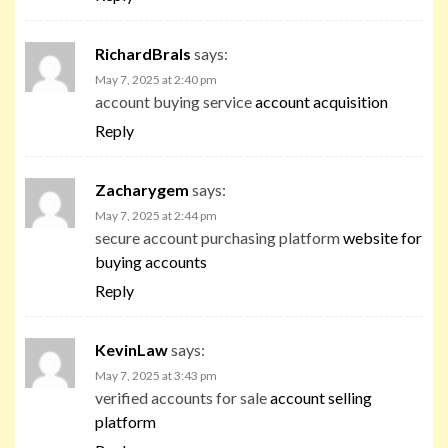
RichardBrals
says:
May 7, 2025 at 2:40 pm
account buying service
account acquisition
Reply
Zacharygem
says:
May 7, 2025 at 2:44 pm
secure account purchasing platform
website for
buying accounts
Reply
KevinLaw
says:
May 7, 2025 at 3:43 pm
verified accounts for sale
account selling
platform