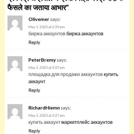
फैसले का जताया आभार
”
Olivemer
says:
May 1, 2025 at 2:39 pm
биржа аккаунтов
биржа аккаунтов
Reply
PeterBremy
says:
May 1, 2025 at 3:07 pm
площадка для продажи аккаунтов
купить
аккаунт
Reply
RichardHiemn
says:
May 1, 2025 at 3:27 pm
купить аккаунт
маркетплейс аккаунтов
Reply