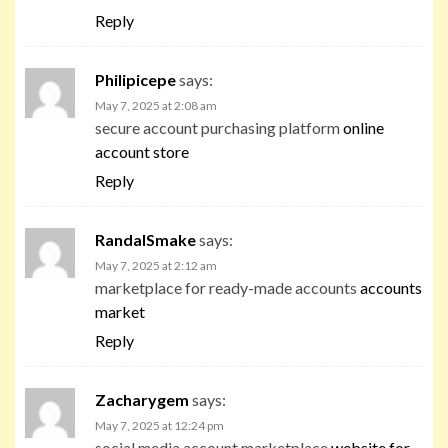
Reply
Philipicepe
says:
May 7, 2025 at 2:08 am
secure account purchasing platform
online
account store
Reply
RandalSmake
says:
May 7, 2025 at 2:12 am
marketplace for ready-made accounts
accounts
market
Reply
Zacharygem
says:
May 7, 2025 at 12:24 pm
social media account marketplace
website for