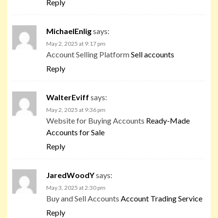
Reply
MichaelEnlig
says:
May 2, 2025 at 9:17 pm
Account Selling Platform
Sell accounts
Reply
WalterEviff
says:
May 2, 2025 at 9:36 pm
Website for Buying Accounts
Ready-Made
Accounts for Sale
Reply
JaredWoodY
says:
May 3, 2025 at 2:30 pm
Buy and Sell Accounts
Account Trading Service
Reply