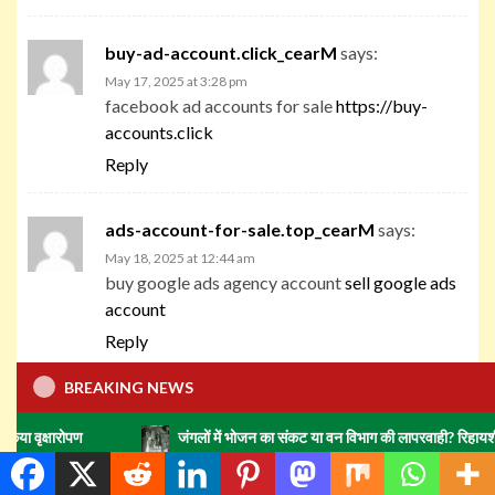
buy-ad-account.click_cearM
says:
May 17, 2025 at 3:28 pm
facebook ad accounts for sale
https://buy-
accounts.click
Reply
ads-account-for-sale.top_cearM
says:
May 18, 2025 at 12:44 am
buy google ads agency account
sell google ads
account
Reply
BREAKING NEWS
ads-account-buy.work_cearM
says:
May 18, 2025 at 12:47 am
जंगलों में भोजन का संकट या वन विभाग की लापरवाही? रिहायशी इलाकों में हाथिय
google ads accounts
https://ads-account-
buy.work/