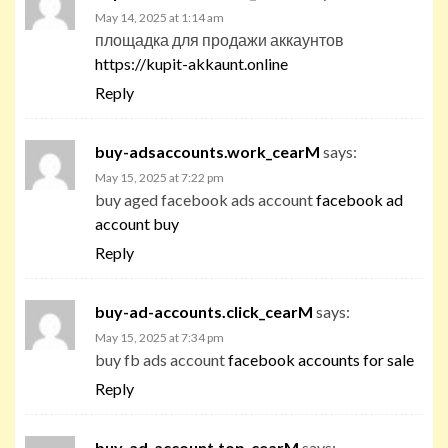
May 14, 2025 at 1:14 am
площадка для продажи аккаунтов
https://kupit-akkaunt.online
Reply
buy-adsaccounts.work_cearM
says:
May 15, 2025 at 7:22 pm
buy aged facebook ads account
facebook ad
account buy
Reply
buy-ad-accounts.click_cearM
says:
May 15, 2025 at 7:34 pm
buy fb ads account
facebook accounts for sale
Reply
buy-ad-account.top_cearM
says: