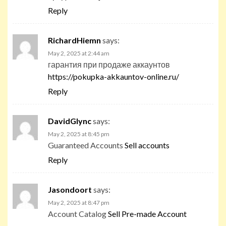
Reply
RichardHiemn
says:
May 2, 2025 at 2:44 am
гарантия при продаже аккаунтов
https://pokupka-akkauntov-online.ru/
Reply
DavidGlync
says:
May 2, 2025 at 8:45 pm
Guaranteed Accounts
Sell accounts
Reply
Jasondoort
says:
May 2, 2025 at 8:47 pm
Account Catalog
Sell Pre-made Account