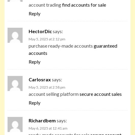
account trading
find accounts for sale
Reply
HectorDic
says:
May 5, 2025 at 2:12 pm
purchase ready-made accounts
guaranteed
accounts
Reply
Carlosrax
says:
May 5, 2025 at 2:58 pm
account selling platform
secure account sales
Reply
Richardbem
says:
May 6, 2025 at 12:41 am
ready-made accounts for sale
secure account