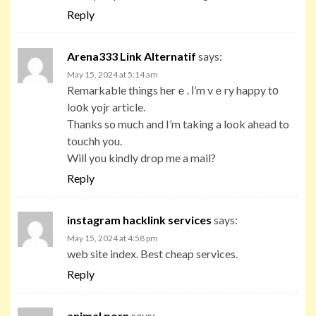
Reply
Arena333 Link Alternatif
says:
May 15, 2024 at 5:14 am
Remarkable things herｅ. Ι’m vｅry happy tо
loοk yojr article.
Τhanks so much and I’m taking a look ahead to
touchh you.
Wilⅼ you kindly drop me a mail?
Reply
instagram hacklink services
says:
May 15, 2024 at 4:58 pm
web site index. Best cheap services.
Reply
animal porn
says: