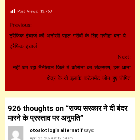
Post Views:
13,763
Continue
Previous:
Reading
ट्रैफिक इंचार्ज की अनोखी पहल गरीबों के लिए मसीहा बना ये
ट्रैफिक इंचार्ज
Next:
नहीं थम रहा नैनीताल जिले में कोरोना का संक्रमण, इस थाना
क्षेत्र के दो इलाके कंटेनमेंट जोन हुए घोषित
926 thoughts on “
राज्य सरकार ने दी बंदर
मारने के प्रस्ताव पर अनुमति
”
otoslot login alternatif
says:
April 25, 2024 at 12:54 am