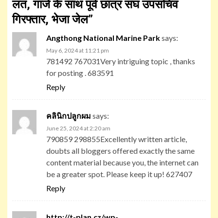
लत, गांजे के साथ पूर्व छात्र संघ उपसचिव
गिरफ्तार, भेजा जेल
”
Angthong National Marine Park
says:
May 6, 2024 at 11:21 pm
781492 767031Very intriguing topic , thanks
for posting . 683591
Reply
คลินิกปลูกผม
says:
June 25, 2024 at 2:20 am
790859 298855Excellently written article,
doubts all bloggers offered exactly the same
content material because you, the internet can
be a greater spot. Please keep it up! 627407
Reply
http://t-plan.cz/wp-