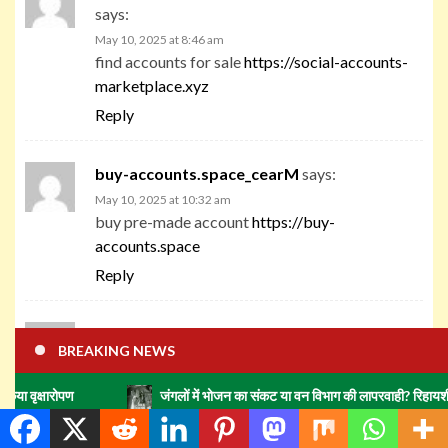
says:
May 10, 2025 at 8:46 am
find accounts for sale
https://social-accounts-
marketplace.xyz
Reply
buy-accounts.space_cearM
says:
May 10, 2025 at 10:32 am
buy pre-made account
https://buy-
accounts.space
Reply
buy-accounts-shop.pro_cearM
says:
BREAKING NEWS
May 10, 2025 at 8:23 pm
website for selling accounts
https://buy-
जंगलों में भोजन का संकट या वन विभाग की लापरवाही? रिहायशी इलाकों में हाथिय
accounts-shop.pro/
Reply