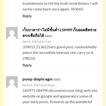
troublesome to tell the truth nevertheless I will
surely come back once again. 350660
Reply
เว็บบาคาร่า ไม่มีขั้นต่ำ LSM99 เว็บยอดฮิตจ่าย
ตรงเชื่อถือได้
says:
April 5, 2025 at 8:51 am
339012 213622very good post, i undoubtedly
adore this incredible internet site, carry on it
298256
Reply
pump diaphragm
says:
April 22, 2025 at 12:50 pm
160971 28499I discovered your blog web site
website on google and appearance some of
your early posts. Preserve up the wonderful