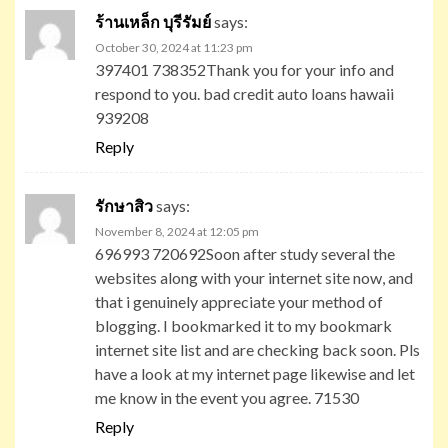
ร้านเหล็ก บุรีรัมย์
says:
October 30, 2024 at 11:23 pm
397401 738352Thank you for your info and
respond to you. bad credit auto loans hawaii
939208
Reply
รักษาสิว
says:
November 8, 2024 at 12:05 pm
696993 720692Soon after study several the
websites along with your internet site now, and
that i genuinely appreciate your method of
blogging. I bookmarked it to my bookmark
internet site list and are checking back soon. Pls
have a look at my internet page likewise and let
me know in the event you agree. 71530
Reply