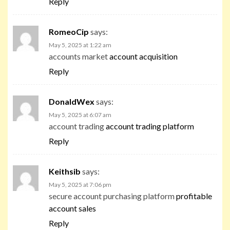
Reply
RomeoCip
says:
May 5, 2025 at 1:22 am
accounts market
account acquisition
Reply
DonaldWex
says:
May 5, 2025 at 6:07 am
account trading
account trading platform
Reply
Keithsib
says:
May 5, 2025 at 7:06 pm
secure account purchasing platform
profitable
account sales
Reply