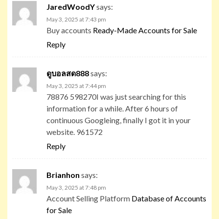
JaredWoodY
says:
May 3, 2025 at 7:43 pm
Buy accounts
Ready-Made Accounts for Sale
Reply
ดูบอลสด888
says:
May 3, 2025 at 7:44 pm
78876 598270I was just searching for this
information for a while. After 6 hours of
continuous Googleing, finally I got it in your
website. 961572
Reply
Brianhon
says:
May 3, 2025 at 7:48 pm
Account Selling Platform
Database of Accounts
for Sale