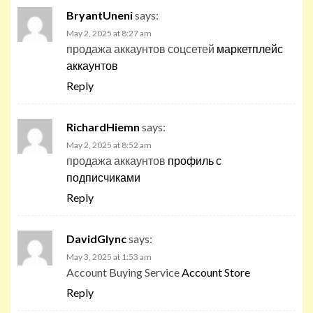
BryantUneni
says:
May 2, 2025 at 8:27 am
продажа аккаунтов соцсетей
маркетплейс
аккаунтов
Reply
RichardHiemn
says:
May 2, 2025 at 8:52 am
продажа аккаунтов
профиль с
подписчиками
Reply
DavidGlync
says:
May 3, 2025 at 1:53 am
Account Buying Service
Account Store
Reply