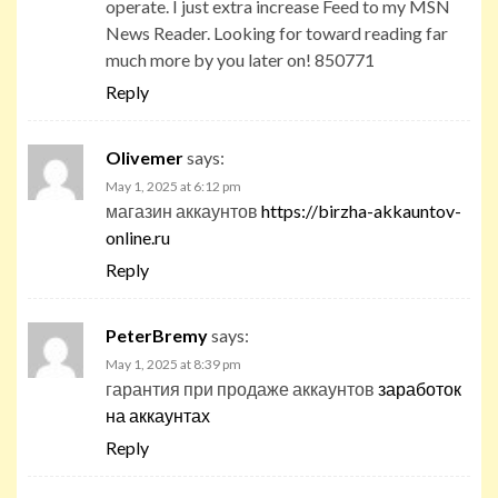
operate. I just extra increase Feed to my MSN
News Reader. Looking for toward reading far
much more by you later on! 850771
Reply
Olivemer
says:
May 1, 2025 at 6:12 pm
магазин аккаунтов
https://birzha-akkauntov-
online.ru
Reply
PeterBremy
says:
May 1, 2025 at 8:39 pm
гарантия при продаже аккаунтов
заработок
на аккаунтах
Reply