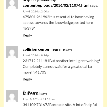
content/uploads/2016/02/11074.html
says:
July 4, 2024 at 2:00 am
475601 961962It is essential to have having
access towards the knowledge posted here
463934
Reply
collision center near me
says:
July 6, 2024 at 8:14 pm
231712 211181But another intelligent weblog!
Completely cannot wait for a great deal far
more! 941703
Reply
ปั้มติดตาม
says:
July 18, 2024 at 11:34 pm
341109 731673Fantastic site. A lot of helpful