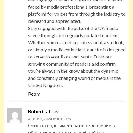
faced by media professionals, presenting a
platform for voices from through the industry to
be heard and appreciated.
Stay engaged with the pulse of the UK media
scene through our regularly updated content.
Whether you’re a media professional, a student,
or simply a media enthusiast, our site is designed
to serve to your likes and wants. Enter our
growing community of readers and confirm
you’re always in the know about the dynamic
and constantly changing world of media in the
United Kingdom.
Reply
Robertfaf
says:
August 3, 2024 at 10:06 am
Очистка воды имеет важное значение в
обеспечении оптимальной работы