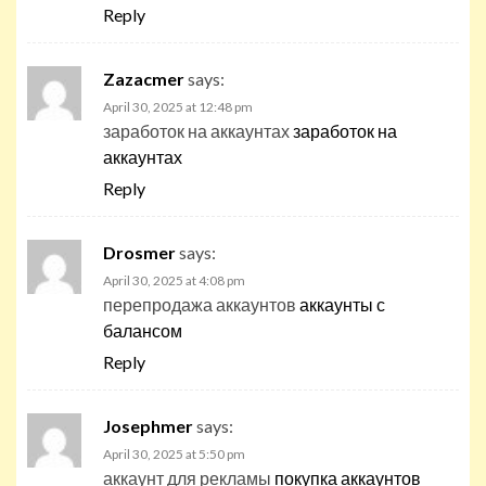
Reply
Zazacmer
says:
April 30, 2025 at 12:48 pm
заработок на аккаунтах
заработок на
аккаунтах
Reply
Drosmer
says:
April 30, 2025 at 4:08 pm
перепродажа аккаунтов
аккаунты с
балансом
Reply
Josephmer
says:
April 30, 2025 at 5:50 pm
аккаунт для рекламы
покупка аккаунтов