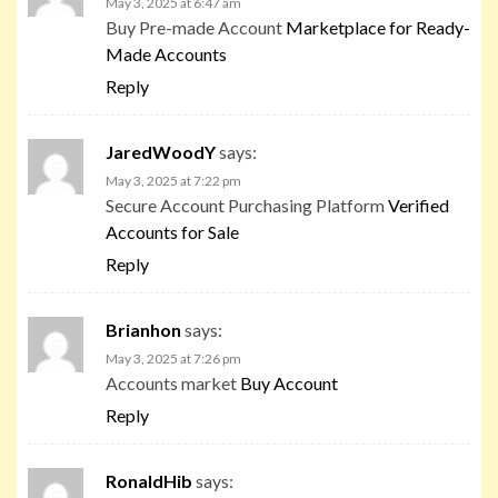
May 3, 2025 at 6:47 am
Buy Pre-made Account
Marketplace for Ready-
Made Accounts
Reply
JaredWoodY
says:
May 3, 2025 at 7:22 pm
Secure Account Purchasing Platform
Verified
Accounts for Sale
Reply
Brianhon
says:
May 3, 2025 at 7:26 pm
Accounts market
Buy Account
Reply
RonaldHib
says: