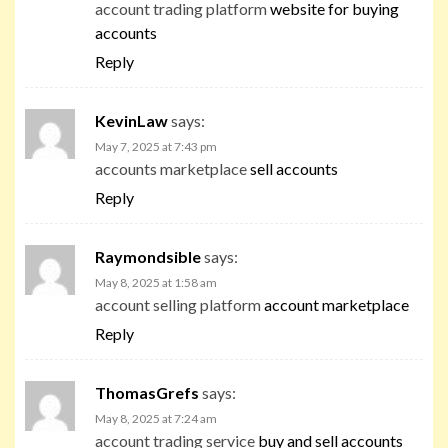
account trading platform
website for buying
accounts
Reply
KevinLaw
says:
May 7, 2025 at 7:43 pm
accounts marketplace
sell accounts
Reply
Raymondsible
says:
May 8, 2025 at 1:58 am
account selling platform
account marketplace
Reply
ThomasGrefs
says:
May 8, 2025 at 7:24 am
account trading service
buy and sell accounts