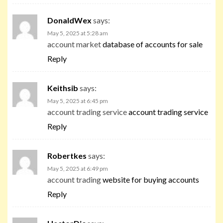
DonaldWex
says:
May 5, 2025 at 5:28 am
account market
database of accounts for sale
Reply
Keithsib
says:
May 5, 2025 at 6:45 pm
account trading service
account trading service
Reply
Robertkes
says:
May 5, 2025 at 6:49 pm
account trading
website for buying accounts
Reply