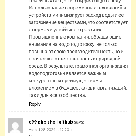
токсичных веществ в окружающую среду.
Использование современных технологий и
устройств минимизирует расход воды и её
загрязнение веществами, что соответствует
с нормами устойчивого развития.
Промышленные компании, обращающие
внимание на водоподготовку, не только
повышают свою производительность, но и
проявляют ответственность к природной
среде. В результате, грамотная организация
водоподготовки является важным
конкурентным преимуществом и
вложением в будущее, как для организаций,
так и для всего общества.
Reply
c99 php shell github
says:
August 28, 2024 at 12:20 pm