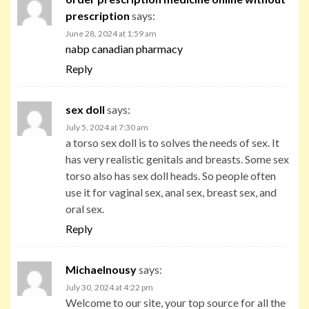
prescription
says:
June 28, 2024 at 1:59 am
nabp canadian pharmacy
Reply
sex doll
says:
July 5, 2024 at 7:30 am
a torso sex doll is to solves the needs of sex. It
has very realistic genitals and breasts. Some sex
torso also has sex doll heads. So people often
use it for vaginal sex, anal sex, breast sex, and
oral sex.
Reply
Michaelnousy
says:
July 30, 2024 at 4:22 pm
Welcome to our site, your top source for all the