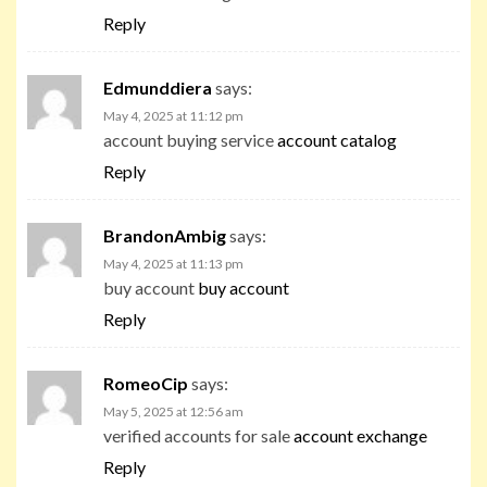
Reply
Edmunddiera
says:
May 4, 2025 at 11:12 pm
account buying service
account catalog
Reply
BrandonAmbig
says:
May 4, 2025 at 11:13 pm
buy account
buy account
Reply
RomeoCip
says:
May 5, 2025 at 12:56 am
verified accounts for sale
account exchange
Reply