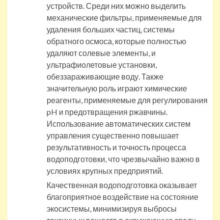
устройств. Среди них можно выделить
механические фильтры, применяемые для
удаления больших частиц, системы
обратного осмоса, которые полностью
удаляют солевые элементы, и
ультрафиолетовые установки,
обеззараживающие воду. Также
значительную роль играют химические
реагенты, применяемые для регулирования
pH и предотвращения ржавчины.
Использование автоматических систем
управления существенно повышает
результативность и точность процесса
водоподготовки, что чрезвычайно важно в
условиях крупных предприятий.
Качественная водоподготовка оказывает
благоприятное воздействие на состояние
экосистемы, минимизируя выбросы