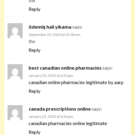
thx
Reply
ödemiş hali yikama
says:
September 20, 2024 at 12:46 am
thx
Reply
best canadian online pharmacies
says:
January 20, 2025 at 6:23 pm
canadian online pharmacies legitimate by aarp
Reply
canada prescriptions online
says:
January 23, 2025 at 4:36 pm
canadian pharmacies online legitimate
Reply