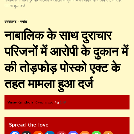
मामला हुआ दर्ज
उत्तराखण्ड
चमोली
नाबालिक के साथ दुराचार
परिजनों में आरोपी के दुकान में
की तोड़फोड़ पोस्को एक्ट के
तहत मामला हुआ दर्ज
Vinay Kainthola
6 years ago
149
Spread the love