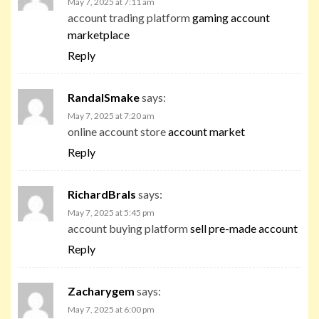
May 7, 2025 at 7:11 am
account trading platform
gaming account
marketplace
Reply
RandalSmake
says:
May 7, 2025 at 7:20 am
online account store
account market
Reply
RichardBrals
says:
May 7, 2025 at 5:45 pm
account buying platform
sell pre-made account
Reply
Zacharygem
says:
May 7, 2025 at 6:00 pm