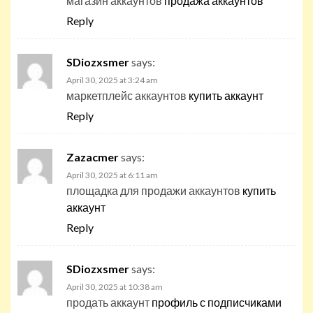
магазин аккаунтов
продажа аккаунтов
Reply
SDiozxsmer
says:
April 30, 2025 at 3:24 am
маркетплейс аккаунтов
купить аккаунт
Reply
Zazacmer
says:
April 30, 2025 at 6:11 am
площадка для продажи аккаунтов
купить
аккаунт
Reply
SDiozxsmer
says:
April 30, 2025 at 10:38 am
продать аккаунт
профиль с подписчиками